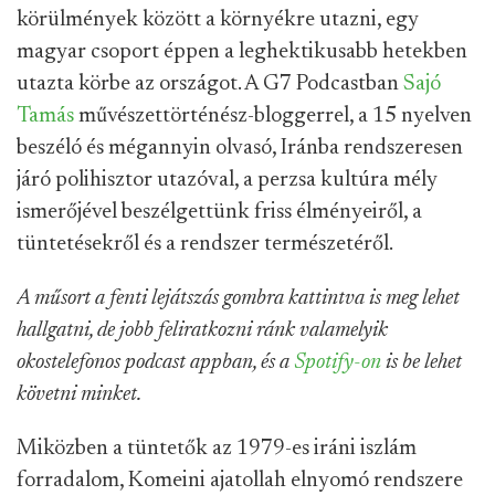
körülmények között a környékre utazni, egy
magyar csoport éppen a leghektikusabb hetekben
utazta körbe az országot. A G7 Podcastban
Sajó
Tamás
művészettörténész-bloggerrel, a 15 nyelven
beszéló és mégannyin olvasó, Iránba rendszeresen
járó polihisztor utazóval, a perzsa kultúra mély
ismerőjével beszélgettünk friss élményeiről, a
tüntetésekről és a rendszer természetéről.
A műsort a fenti lejátszás gombra kattintva is meg lehet
hallgatni, de jobb feliratkozni ránk valamelyik
okostelefonos podcast appban, és a
Spotify-on
is be lehet
követni minket.
Miközben a tüntetők az 1979-es iráni iszlám
forradalom, Komeini ajatollah elnyomó rendszere