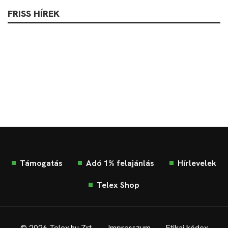
FRISS HÍREK
Támogatás
Adó 1% felajánlás
Hírlevelek
Telex Shop
© 2026 Telex.hu Zrt.
Impresszum
Etikai kódex