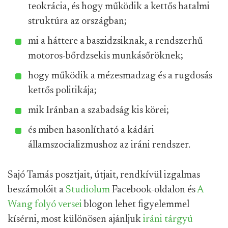
teokrácia, és hogy működik a kettős hatalmi
struktúra az országban;
mi a háttere a baszidzsiknak, a rendszerhű
motoros-bőrdzsekis munkásőröknek;
hogy működik a mézesmadzag és a rugdosás
kettős politikája;
mik Iránban a szabadság kis körei;
és miben hasonlítható a kádári
államszocializmushoz az iráni rendszer.
Sajó Tamás posztjait, útjait, rendkívül izgalmas
beszámolóit a
Studiolum
Facebook-oldalon és
A
Wang folyó versei
blogon lehet figyelemmel
kísérni, most különösen ajánljuk
iráni tárgyú