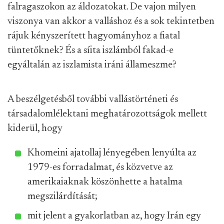
falragaszokon az áldozatokat. De vajon milyen
viszonya van akkor a valláshoz és a sok tekintetben
rájuk kényszerített hagyományhoz a fiatal
tüntetőknek? És a síita iszlámból fakad-e
egyáltalán az iszlamista iráni állameszme?
A beszélgetésből további vallástörténeti és
társadalomlélektani meghatározottságok mellett
kiderül, hogy
Khomeini ajatollaj lényegében lenyúlta az
1979-es forradalmat, és közvetve az
amerikaiaknak köszönhette a hatalma
megszilárdítását;
mit jelent a gyakorlatban az, hogy Irán egy