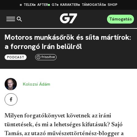
TELEX
AFTER
G7
KARAKTER
TÁMOGATÁS
SHOP
Támogatás
Motoros munkásőrök és síita mártírok:
a forrongó Irán belülről
frissítve
PODCAST
Kolozsi Ádám
Milyen forgatókönyvet követnek az iráni
tüntetések, és mi a lehetséges kifutásuk? Sajó
Tamás, az utazó művészettörténész-blogger a