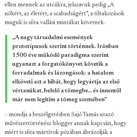
ellen mennek az utcákra, jelszavuk pedig „A
nőkért, az életért, a szabadságért”, a tiltakozások
maguk is síita vallási mintákat követnek.
„A nagy társadalmi események
prototípusok szerint történnek. Iránban
1500 éve működő paradigma szerint
ugyanazt a forgatókönyvet követik a
forradalmak és lázongások: a hatalom
elköveti azt a hibát, hogy legyártja az első
vértanúkat, belelő a tömegbe... és innentől
már nem legitim a tömeg szemében”
– mondja a beszélgetésben Sajó Tamás utazó
művészettörténész-blogger annak kapcsán, hogy
miért is síita mártírok pózában ábrázolják a