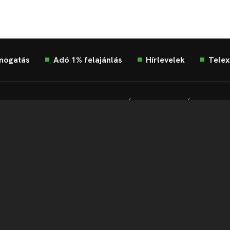
mogatás
Adó 1% felajánlás
Hírlevelek
Telex
Impresszum
Etikai kódex
Átláthatóság
ÁSZF
Ad
Süti beállítások
Szabályzatok
Kommentelési szabályza