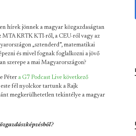
len hírek jönnek a magyar közgazdaságtan
 az MTA KRTK KTI-ről, a CEU-ról vagy az
yarországon „sztenderd”, matematikai
pezni és mivel fognak foglalkozni a jövő
tan szerepe a mai Magyarországon?
te Péter
a G7 Podcast Live következő
este fél nyolckor tartunk a Rajk
ánt megkerülhetetlen tekintélye a magyar
özgazdászképzésből?