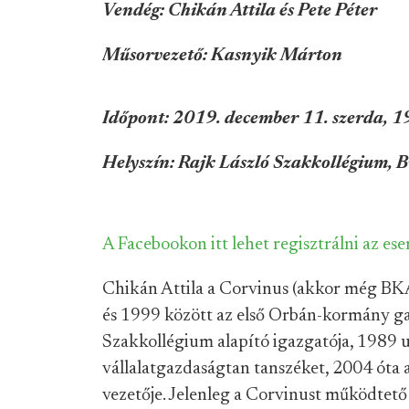
Vendég: Chikán Attila és Pete Péter
Műsorvezető: Kasnyik Márton
Időpont: 2019. december 11. szerda, 1
Helyszín: Rajk László Szakkollégium, B
A Facebookon itt lehet regisztrálni az e
Chikán Attila a Corvinus (akkor még BKÁ
és 1999 között az első Orbán-kormány gaz
Szakkollégium alapító igazgatója, 1989 u
vállalatgazdaságtan tanszéket, 2004 óta
vezetője. Jelenleg a Corvinust működtető 