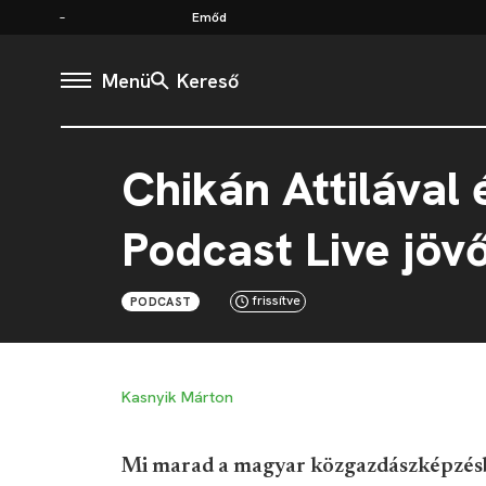
Emőd
Menü
Kereső
Chikán Attilával 
Podcast Live jöv
frissítve
PODCAST
Kasnyik Márton
Mi marad a magyar közgazdászképzésbő