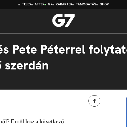
TELEX
AFTER
G7
KARAKTER
TÁMOGATÁS
SHOP
és Pete Péterrel folyta
ő szerdán
l? Erről lesz a következő