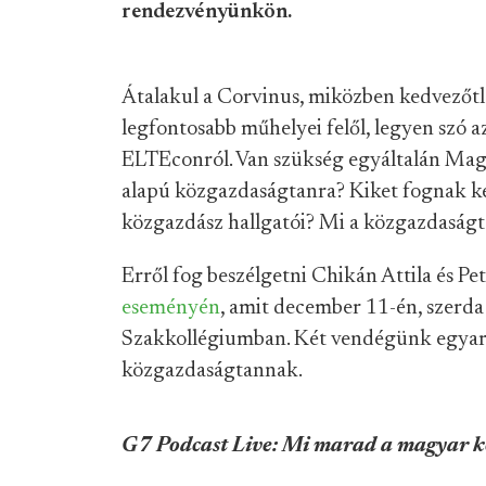
rendezvényünkön.
Átalakul a Corvinus, miközben kedvezőt
legfontosabb műhelyei felől, legyen szó
ELTEconról. Van szükség egyáltalán Mag
alapú közgazdaságtanra? Kiket fognak ké
közgazdász hallgatói? Mi a közgazdaság
Erről fog beszélgetni Chikán Attila és Pe
eseményén
, amit december 11-én, szerda 
Szakkollégiumban. Két vendégünk egyar
közgazdaságtannak.
G7 Podcast Live: Mi marad a magyar k