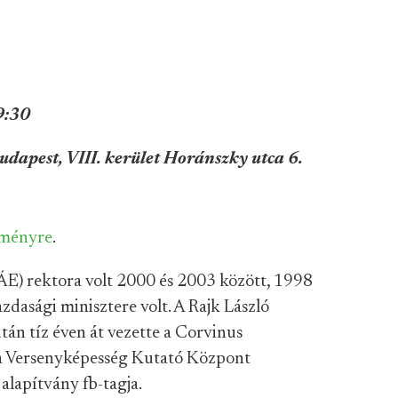
9:30
udapest, VIII. kerület Horánszky utca 6.
seményre
.
E) rektora volt 2000 és 2003 között, 1998
dasági minisztere volt. A Rajk László
tán tíz éven át vezette a Corvinus
 a Versenyképesség Kutató Központ
alapítvány fb-tagja.