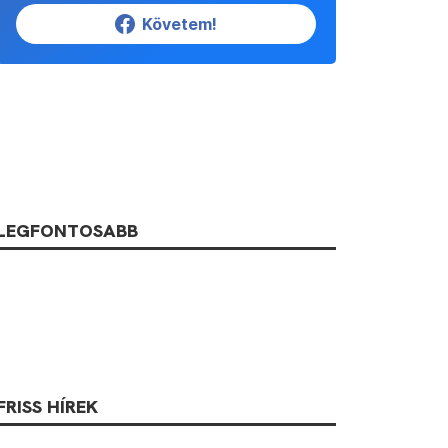
Követem!
LEGFONTOSABB
FRISS HÍREK