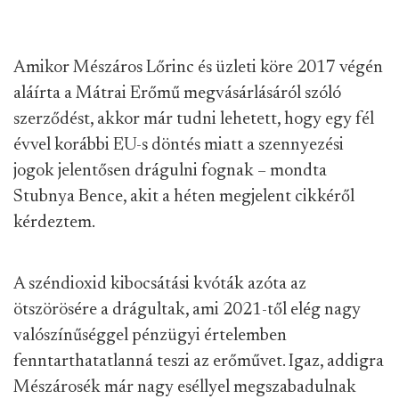
Amikor Mészáros Lőrinc és üzleti köre 2017 végén
aláírta a Mátrai Erőmű megvásárlásáról szóló
szerződést, akkor már tudni lehetett, hogy egy fél
évvel korábbi EU-s döntés miatt a szennyezési
jogok jelentősen drágulni fognak – mondta
Stubnya Bence, akit a héten megjelent cikkéről
kérdeztem.
A széndioxid kibocsátási kvóták azóta az
ötszörösére a drágultak, ami 2021-től elég nagy
valószínűséggel pénzügyi értelemben
fenntarthatatlanná teszi az erőművet. Igaz, addigra
Mészárosék már nagy eséllyel megszabadulnak