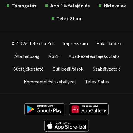
Támogatás
Adó 1% felajánlás
Hírlevelek
Telex Shop
© 2026 Telex.hu Zrt.
Impresszum
Etikai kódex
Átláthatóság
ÁSZF
Adatkezelési tájékoztató
Sütitájékoztató
Süti beállítások
Szabályzatok
Kommentelési szabályzat
Telex Sales