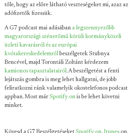
tőle, hogy az előre látható veszteségeket mi, azaz az
adófizetők fizessük.
A G7 podcast mai adásában
a legszennyezőbb
magyarországi szénerőmű körüli kormányközeli
üzleti kavarásról és az európai
kvótakereskedelemről
beszélgetek Stubnya
Bencével, majd Torontáli Zoltánt kérdezem
kamionos tapasztalatairól
. A beszélgetést a fenti
lejátszás gombra is meg lehet hallgatni, de jobb
feliratkozni ránk valamelyik okostelefonos podcast
appban. Most már
Spotify-on
is be lehet követni
minket.
Kövesd a G7 Beszélgetéseket
Spotify-on
,
Itunes
-on,