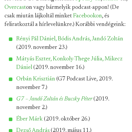
Overcast
on vagy bármelyik podcast-appon! (De
csak miután lájkoltál minket
Facebookon
, és
feliratkoztál a hírlevelünkre.) Korábbi vendégeink:
Rényi Pál Dániel, Bódis András, Jandó Zoltán
(2019. november 23.)
Mátyás Eszter, Konkoly-Thege Júlia, Mikecz
Dániel
(2019. november 16.)
Orbán Krisztián
(G7 Podcast Live, 2019.
november 7.)
G7 – Jandó Zoltán és Bucsky Péter
(2019.
november 2.)
Éber Márk
(2019. október 26.)
Dezső András
(2019. május 11.)