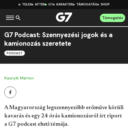
TELEX
AFTER
G7
KARAKTER
TÁMOGATÁS
SHOP
Támogatás
G7 Podcast: Szennyezési jogok és a
kamionozás szeretete
PODCAST
Kasnyik Márton
A Magyarország legszennyezőbb erőműve körüli
kavarás és egy 24 órás kamionozásról írt riport
a G7 podcast eheti témája.