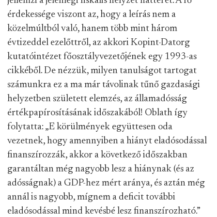
jellemzi a jelenlegi fiskális helyzet hátterét. A fő
érdekessége viszont az, hogy a leírás nem a
közelmúltból való, hanem több mint három
évtizeddel ezelőttről, az akkori Kopint-Datorg
kutatóintézet főosztályvezetőjének egy 1993-as
cikkéből. De nézzük, milyen tanulságot tartogat
számunkra ez a ma már távolinak tűnő gazdasági
helyzetben született elemzés, az államadósság
értékpapírosításának időszakából! Oblath így
folytatta: „E körülmények együttesen oda
vezetnek, hogy amennyiben a hiányt eladósodással
finanszírozzák, akkor a következő időszakban
garantáltan még nagyobb lesz a hiánynak (és az
adósságnak) a GDP-hez mért aránya, és aztán még
annál is nagyobb, mígnem a deficit további
eladósodással mind kevésbé lesz finanszírozható.”