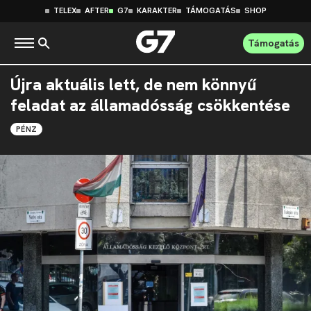
TELEX
AFTER
G7
KARAKTER
TÁMOGATÁS
SHOP
Támogatás
Újra aktuális lett, de nem könnyű
feladat az államadósság csökkentése
PÉNZ