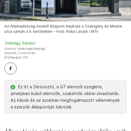
Az Államadósság-kezelő Központ bejárata a Csalogány és Medve
utca sarkán a II. kerületben – Fotó: Róka László / MTI
Jobbágy Sándor
szenior makrogazdasági
elemző, Concorde
Értékpapír Zrt.
Ez itt a Zéróosztó, a G7 elemzői szeglete,
amelyben külső elemzők, szakértők cikkei olvashatók.
Az írások és az azokban megfogalmazott vélemények
a szerzők álláspontját tükrözik.