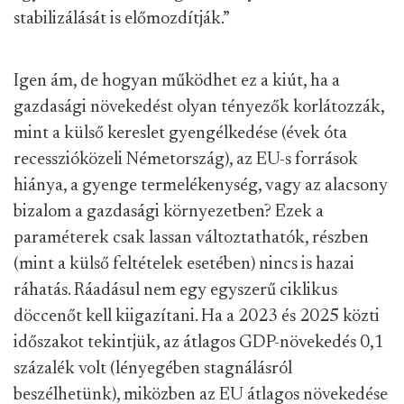
stabilizálását is előmozdítják.”
Igen ám, de hogyan működhet ez a kiút, ha a
gazdasági növekedést olyan tényezők korlátozzák,
mint a külső kereslet gyengélkedése (évek óta
recesszióközeli Németország), az EU-s források
hiánya, a gyenge termelékenység, vagy az alacsony
bizalom a gazdasági környezetben? Ezek a
paraméterek csak lassan változtathatók, részben
(mint a külső feltételek esetében) nincs is hazai
ráhatás. Ráadásul nem egy egyszerű ciklikus
döccenőt kell kiigazítani. Ha a 2023 és 2025 közti
időszakot tekintjük, az átlagos GDP-növekedés 0,1
százalék volt (lényegében stagnálásról
beszélhetünk), miközben az EU átlagos növekedése