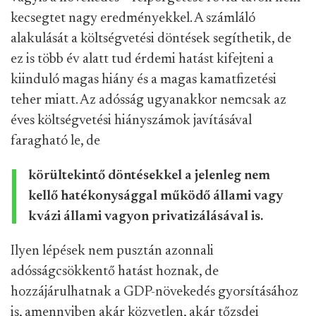
kecsegtet nagy eredményekkel. A számláló
alakulását a költségvetési döntések segíthetik, de
ez is több év alatt tud érdemi hatást kifejteni a
kiinduló magas hiány és a magas kamatfizetési
teher miatt. Az adósság ugyanakkor nemcsak az
éves költségvetési hiányszámok javításával
faragható le, de
körültekintő döntésekkel a jelenleg nem
kellő hatékonysággal működő állami vagy
kvázi állami vagyon privatizálásával is.
Ilyen lépések nem pusztán azonnali
adósságcsökkentő hatást hoznak, de
hozzájárulhatnak a GDP-növekedés gyorsításához
is, amennyiben akár közvetlen, akár tőzsdei