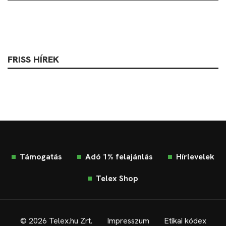
FRISS HÍREK
Támogatás
Adó 1% felajánlás
Hírlevelek
Telex Shop
© 2026 Telex.hu Zrt.
Impresszum
Etikai kódex