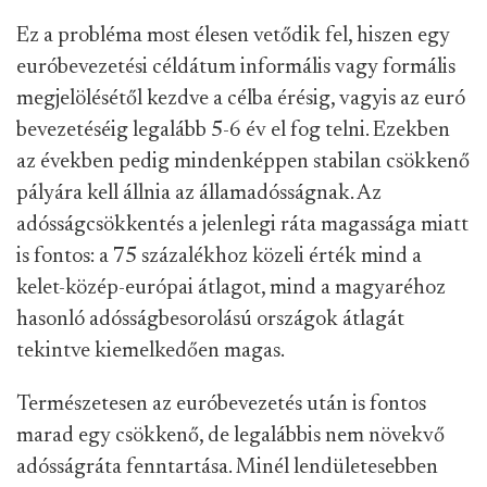
Ez a probléma most élesen vetődik fel, hiszen egy
euróbevezetési céldátum informális vagy formális
megjelölésétől kezdve a célba érésig, vagyis az euró
bevezetéséig legalább 5-6 év el fog telni. Ezekben
az években pedig mindenképpen stabilan csökkenő
pályára kell állnia az államadósságnak. Az
adósságcsökkentés a jelenlegi ráta magassága miatt
is fontos: a 75 százalékhoz közeli érték mind a
kelet-közép-európai átlagot, mind a magyaréhoz
hasonló adósságbesorolású országok átlagát
tekintve kiemelkedően magas.
Természetesen az euróbevezetés után is fontos
marad egy csökkenő, de legalábbis nem növekvő
adósságráta fenntartása. Minél lendületesebben