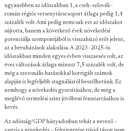
ugyanebben az időszakban 1, a cseh–szlovák–
román régiós versenytárscsoport átlaga pedig 1,4
százalék volt. Ami pedig nemcsak ezt az időszakot
sújtotta, hanem a következő évek növekedési
potenciálja szempontjából is visszahúzó erőt jelent,
az a beruházások alakulása. A 2023–2025-ös
időszakban minden egyes évben visszaesés volt, az
éves változások átlaga mínusz 7,5 százalék volt, de
még a szezonális hatásokkal korrigált számok
alapján is legfeljebb stagnálásról beszélhetünk. Ez
nemhogy a növekedés gyorsításához, de még a
meglévő termelési szint jövőbeni fenntartásához is
kevés.
Az adósság/GDP hányadosban tehát a nevező –
vagyis a növekedés – felpörgetése rövid távon nem