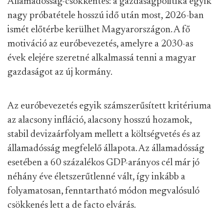
Államadósság-csökkentés: a gazdaságpolitika egyik
nagy próbatétele hosszú idő után most, 2026-ban
ismét előtérbe kerülhet Magyarországon. A fő
motiváció az euróbevezetés, amelyre a 2030-as
évek elejére szeretné alkalmassá tenni a magyar
gazdaságot az új kormány.
Az euróbevezetés egyik számszerűsített kritériuma
az alacsony infláció, alacsony hosszú hozamok,
stabil devizaárfolyam mellett a költségvetés és az
államadósság megfelelő állapota. Az államadósság
esetében a 60 százalékos GDP-arányos cél már jó
néhány éve életszerűtlenné vált, így inkább a
folyamatosan, fenntartható módon megvalósuló
csökkenés lett a de facto elvárás.