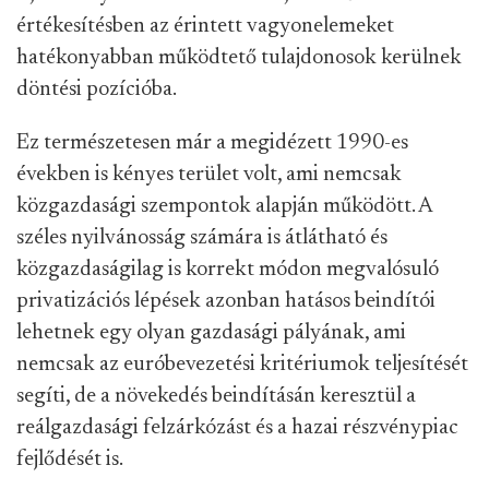
értékesítésben az érintett vagyonelemeket
hatékonyabban működtető tulajdonosok kerülnek
döntési pozícióba.
Ez természetesen már a megidézett 1990-es
években is kényes terület volt, ami nemcsak
közgazdasági szempontok alapján működött. A
széles nyilvánosság számára is átlátható és
közgazdaságilag is korrekt módon megvalósuló
privatizációs lépések azonban hatásos beindítói
lehetnek egy olyan gazdasági pályának, ami
nemcsak az euróbevezetési kritériumok teljesítését
segíti, de a növekedés beindításán keresztül a
reálgazdasági felzárkózást és a hazai részvénypiac
fejlődését is.