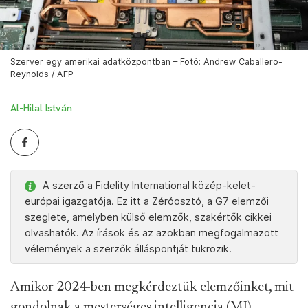
Szerver egy amerikai adatközpontban – Fotó: Andrew Caballero-
Reynolds / AFP
Al-Hilal István
A szerző a Fidelity International közép-kelet-
európai igazgatója. Ez itt a Zéróosztó, a G7 elemzői
szeglete, amelyben külső elemzők, szakértők cikkei
olvashatók. Az írások és az azokban megfogalmazott
vélemények a szerzők álláspontját tükrözik.
Amikor 2024-ben megkérdeztük elemzőinket, mit
gondolnak a mesterséges intelligencia (MI)