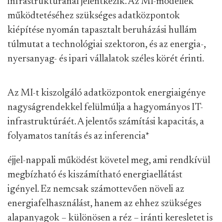
infrastruktúránál jelentkezik. Az MI-modellek
működtetéséhez szükséges adatközpontok
kiépítése nyomán tapasztalt beruházási hullám
túlmutat a technológiai szektoron, és az energia-,
nyersanyag- és ipari vállalatok széles körét érinti.
Az MI-t kiszolgáló adatközpontok energiaigénye
nagyságrendekkel felülmúlja a hagyományos IT-
infrastruktúráét. A jelentős számítási kapacitás, a
folyamatos tanítás és az inferencia
*
éjjel-nappali működést követel meg, ami rendkívül
megbízható és kiszámítható energiaellátást
igényel. Ez nemcsak számottevően növeli az
energiafelhasználást, hanem az ehhez szükséges
alapanyagok – különösen a réz – iránti keresletet is