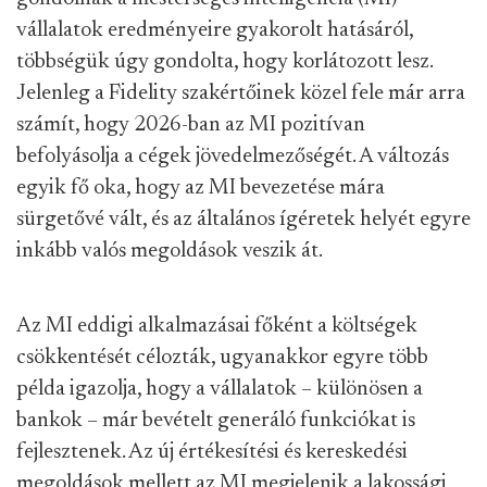
vállalatok eredményeire gyakorolt hatásáról,
többségük úgy gondolta, hogy korlátozott lesz.
Jelenleg a Fidelity szakértőinek közel fele már arra
számít, hogy 2026-ban az MI pozitívan
befolyásolja a cégek jövedelmezőségét. A változás
egyik fő oka, hogy az MI bevezetése mára
sürgetővé vált, és az általános ígéretek helyét egyre
inkább valós megoldások veszik át.
Az MI eddigi alkalmazásai főként a költségek
csökkentését célozták, ugyanakkor egyre több
példa igazolja, hogy a vállalatok – különösen a
bankok – már bevételt generáló funkciókat is
fejlesztenek. Az új értékesítési és kereskedési
megoldások mellett az MI megjelenik a lakossági