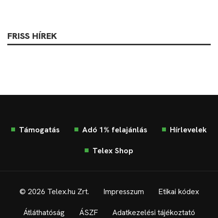
FRISS HÍREK
Támogatás
Adó 1% felajánlás
Hírlevelek
Telex Shop
© 2026 Telex.hu Zrt.
Impresszum
Etikai kódex
Átláthatóság
ÁSZF
Adatkezelési tájékoztató