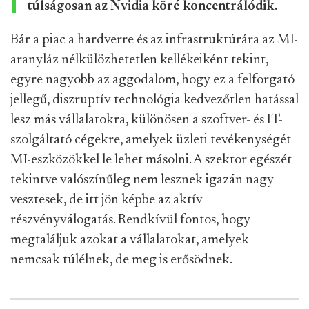
túlságosan az Nvidia köré koncentrálódik.
Bár a piac a hardverre és az infrastruktúrára az MI-
aranyláz nélkülözhetetlen kellékeiként tekint,
egyre nagyobb az aggodalom, hogy ez a felforgató
jellegű, diszruptív technológia kedvezőtlen hatással
lesz más vállalatokra, különösen a szoftver- és IT-
szolgáltató cégekre, amelyek üzleti tevékenységét
MI-eszközökkel le lehet másolni. A szektor egészét
tekintve valószínűleg nem lesznek igazán nagy
vesztesek, de itt jön képbe az aktív
részvényválogatás. Rendkívül fontos, hogy
megtaláljuk azokat a vállalatokat, amelyek
nemcsak túlélnek, de meg is erősödnek.