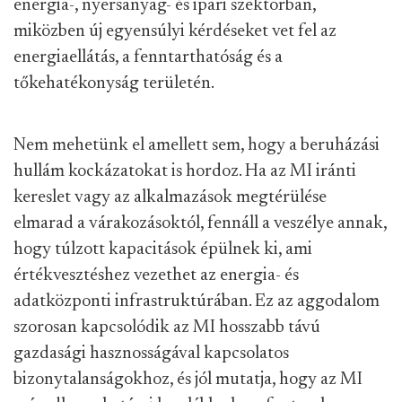
energia-, nyersanyag- és ipari szektorban,
miközben új egyensúlyi kérdéseket vet fel az
energiaellátás, a fenntarthatóság és a
tőkehatékonyság területén.
Nem mehetünk el amellett sem, hogy a beruházási
hullám kockázatokat is hordoz. Ha az MI iránti
kereslet vagy az alkalmazások megtérülése
elmarad a várakozásoktól, fennáll a veszélye annak,
hogy túlzott kapacitások épülnek ki, ami
értékvesztéshez vezethet az energia- és
adatközponti infrastruktúrában. Ez az aggodalom
szorosan kapcsolódik az MI hosszabb távú
gazdasági hasznosságával kapcsolatos
bizonytalanságokhoz, és jól mutatja, hogy az MI