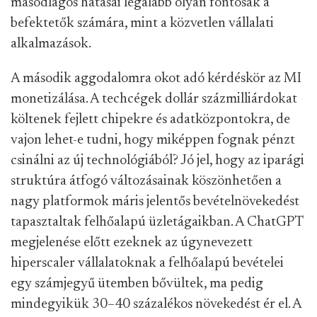
másodlagos hatásai legalább olyan fontosak a
befektetők számára, mint a közvetlen vállalati
alkalmazások.
A második aggodalomra okot adó kérdéskör az MI
monetizálása. A techcégek dollár százmilliárdokat
költenek fejlett chipekre és adatközpontokra, de
vajon lehet-e tudni, hogy miképpen fognak pénzt
csinálni az új technológiából? Jó jel, hogy az iparági
struktúra átfogó változásainak köszönhetően a
nagy platformok máris jelentős bevételnövekedést
tapasztaltak felhőalapú üzletágaikban. A ChatGPT
megjelenése előtt ezeknek az úgynevezett
hiperscaler vállalatoknak a felhőalapú bevételei
egy számjegyű ütemben bővültek, ma pedig
mindegyikük 30–40 százalékos növekedést ér el. A