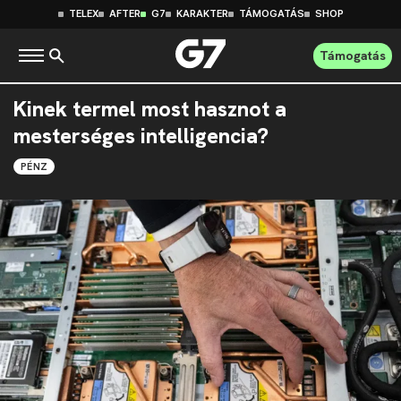
TELEX
AFTER
G7
KARAKTER
TÁMOGATÁS
SHOP
Támogatás
Kinek termel most hasznot a
mesterséges intelligencia?
PÉNZ