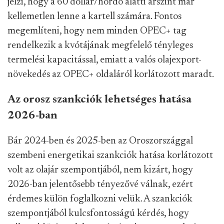
jelzi, hogy a 60 dollár/hordó alatti árszint már
kellemetlen lenne a kartell számára. Fontos
megemlíteni, hogy nem minden OPEC+ tag
rendelkezik a kvótájának megfelelő tényleges
termelési kapacitással, emiatt a valós olajexport-
növekedés az OPEC+ oldaláról korlátozott maradt.
Az orosz szankciók lehetséges hatása
2026-ban
Bár 2024-ben és 2025-ben az Oroszországgal
szembeni energetikai szankciók hatása korlátozott
volt az olajár szempontjából, nem kizárt, hogy
2026-ban jelentősebb tényezővé válnak, ezért
érdemes külön foglalkozni velük. A szankciók
szempontjából kulcsfontosságú kérdés, hogy