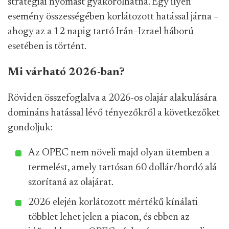
stratégiai nyomást gyakorolhatna. Egy ilyen
esemény összességében korlátozott hatással járna –
ahogy az a 12 napig tartó Irán–Izrael háború
esetében is történt.
Mi várható 2026-ban?
Röviden összefoglalva a 2026-os olajár alakulására
domináns hatással lévő tényezőkről a következőket
gondoljuk:
Az OPEC nem növeli majd olyan ütemben a
termelést, amely tartósan 60 dollár/hordó alá
szorítaná az olajárat.
2026 elején korlátozott mértékű kínálati
többlet lehet jelen a piacon, és ebben az