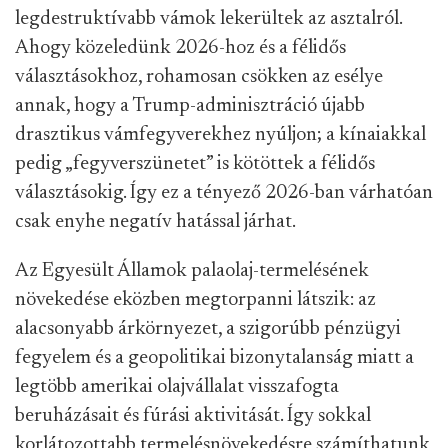
legdestruktívabb vámok lekerültek az asztalról.
Ahogy közeledünk 2026-hoz és a félidős
választásokhoz, rohamosan csökken az esélye
annak, hogy a Trump-adminisztráció újabb
drasztikus vámfegyverekhez nyúljon; a kínaiakkal
pedig „fegyverszünetet” is kötöttek a félidős
választásokig. Így ez a tényező 2026-ban várhatóan
csak enyhe negatív hatással járhat.
Az Egyesült Államok palaolaj-termelésének
növekedése eközben megtorpanni látszik: az
alacsonyabb árkörnyezet, a szigorúbb pénzügyi
fegyelem és a geopolitikai bizonytalanság miatt a
legtöbb amerikai olajvállalat visszafogta
beruházásait és fúrási aktivitását. Így sokkal
korlátozottabb termelésnövekedésre számíthatunk