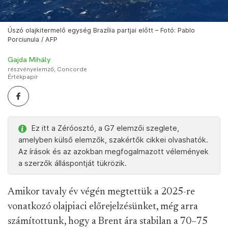
Úszó olajkitermelő egység Brazília partjai előtt – Fotó: Pablo
Porciunula / AFP
Gajda Mihály
részvényelemző, Concorde
Értékpapír
Ez itt a Zéróosztó, a G7 elemzői szeglete,
amelyben külső elemzők, szakértők cikkei olvashatók.
Az írások és az azokban megfogalmazott vélemények
a szerzők álláspontját tükrözik.
Amikor tavaly év végén megtettük a 2025-re
vonatkozó olajpiaci előrejelzésünket, még arra
számítottunk, hogy a Brent ára stabilan a 70–75