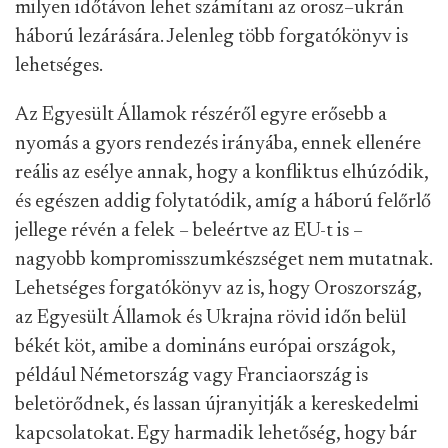
milyen időtávon lehet számítani az orosz–ukrán
háború lezárására. Jelenleg több forgatókönyv is
lehetséges.
Az Egyesült Államok részéről egyre erősebb a
nyomás a gyors rendezés irányába, ennek ellenére
reális az esélye annak, hogy a konfliktus elhúzódik,
és egészen addig folytatódik, amíg a háború felőrlő
jellege révén a felek – beleértve az EU-t is –
nagyobb kompromisszumkészséget nem mutatnak.
Lehetséges forgatókönyv az is, hogy Oroszország,
az Egyesült Államok és Ukrajna rövid időn belül
békét köt, amibe a domináns európai országok,
például Németország vagy Franciaország is
beletörődnek, és lassan újranyitják a kereskedelmi
kapcsolatokat. Egy harmadik lehetőség, hogy bár