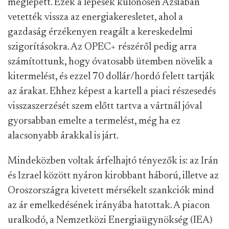
meglepett. Ezek a lépések különösen Ázsiában
vetették vissza az energiakeresletet, ahol a
gazdaság érzékenyen reagált a kereskedelmi
szigorításokra. Az OPEC+ részéről pedig arra
számítottunk, hogy óvatosabb ütemben növelik a
kitermelést, és ezzel 70 dollár/hordó felett tartják
az árakat. Ehhez képest a kartell a piaci részesedés
visszaszerzését szem előtt tartva a vártnál jóval
gyorsabban emelte a termelést, még ha ez
alacsonyabb árakkal is járt.
Mindeközben voltak árfelhajtó tényezők is: az Irán
és Izrael között nyáron kirobbant háború, illetve az
Oroszországra kivetett mérsékelt szankciók mind
az ár emelkedésének irányába hatottak. A piacon
uralkodó, a Nemzetközi Energiaügynökség (IEA)