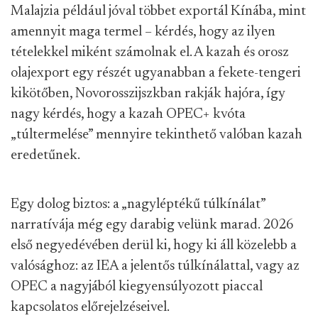
Malajzia például jóval többet exportál Kínába, mint
amennyit maga termel – kérdés, hogy az ilyen
tételekkel miként számolnak el. A kazah és orosz
olajexport egy részét ugyanabban a fekete-tengeri
kikötőben, Novorosszijszkban rakják hajóra, így
nagy kérdés, hogy a kazah OPEC+ kvóta
„túltermelése” mennyire tekinthető valóban kazah
eredetűnek.
Egy dolog biztos: a „nagyléptékű túlkínálat”
narratívája még egy darabig velünk marad. 2026
első negyedévében derül ki, hogy ki áll közelebb a
valósághoz: az IEA a jelentős túlkínálattal, vagy az
OPEC a nagyjából kiegyensúlyozott piaccal
kapcsolatos előrejelzéseivel.