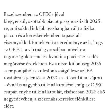
Ezzel szemben az OPEC+ jóval
kiegyensúlyozottabb piacot prognosztizált 2025-
re, ami sokkal inkább összhangban állt a fizikai
piacon és a kereskedelemben tapasztalt
viszonyokkal. Ennek volt az eredménye az is, hogy
az OPEC+ a vártnál gyorsabban növelte a
tagországok termelési kvótáit a piaci részesedés
megőrzése érdekében. Ez a nézetkülönbség 2026
szempontjából is kulcsfontosságú lesz: az IEA
továbbra is jelentős, a 2020-as – Covid által sújtott
– évnél is nagyobb túlkínálatot jósol, míg az OPEC
csupán enyhe túlkínálatot lát, elsősorban 2026 első
negyedévében, a szezonális kereslet élénkülése
előtt.