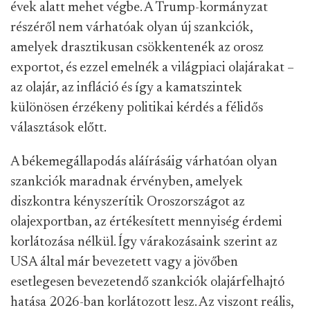
évek alatt mehet végbe. A Trump-kormányzat
részéről nem várhatóak olyan új szankciók,
amelyek drasztikusan csökkentenék az orosz
exportot, és ezzel emelnék a világpiaci olajárakat –
az olajár, az infláció és így a kamatszintek
különösen érzékeny politikai kérdés a félidős
választások előtt.
A békemegállapodás aláírásáig várhatóan olyan
szankciók maradnak érvényben, amelyek
diszkontra kényszerítik Oroszországot az
olajexportban, az értékesített mennyiség érdemi
korlátozása nélkül. Így várakozásaink szerint az
USA által már bevezetett vagy a jövőben
esetlegesen bevezetendő szankciók olajárfelhajtó
hatása 2026-ban korlátozott lesz. Az viszont reális,