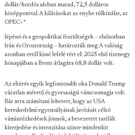
dollár/hordós sávban marad, 72,5 dolláros
középponttal. A kilátásokat az enyhe túlkínálat, az
OPEC+
*
lépései és a geopolitikai feszültségek – elsősorban
Irán és Oroszország – határozták meg. A valóság
azonban ettől kissé lefelé tért el: 2025 első tizenegy
hónapjában a Brent átlagára 68,8 dollár volt.
Az eltérés egyik legfontosabb oka Donald Trump
váratlan méretű és gyorsaságú vámcsomagja volt.
Bár arra számítani lehetett, hogy az USA
kereskedelmi egyensúlyának javítását célzó
vámintézkedések jönnek, a bevezetett tarifák
kiterjedése és intenzitása szinte mindenkit