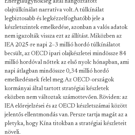
Energiaügynökség által hangoztatott
olajtúlkínálat-narratíva volt. A túlkínálat
legbiztosabb és legkézzelfoghatóbb jele a
készletszintek emelkedése, azonban a valós adatok
nem igazolták vissza ezt az állítást. Miközben az
IEA 2025-re napi 2–3 millió hordó túlkínálatot
becsült, az OECD ipari olajkészletei mindössze 84
millió hordóval nőttek az első nyolc hónapban, ami
napi átlagban mindössze 0,34 millió hordó
emelkedésnek felel meg. Az OECD-országok
kormányai által tartott stratégiai készletek
eközben nem változtak számottevően. Röviden: az
IEA előrejelzései és az OECD készletszámai között
jelentős ellentmondás van. Persze tartja magát az a
pletyka, hogy Kína titokban a stratégiai készleteit
növeli.