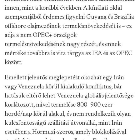
innen, mint a korábbi években. A kínálati oldal
szempontjából érdemes figyelni Guyana és Brazília
offshore olajmezőinek termelésnövekedését is – ez
adja a nem OPEC+ országok
termelésnövekedésének nagy részét, és ennek
mértéke továbbra is vita tárgya az IEA és az OPEC
között.
Emellett jelentős meglepetést okozhat egy Irán
vagy Venezuela körül kialakuló konfliktus, bár
hatásuk eltérő lehet. Venezuela globális jelentősége
korlátozott, mivel termelése 800–900 ezer
hordó/nap körül alakul, és nem rendelkezik olyan
kulcsfontosságú szállítási útvonallal, mint Irán
esetében a Hormuzi-szoros, amely blokkolásával