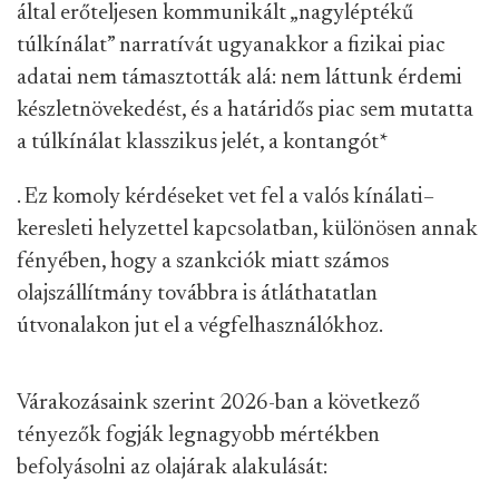
által erőteljesen kommunikált „nagyléptékű
túlkínálat” narratívát ugyanakkor a fizikai piac
adatai nem támasztották alá: nem láttunk érdemi
készletnövekedést, és a határidős piac sem mutatta
a túlkínálat klasszikus jelét, a kontangót
*
. Ez komoly kérdéseket vet fel a valós kínálati–
keresleti helyzettel kapcsolatban, különösen annak
fényében, hogy a szankciók miatt számos
olajszállítmány továbbra is átláthatatlan
útvonalakon jut el a végfelhasználókhoz.
Várakozásaink szerint 2026-ban a következő
tényezők fogják legnagyobb mértékben
befolyásolni az olajárak alakulását: