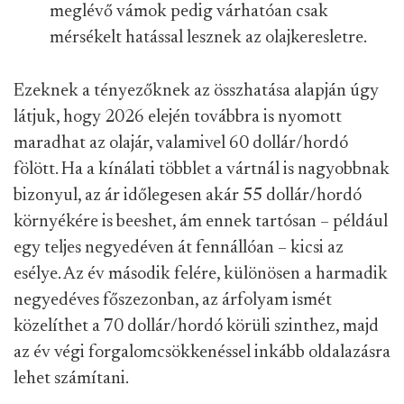
meglévő vámok pedig várhatóan csak
mérsékelt hatással lesznek az olajkeresletre.
Ezeknek a tényezőknek az összhatása alapján úgy
látjuk, hogy 2026 elején továbbra is nyomott
maradhat az olajár, valamivel 60 dollár/hordó
fölött. Ha a kínálati többlet a vártnál is nagyobbnak
bizonyul, az ár időlegesen akár 55 dollár/hordó
környékére is beeshet, ám ennek tartósan – például
egy teljes negyedéven át fennállóan – kicsi az
esélye. Az év második felére, különösen a harmadik
negyedéves főszezonban, az árfolyam ismét
közelíthet a 70 dollár/hordó körüli szinthez, majd
az év végi forgalomcsökkenéssel inkább oldalazásra
lehet számítani.