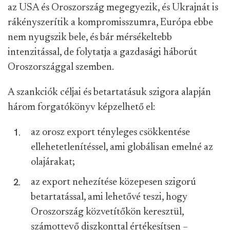
az USA és Oroszország megegyezik, és Ukrajnát is
rákényszerítik a kompromisszumra, Európa ebbe
nem nyugszik bele, és bár mérsékeltebb
intenzitással, de folytatja a gazdasági háborút
Oroszországgal szemben.
A szankciók céljai és betartatásuk szigora alapján
három forgatókönyv képzelhető el:
az orosz export tényleges csökkentése
ellehetetlenítéssel, ami globálisan emelné az
olajárakat;
az export nehezítése közepesen szigorú
betartatással, ami lehetővé teszi, hogy
Oroszország közvetítőkön keresztül,
számottevő diszkonttal értékesítsen –