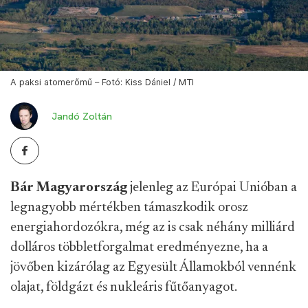
A paksi atomerőmű – Fotó: Kiss Dániel / MTI
Jandó Zoltán
Bár Magyarország
jelenleg az Európai Unióban a
legnagyobb mértékben támaszkodik orosz
energiahordozókra, még az is csak néhány milliárd
dolláros többletforgalmat eredményezne, ha a
jövőben kizárólag az Egyesült Államokból vennénk
olajat, földgázt és nukleáris fűtőanyagot.