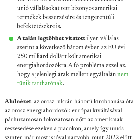
unió vállalásokat tett bizonyos amerikai
termékek beszerzésére és tengerentúli
befektetésekre is.
A talán legtöbbet vitatott
ilyen vállalás
szerint a következő három évben az EU évi
250 milliárd dollárt költ amerikai
energiahordozókra. A fő probléma ezzel az,
hogy a jelenlegi árak mellett egyáltalán
nem
tűnik tarthatónak
.
Alulnézet
: az orosz–ukrán háború kirobbanása óta
az orosz energiahordozók európai kiváltásával
párhuzamosan fokozatosan nőtt az amerikaiak
részesedése ezeken a piacokon, amely így uniós
szinten már most is jóval nagyobb, mint 2022 előtt.