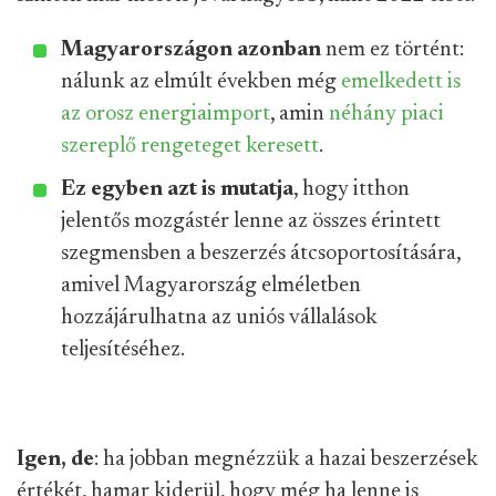
Magyarországon azonban
nem ez történt:
nálunk az elmúlt években még
emelkedett is
az orosz energiaimport
, amin
néhány piaci
szereplő
rengeteget keresett
.
Ez egyben azt is mutatja
, hogy itthon
jelentős mozgástér lenne az összes érintett
szegmensben a beszerzés átcsoportosítására,
amivel Magyarország elméletben
hozzájárulhatna az uniós vállalások
teljesítéséhez.
Igen, de
: ha jobban megnézzük a hazai beszerzések
értékét, hamar kiderül, hogy még ha lenne is