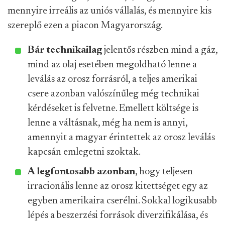
mennyire irreális az uniós vállalás, és mennyire kis
szereplő ezen a piacon Magyarország.
Bár technikailag
jelentős részben mind a gáz,
mind az olaj esetében megoldható lenne a
leválás az orosz forrásról, a teljes amerikai
csere azonban valószínűleg még technikai
kérdéseket is felvetne. Emellett költsége is
lenne a váltásnak, még ha nem is annyi,
amennyit a magyar érintettek az orosz leválás
kapcsán emlegetni szoktak.
A legfontosabb azonban
, hogy teljesen
irracionális lenne az orosz kitettséget egy az
egyben amerikaira cserélni. Sokkal logikusabb
lépés a beszerzési források diverzifikálása, és