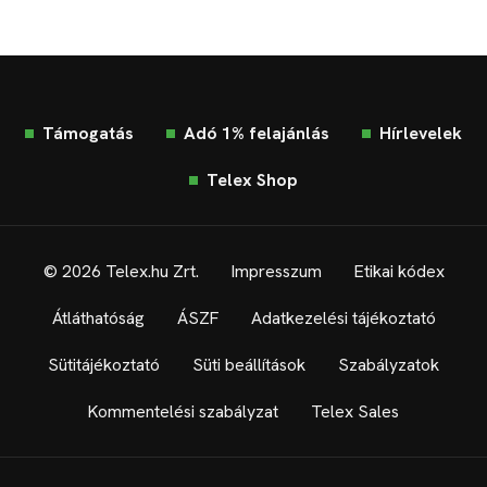
Támogatás
Adó 1% felajánlás
Hírlevelek
Telex Shop
© 2026 Telex.hu Zrt.
Impresszum
Etikai kódex
Átláthatóság
ÁSZF
Adatkezelési tájékoztató
Sütitájékoztató
Süti beállítások
Szabályzatok
Kommentelési szabályzat
Telex Sales