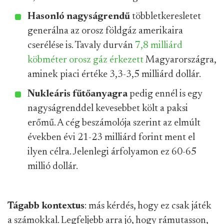
Hasonló nagyságrendű
többletkeresletet
generálna az orosz földgáz amerikaira
cserélése is. Tavaly durván
7,8 milliárd
köbméter orosz gáz érkezett
Magyarországra,
aminek piaci értéke 3,3-3,5 milliárd dollár.
Nukleáris fűtőanyagra
pedig ennél is egy
nagyságrenddel kevesebbet költ a paksi
erőmű. A cég beszámolója szerint az elmúlt
években évi 21-23 milliárd forint ment el
ilyen célra. Jelenlegi árfolyamon ez 60-65
millió dollár.
Tágabb kontextus
: más kérdés, hogy ez csak játék
a számokkal. Legfeljebb arra jó, hogy rámutasson,