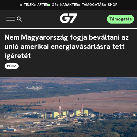
TELEX
AFTER
G7
KARAKTER
TÁMOGATÁS
SHOP
Támogatás
Nem Magyarország fogja beváltani az
unió amerikai energiavásárlásra tett
ígéretét
PÉNZ