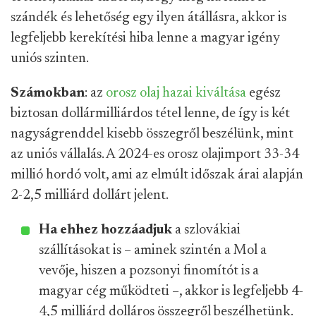
szándék és lehetőség egy ilyen átállásra, akkor is
legfeljebb kerekítési hiba lenne a magyar igény
uniós szinten.
Számokban
: az
orosz olaj hazai kiváltása
egész
biztosan dollármilliárdos tétel lenne, de így is két
nagyságrenddel kisebb összegről beszélünk, mint
az uniós vállalás. A 2024-es orosz olajimport 33-34
millió hordó volt, ami az elmúlt időszak árai alapján
2-2,5 milliárd dollárt jelent.
Ha ehhez hozzáadjuk
a szlovákiai
szállításokat is – aminek szintén a Mol a
vevője, hiszen a pozsonyi finomítót is a
magyar cég működteti –, akkor is legfeljebb 4-
4,5 milliárd dolláros összegről beszélhetünk.