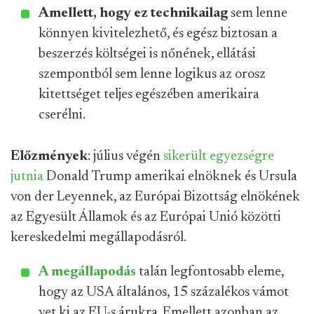
Amellett, hogy ez technikailag
sem lenne
könnyen kivitelezhető, és egész biztosan a
beszerzés költségei is nőnének, ellátási
szempontból sem lenne logikus az orosz
kitettséget teljes egészében amerikaira
cserélni.
Előzmények
: július végén
sikerült egyezségre
jutnia
Donald Trump amerikai elnöknek és Ursula
von der Leyennek, az Európai Bizottság elnökének
az Egyesült Államok és az Európai Unió közötti
kereskedelmi megállapodásról.
A megállapodás
talán legfontosabb eleme,
hogy az USA általános, 15 százalékos vámot
vet ki az EU-s árukra. Emellett azonban az