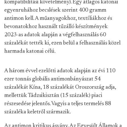
kompatibilitási követelmény). Egy átlagos katonai
egyenruhához becslések szerint 400 gramm
antimon kell. A műanyagokhoz, textíliákhoz és
bevonatokhoz használt tűzálló készítmények
2023-as adatok alapján a végfelhasználás 60
százalékát tették ki, ezen belül a felhasználás közel
harmada katonai célú.
A három évvel ezelőtti adatok alapján az évi 110
ezer tonnás globális antimonbányászat 54
százalékát Kína, 18 százalékát Oroszország adja,
mellettük Tádzsikisztán (15 százalék) piaci
részesedése jelentős. Vagyis a teljes termelés 88
százaléka keletről származik.
Az antimon kritikus ásvány. Az Egyesült Államok a