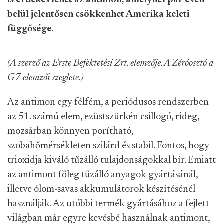
is érdekes lehet az antimon, amelynél pár éven
belül jelentősen csökkenhet Amerika keleti
függősége.
(A szerző az Erste Befektetési Zrt. elemzője. A Zéróosztó a
G7 elemzői szeglete.)
Az antimon egy félfém, a periódusos rendszerben
az 51. számú elem, ezüstszürkén csillogó, rideg,
mozsárban könnyen porítható,
szobahőmérsékleten szilárd és stabil. Fontos, hogy
trioxidja kiváló tűzálló tulajdonságokkal bír. Emiatt
az antimont főleg tűzálló anyagok gyártásánál,
illetve ólom-savas akkumulátorok készítésénél
használják. Az utóbbi termék gyártásához a fejlett
világban már egyre kevésbé használnak antimont,