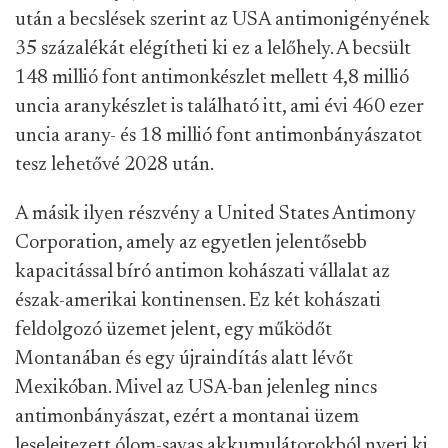
után a becslések szerint az USA antimonigényének
35 százalékát elégítheti ki ez a lelőhely. A becsült
148 millió font antimonkészlet mellett 4,8 millió
uncia aranykészlet is található itt, ami évi 460 ezer
uncia arany- és 18 millió font antimonbányászatot
tesz lehetővé 2028 után.
A másik ilyen részvény a United States Antimony
Corporation, amely az egyetlen jelentősebb
kapacitással bíró antimon kohászati vállalat az
észak-amerikai kontinensen. Ez két kohászati
feldolgozó üzemet jelent, egy működőt
Montanában és egy újraindítás alatt lévőt
Mexikóban. Mivel az USA-ban jelenleg nincs
antimonbányászat, ezért a montanai üzem
leselejtezett ólom-savas akkumulátorokból nyeri ki