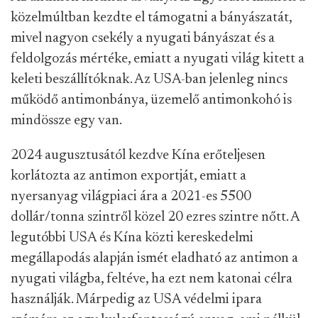
közelmúltban kezdte el támogatni a bányászatát,
mivel nagyon csekély a nyugati bányászat és a
feldolgozás mértéke, emiatt a nyugati világ kitett a
keleti beszállítóknak. Az USA-ban jelenleg nincs
működő antimonbánya, üzemelő antimonkohó is
mindössze egy van.
2024 augusztusától kezdve Kína erőteljesen
korlátozta az antimon exportját, emiatt a
nyersanyag világpiaci ára a 2021-es 5500
dollár/tonna szintről közel 20 ezres szintre nőtt. A
legutóbbi USA és Kína közti kereskedelmi
megállapodás alapján ismét eladható az antimon a
nyugati világba, feltéve, ha ezt nem katonai célra
használják. Márpedig az USA védelmi ipara