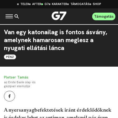
TELEX
AFTER
G7
KARAKTER
TÁMOGATÁS
SHOP
Támogatás
Van egy katonailag is fontos ásvány,
amelynek hamarosan meglesz a
nyugati ellátási lánca
PÉNZ
Pletser Tamás
az Erste Bank olaj- és
gázipari elemzője
A nyersanyagbefektetések iránt érdeklődőknek