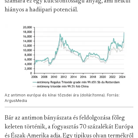
számára ez egy kulcsfontosságú anyag, ami nélkül
hiányos a hadiipari potenciál.
Az antimon európai és kínai tőzsdei ára (dollár/tonna). Forrás:
ArgusMedia
Bár az antimon bányászata és feldolgozása főleg
keleten történik, a fogyasztás 70 százalékát Európa
és Észak-Amerika adja. Egy tipikus olyan termékről