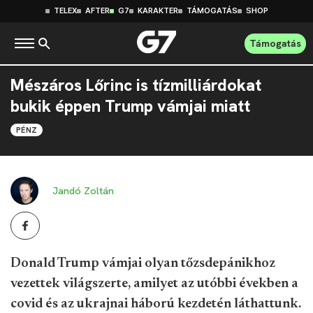
TELEX
AFTER
G7
KARAKTER
TÁMOGATÁS
SHOP
Támogatás
Mészáros Lőrinc is tízmilliárdokat
bukik éppen Trump vámjai miatt
PÉNZ
Jandó Zoltán
Donald Trump vámjai olyan tőzsdepánikhoz
vezettek világszerte, amilyet az utóbbi években a
covid és az ukrajnai háború kezdetén láthattunk.