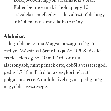
közeljövőben nagyon volatilis lesz a piac.
Ebben benne van akár holnap egy 10
százalékos emelkedés is, de valószínűbb, hogy
inkább marad a most látható irány.
Alulnézet
: a legtöbb pénzt ma Magyarországon elég jó
eséllyel Mészáros Lőrinc bukja. Az OPUS tőzsdei
értéke jelenleg 35-40 milliárd forinttal
alacsonyabb, mint péntek este, ebből a veszteségből
pedig 15-18 milliárd jut az egykori felcsúti
polgármesterre. A múlt hetivel együtt pedig még
nagyobb a vesztesége.