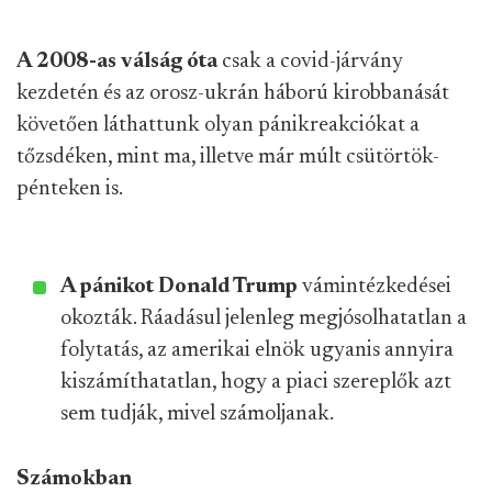
A 2008-as válság óta
csak a covid-járvány
kezdetén és az orosz-ukrán háború kirobbanását
követően láthattunk olyan pánikreakciókat a
tőzsdéken, mint ma, illetve már múlt csütörtök-
pénteken is.
A pánikot Donald Trump
vámintézkedései
okozták. Ráadásul jelenleg megjósolhatatlan a
folytatás, az amerikai elnök ugyanis annyira
kiszámíthatatlan, hogy a piaci szereplők azt
sem tudják, mivel számoljanak.
Számokban