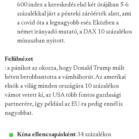
600 index a kereskedés első két órájában 5-6
százalékkal járt a pénteki záróérték alatt, ami
a covid óta a legnagyobb esés. Eközben a
német irányadó mutató, a DAX 10 százalékos
mínuszban nyitott.
Felülnézet
: a pánikot az okozza, hogy Donald Trump múlt
héten berobbantotta a vámháborút. Az amerikai
elnök a világ minden országára 10 százalékos
vámot vetett ki, az USA több fontos gazdasági
partnerére, így például az EU-ra pedig ennél is
nagyobbat.
Kína ellencsapásként
34 százalékos