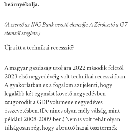
beárnyékolja.
(A szerző az ING Bank vezető elemzője. A Zéróosztó a G7
elemzői szeglete.)
Újra itt a technikai recesszió?
A magyar gazdaság utoljára 2022 második felétől
2023 első negyedévéig volt technikai recesszióban.
A gyakorlatban ez a fogalom azt jelenti, hogy
legalább két egymást követő negyedévben
zsugorodik a GDP volumene negyedéves
összevetésben. (De nincs olyan mély válság, mint
például 2008-2009-ben.) Nem is volt tehát olyan
túlságosan rég, hogy a bruttó hazai össztermék