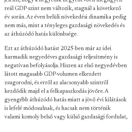
jelenti, hogy a negyedik negyedévben megfigyelt
reál GDP-szint nem változik, stagnál a következő
év során. Az éven belüli növekedési dinamika pedig
nem más, mint a tényleges gazdasági növekedés és
az áthúzódó hatás különbsége.
Ezt az áthúzódó hatást 2025-ben már az idei
harmadik negyedéves gazdasági teljesítmény is
negatívan befolyásolja. Hiszen az első negyedévben
látott magasabb GDP-volumen elkezdett
zsugorodni, és erről az alacsonyabb szintről
kezdődik majd el a felkapaszkodás jövőre. A
gyengébb áthúzódó hatás miatt a jövő évi kilátások
is lefelé módosulnak, és hacsak nem történik
valami komoly belső vagy külső gazdasági fordulat,