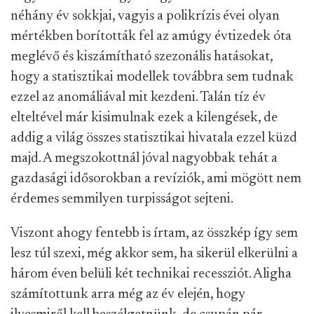
néhány év sokkjai, vagyis a polikrízis évei olyan
mértékben borították fel az amúgy évtizedek óta
meglévő és kiszámítható szezonális hatásokat,
hogy a statisztikai modellek továbbra sem tudnak
ezzel az anomáliával mit kezdeni. Talán tíz év
elteltével már kisimulnak ezek a kilengések, de
addig a világ összes statisztikai hivatala ezzel küzd
majd. A megszokottnál jóval nagyobbak tehát a
gazdasági idősorokban a revíziók, ami mögött nem
érdemes semmilyen turpisságot sejteni.
Viszont ahogy fentebb is írtam, az összkép így sem
lesz túl szexi, még akkor sem, ha sikerül elkerülni a
három éven belüli két technikai recessziót. Aligha
számítottunk arra még az év elején, hogy