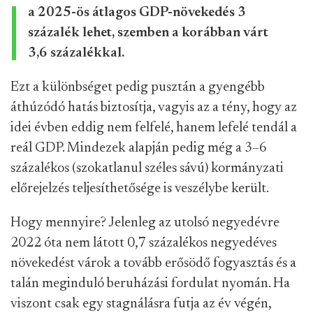
a 2025-ös átlagos GDP-növekedés 3
százalék lehet, szemben a korábban várt
3,6 százalékkal.
Ezt a különbséget pedig pusztán a gyengébb
áthúzódó hatás biztosítja, vagyis az a tény, hogy az
idei évben eddig nem felfelé, hanem lefelé tendál a
reál GDP. Mindezek alapján pedig még a 3–6
százalékos (szokatlanul széles sávú) kormányzati
előrejelzés teljesíthetősége is veszélybe került.
Hogy mennyire? Jelenleg az utolsó negyedévre
2022 óta nem látott 0,7 százalékos negyedéves
növekedést várok a tovább erősödő fogyasztás és a
talán meginduló beruházási fordulat nyomán. Ha
viszont csak egy stagnálásra futja az év végén,