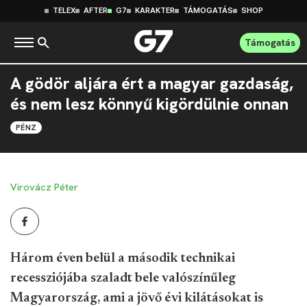
TELEX
AFTER
G7
KARAKTER
TÁMOGATÁS
SHOP
Támogatás
A gödör aljára ért a magyar gazdaság,
és nem lesz könnyű kigördülnie onnan
PÉNZ
Virovácz Péter
Három éven belül a második technikai
recessziójába szaladt bele valószínűleg
Magyarország, ami a jövő évi kilátásokat is