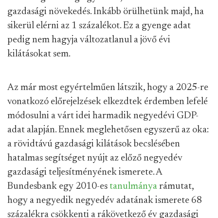
gazdasági növekedés. Inkább örülhetünk majd, ha
sikerül elérni az 1 százalékot. Ez a gyenge adat
pedig nem hagyja változatlanul a jövő évi
kilátásokat sem.
Az már most egyértelműen látszik, hogy a 2025-re
vonatkozó előrejelzések elkezdtek érdemben lefelé
módosulni a várt idei harmadik negyedévi GDP-
adat alapján. Ennek meglehetősen egyszerű az oka:
a rövidtávú gazdasági kilátások becslésében
hatalmas segítséget nyújt az előző negyedév
gazdasági teljesítményének ismerete. A
Bundesbank egy 2010-es
tanulmánya
rámutat,
hogy a negyedik negyedév adatának ismerete 68
százalékra csökkenti a rákövetkező év gazdasági