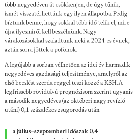
több negyedéven át csökkenjen, de úgy tűnik,
ismét visszatérhettünk egy ilyen állapotba. Pedig
bíztunk benne, hogy sokkal több idő telik el, mire
újra ilyesmiről kell beszélnünk. Nagy
várakozásokkal szaladtunk neki a 2024-es évnek,
aztán sorra jöttek a pofonok.
A legújabb a sorban vélhetően az idei év harmadik
negyedéves gazdasági teljesítménye, amelyről az
első becslést szerda reggel teszi közzé a KSH. A
legfrissebb rövidtávú prognózisom szerint ugyanis
a második negyedéves (az októberi nagy revízió
utáni) 0,1 százalékos zsugorodás után
a július–szeptemberi időszak 0,4