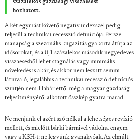
százalékos gazdasági visszaesést
hozhatott.
A két egymást követő negatív indexszel pedig
teljesül a technikai recesszió definíciója. Persze
manapság a szezonális kiigazítás gyakorta átírja az
idősorokat, és a 0,1 százalékos második negyedéves
visszaesésből lehet stagnálás vagy minimális
növekedés is akár, és akkor nem lesz itt semmi
látnivaló, legalábbis a technikai recesszió definíciós
szintjén nem. Habár ettől még a magyar gazdaság
teljesítményéről alkotott összkép gyatra marad.
Ne menjünk el azért szó nélkül a lehetséges revízió
mellett, és mielőtt bárki bármivel vádolna engem
vagy a KSH-t: ne legyünk gyanakvóak. Az elmúlt