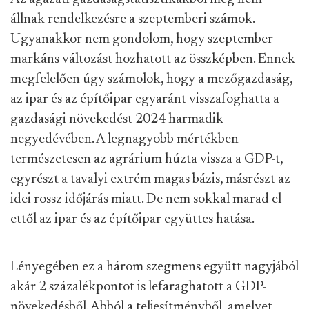
állnak rendelkezésre a szeptemberi számok.
Ugyanakkor nem gondolom, hogy szeptember
markáns változást hozhatott az összképben. Ennek
megfelelően úgy számolok, hogy a mezőgazdaság,
az ipar és az építőipar egyaránt visszafoghatta a
gazdasági növekedést 2024 harmadik
negyedévében. A legnagyobb mértékben
természetesen az agrárium húzta vissza a GDP-t,
egyrészt a tavalyi extrém magas bázis, másrészt az
idei rossz időjárás miatt. De nem sokkal marad el
ettől az ipar és az építőipar együttes hatása.
Lényegében ez a három szegmens együtt nagyjából
akár 2 százalékpontot is lefaraghatott a GDP-
növekedésből. Abból a teljesítményből, amelyet