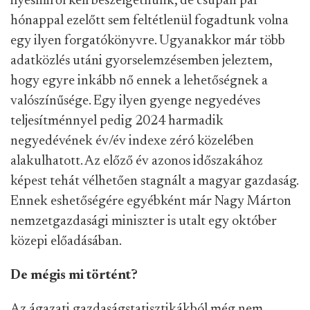
ilyesmiről kell beszélgetnünk, de csupán pár
hónappal ezelőtt sem feltétlenül fogadtunk volna
egy ilyen forgatókönyvre. Ugyanakkor már több
adatközlés utáni gyorselemzésemben jeleztem,
hogy egyre inkább nő ennek a lehetőségnek a
valószínűsége. Egy ilyen gyenge negyedéves
teljesítménnyel pedig 2024 harmadik
negyedévének év/év indexe zéró közelében
alakulhatott. Az előző év azonos időszakához
képest tehát vélhetően stagnált a magyar gazdaság.
Ennek eshetőségére egyébként már Nagy Márton
nemzetgazdasági miniszter is utalt egy október
közepi előadásában.
De mégis mi történt?
Az ágazati gazdaságstatisztikákból még nem