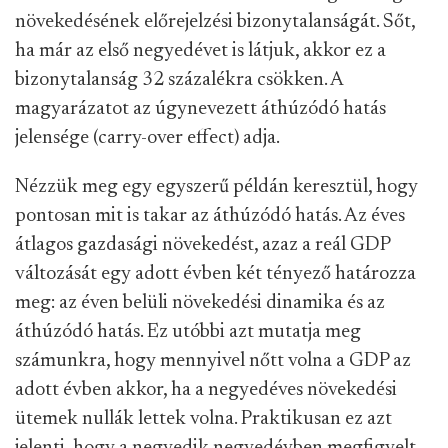
növekedésének előrejelzési bizonytalanságát. Sőt,
ha már az első negyedévet is látjuk, akkor ez a
bizonytalanság 32 százalékra csökken. A
magyarázatot az úgynevezett áthúzódó hatás
jelensége (carry-over effect) adja.
Nézzük meg egy egyszerű példán keresztül, hogy
pontosan mit is takar az áthúzódó hatás. Az éves
átlagos gazdasági növekedést, azaz a reál GDP
változását egy adott évben két tényező határozza
meg: az éven belüli növekedési dinamika és az
áthúzódó hatás. Ez utóbbi azt mutatja meg
számunkra, hogy mennyivel nőtt volna a GDP az
adott évben akkor, ha a negyedéves növekedési
ütemek nullák lettek volna. Praktikusan ez azt