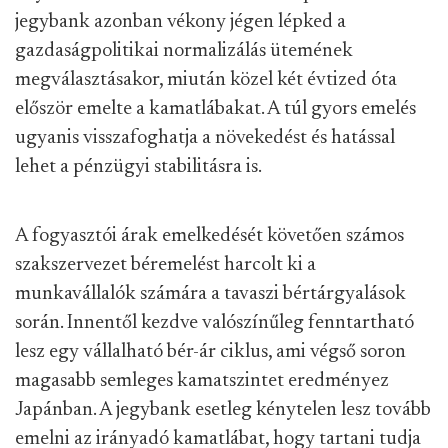
jegybank azonban vékony jégen lépked a
gazdaságpolitikai normalizálás ütemének
megválasztásakor, miután közel két évtized óta
először emelte a kamatlábakat. A túl gyors emelés
ugyanis visszafoghatja a növekedést és hatással
lehet a pénzügyi stabilitásra is.
A fogyasztói árak emelkedését követően számos
szakszervezet béremelést harcolt ki a
munkavállalók számára a tavaszi bértárgyalások
során. Innentől kezdve valószínűleg fenntartható
lesz egy vállalható bér-ár ciklus, ami végső soron
magasabb semleges kamatszintet eredményez
Japánban. A jegybank esetleg kénytelen lesz tovább
emelni az irányadó kamatlábat, hogy tartani tudja