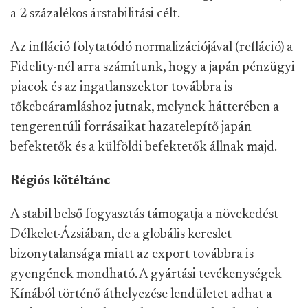
a 2 százalékos árstabilitási célt.
Az infláció folytatódó normalizációjával (refláció) a
Fidelity-nél arra számítunk, hogy a japán pénzügyi
piacok és az ingatlanszektor továbbra is
tőkebeáramláshoz jutnak, melynek hátterében a
tengerentúli forrásaikat hazatelepítő japán
befektetők és a külföldi befektetők állnak majd.
Régiós kötéltánc
A stabil belső fogyasztás támogatja a növekedést
Délkelet-Ázsiában, de a globális kereslet
bizonytalansága miatt az export továbbra is
gyengének mondható. A gyártási tevékenységek
Kínából történő áthelyezése lendületet adhat a