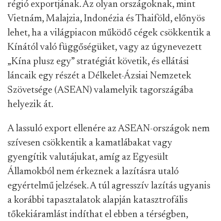
régió exportjának. Az olyan országoknak, mint
Vietnám, Malajzia, Indonézia és Thaiföld, előnyös
lehet, ha a világpiacon működő cégek csökkentik a
Kínától való függőségüket, vagy az úgynevezett
„Kína plusz egy” stratégiát követik, és ellátási
láncaik egy részét a Délkelet-Ázsiai Nemzetek
Szövetsége (ASEAN) valamelyik tagországába
helyezik át.
A lassuló export ellenére az ASEAN-országok nem
szívesen csökkentik a kamatlábakat vagy
gyengítik valutájukat, amíg az Egyesült
Államokból nem érkeznek a lazításra utaló
egyértelmű jelzések. A túl agresszív lazítás ugyanis
a korábbi tapasztalatok alapján katasztrofális
tőkekiáramlást indíthat el ebben a térségben,