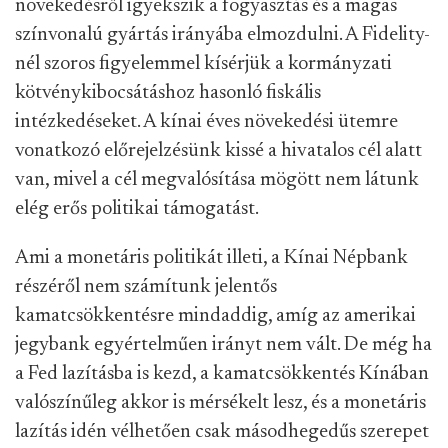
növekedésről igyekszik a fogyasztás és a magas
színvonalú gyártás irányába elmozdulni. A Fidelity-
nél szoros figyelemmel kísérjük a kormányzati
kötvénykibocsátáshoz hasonló fiskális
intézkedéseket. A kínai éves növekedési ütemre
vonatkozó előrejelzésünk kissé a hivatalos cél alatt
van, mivel a cél megvalósítása mögött nem látunk
elég erős politikai támogatást.
Ami a monetáris politikát illeti, a Kínai Népbank
részéről nem számítunk jelentős
kamatcsökkentésre mindaddig, amíg az amerikai
jegybank egyértelműen irányt nem vált. De még ha
a Fed lazításba is kezd, a kamatcsökkentés Kínában
valószínűleg akkor is mérsékelt lesz, és a monetáris
lazítás idén vélhetően csak másodhegedűs szerepet