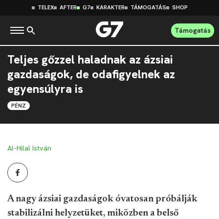
TELEX
AFTER
G7
KARAKTER
TÁMOGATÁS
SHOP
Támogatás
Teljes gőzzel haladnak az ázsiai
gazdaságok, de odafigyelnek az
egyensúlyra is
PÉNZ
Al-Hilal István
A nagy ázsiai gazdaságok óvatosan próbálják
stabilizálni helyzetüket, miközben a belső