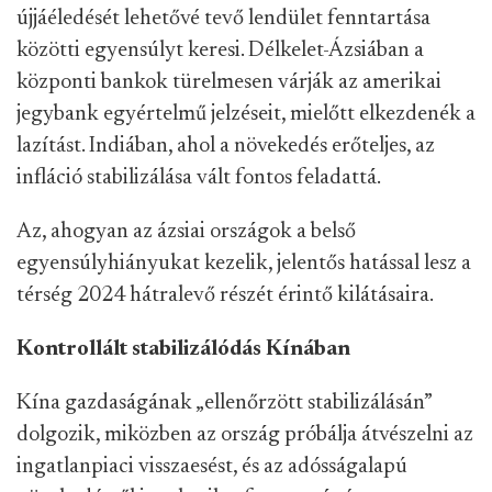
újjáéledését lehetővé tevő lendület fenntartása
közötti egyensúlyt keresi. Délkelet-Ázsiában a
központi bankok türelmesen várják az amerikai
jegybank egyértelmű jelzéseit, mielőtt elkezdenék a
lazítást. Indiában, ahol a növekedés erőteljes, az
infláció stabilizálása vált fontos feladattá.
Az, ahogyan az ázsiai országok a belső
egyensúlyhiányukat kezelik, jelentős hatással lesz a
térség 2024 hátralevő részét érintő kilátásaira.
Kontrollált stabilizálódás Kínában
Kína gazdaságának „ellenőrzött stabilizálásán”
dolgozik, miközben az ország próbálja átvészelni az
ingatlanpiaci visszaesést, és az adósságalapú