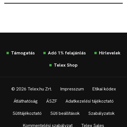
Támogatás
Adó 1% felajánlás
Hírlevelek
Telex Shop
© 2026 Telex.hu Zrt.
Impresszum
Etikai kódex
Átláthatóság
ÁSZF
Adatkezelési tájékoztató
Sütitájékoztató
Süti beállítások
Szabályzatok
Kommentelési szabályzat
Telex Sales