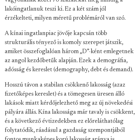
vagyonának közel 70 százalékát még mindig a
lakóingatlanuk teszi ki. Ez a két szám jól
érzékelteti, milyen méretű problémáról van szó.
A kínai ingatlanpiac jövője kapcsán több
strukturális tényező is komoly szerepet játszik,
amiket összefoglalóan három „D”-ként emlegetnek
az angol kezdőbetűk alapján. Ezek a demográfia,
adósság és kereslet (demography, debt és demand).
Hosszú távon a stabilan csökkenő lakosság (azaz
fizetőképes kereslet) és a tömegesen üresen álló
lakások miatt kérdőjelezhető meg az új növekedési
pályára állás. Kína lakossága már tavaly is csökkent,
és a következő évtizedekben ez előreláthatólag
folytatódik, ráadásul a gazdaság szempontjából
fontos munkaképes korú lakosság aránya is