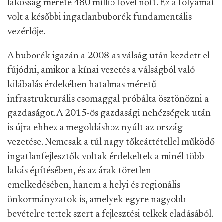
lakosság mérete 480 millió fővel nőtt. Ez a folyamat
volt a későbbi ingatlanbuborék fundamentális
vezérlője.
A buborék igazán a 2008-as válság után kezdett el
fújódni, amikor a kínai vezetés a válságból való
kilábalás érdekében hatalmas méretű
infrastrukturális csomaggal próbálta ösztönözni a
gazdaságot. A 2015-ös gazdasági nehézségek után
is újra ehhez a megoldáshoz nyúlt az ország
vezetése. Nemcsak a túl nagy tőkeáttétellel működő
ingatlanfejlesztők voltak érdekeltek a minél több
lakás építésében, és az árak töretlen
emelkedésében, hanem a helyi és regionális
önkormányzatok is, amelyek egyre nagyobb
bevételre tettek szert a fejlesztési telkek eladásából.