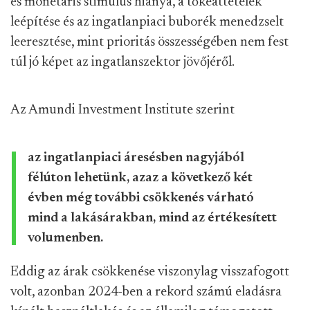
és monetáris stimulus hiánya, a tőkeáttételek
leépítése és az ingatlanpiaci buborék menedzselt
leeresztése, mint prioritás összességében nem fest
túl jó képet az ingatlanszektor jövőjéről.
Az Amundi Investment Institute szerint
az ingatlanpiaci áresésben nagyjából
félúton lehetünk, azaz a következő két
évben még további csökkenés várható
mind a lakásárakban, mind az értékesített
volumenben.
Eddig az árak csökkenése viszonylag visszafogott
volt, azonban 2024-ben a rekord számú eladásra