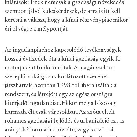
kilátások? Ezek nemcsak a gazdasági növekedés
szempontjából kulcskérdések, de arra is itt kell
keresni a választ, hogy a kínai részvénypiac mikor
éri el végre a mélypontját.
Az ingatlanpiachoz kapcsolódó tevékenységek
hosszú évtizedek óta a kínai gazdaság egyik fő
motorjaként funkcionáltak. A magánszektor
szereplői sokáig csak korlátozott szerepet
játszhattak, azonban 1998-tól liberalizálták a
rendszert, és létrejött egy az egész országra
kiterjedő ingatlanpiac. Ekkor még a lakosság
harmada élt csak városokban. Az azóta eltelt
rohamos gazdasági fejlődés és urbanizáció ezt az
arányt kétharmadra növelte, vagyis a városi