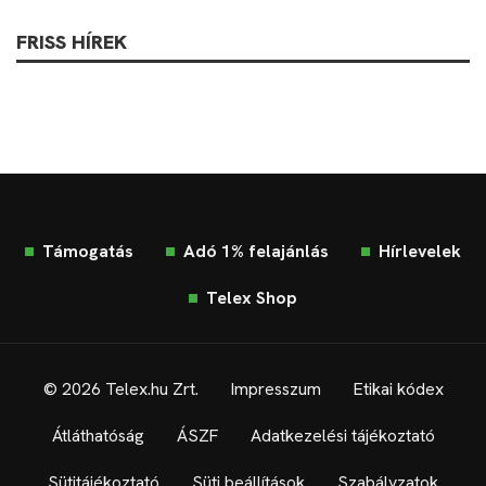
FRISS HÍREK
Támogatás
Adó 1% felajánlás
Hírlevelek
Telex Shop
© 2026 Telex.hu Zrt.
Impresszum
Etikai kódex
Átláthatóság
ÁSZF
Adatkezelési tájékoztató
Sütitájékoztató
Süti beállítások
Szabályzatok