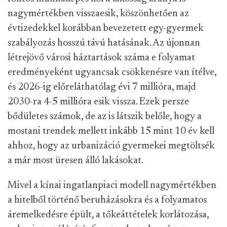
nagymértékben visszaesik, köszönhetően az
évtizedekkel korábban bevezetett egy-gyermek
szabályozás hosszú távú hatásának. Az újonnan
létrejövő városi háztartások száma e folyamat
eredményeként ugyancsak csökkenésre van ítélve,
és 2026-ig előreláthatólag évi 7 millióra, majd
2030-ra 4-5 millióra esik vissza. Ezek persze
bődületes számok, de az is látszik belőle, hogy a
mostani trendek mellett inkább 15 mint 10 év kell
ahhoz, hogy az urbanizáció gyermekei megtöltsék
a már most üresen álló lakásokat.
Mivel a kínai ingatlanpiaci modell nagymértékben
a hitelből történő beruházásokra és a folyamatos
áremelkedésre épült, a tőkeáttételek korlátozása,