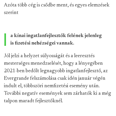
Azóta több cég is csődbe ment, és egyes elemzések
szerint
a kínai ingatlanfejlesztők felének jelenleg
is fizetési nehézségei vannak.
Jól jelzi a helyzet súlyosságát és a leeresztés
mesterséges menedzselését, hogy a lényegében
2021-ben bedőlt legnagyobb ingatlanfejlesztő, az
Evergrande felszámolása csak idén január végén
indult el, többszöri nemfizetési esemény után.
További negatív események sem zárhatók ki a még
talpon maradt fejlesztőknél.