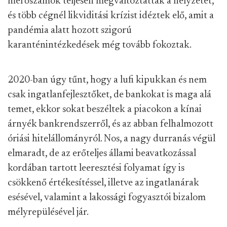
mérőszámok teljesen megváltoztatták a helyzetet,
és több cégnél likviditási krízist idéztek elő, amit a
pandémia alatt hozott szigorú
karanténintézkedések még tovább fokoztak.
2020-ban úgy tűnt, hogy a lufi kipukkan és nem
csak ingatlanfejlesztőket, de bankokat is maga alá
temet, ekkor sokat beszéltek a piacokon a kínai
árnyék bankrendszerről, és az abban felhalmozott
óriási hitelállományról. Nos, a nagy durranás végül
elmaradt, de az erőteljes állami beavatkozással
kordában tartott leeresztési folyamat így is
csökkenő értékesítéssel, illetve az ingatlanárak
esésével, valamint a lakossági fogyasztói bizalom
mélyrepülésével jár.