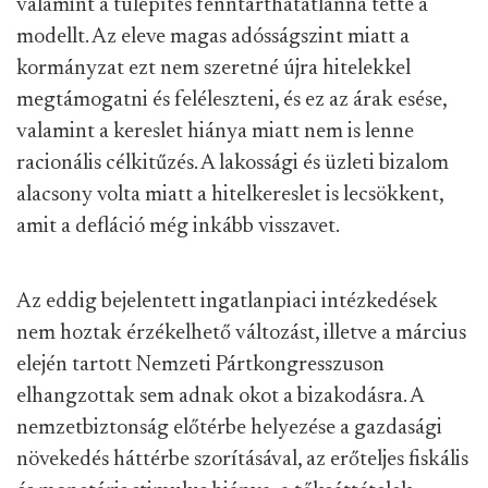
valamint a túlépítés fenntarthatatlanná tette a
modellt. Az eleve magas adósságszint miatt a
kormányzat ezt nem szeretné újra hitelekkel
megtámogatni és feléleszteni, és ez az árak esése,
valamint a kereslet hiánya miatt nem is lenne
racionális célkitűzés. A lakossági és üzleti bizalom
alacsony volta miatt a hitelkereslet is lecsökkent,
amit a defláció még inkább visszavet.
Az eddig bejelentett ingatlanpiaci intézkedések
nem hoztak érzékelhető változást, illetve a március
elején tartott Nemzeti Pártkongresszuson
elhangzottak sem adnak okot a bizakodásra. A
nemzetbiztonság előtérbe helyezése a gazdasági
növekedés háttérbe szorításával, az erőteljes fiskális