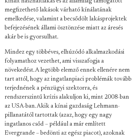
kínált használtlakás és az államilag támogatott
megfizethető lakások várható kínálatának
emelkedése, valamint a becsődölt lakásprojektek
befejezésének állami ösztönzése miatt az áresés
akár be is gyorsulhat.
Mindez egy többéves, elhúzódó alkalmazkodási
folyamathoz vezethet, ami visszafogja a
növekedést. A legtöbb elemző ennek ellenére nem
tart attól, hogy az ingatlanpiaci problémák tovább
terjednének a pénzügyi szektorra, és
rendszerszintű krízis alakuljon ki, mint 2008-ban
az USA-ban. Akik a kínai gazdaság Lehmann-
pillanatától tartottak (azaz, hogy egy nagy
ingatlanos csőd – például a már említett
Evergrande – bedönti az egész piacot), azoknak