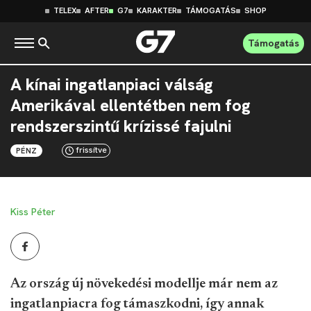
TELEX
AFTER
G7
KARAKTER
TÁMOGATÁS
SHOP
Támogatás
A kínai ingatlanpiaci válság
Amerikával ellentétben nem fog
rendszerszintű krízissé fajulni
frissítve
PÉNZ
Kiss Péter
Az ország új növekedési modellje már nem az
ingatlanpiacra fog támaszkodni, így annak