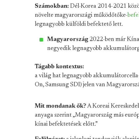
Számokban:
Dél-Korea 2014-2021 között
növelte magyarországi működőtőke-
befe
legnagyobb külföldi befektető lett.
Magyarország
2022-ben már Kína,
negyedik legnagyobb akkumulátor
Tágabb kontextus:
a világ hat legnagyobb akkumulátorcell
On, Samsung SDI) jelen van Magyarorszá
Mit mondanak ők?
A Koreai Kereskede
anyaga szerint „Magyarország más európai
kínai befektetések előtt.”