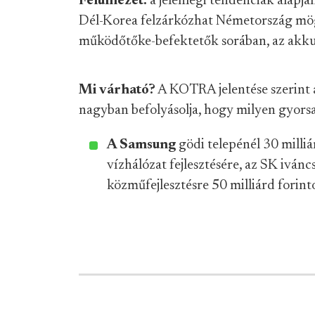
Felülnézet:
a jelenlegi tendenciák alapjá
Dél-Korea felzárkózhat Németország mö
működőtőke-befektetők sorában, az akk
Mi várható?
A KOTRA jelentése szerint a 
nagyban befolyásolja, hogy milyen gyorsan
A Samsung
gödi telepénél 30 milliár
vízhálózat fejlesztésére, az SK ivánc
közműfejlesztésre 50 milliárd forint