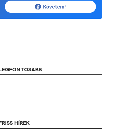
Követem!
LEGFONTOSABB
FRISS HÍREK