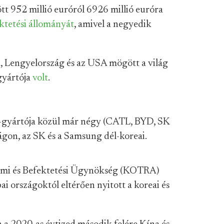
 952 millió euróról 6926 millió euróra
ktetési állományát
, amivel a negyedik
 Lengyelország és az USA mögött a világ
gyártója
volt
.
a-gyártója közül már négy (CATL, BYD, SK
gon, az SK és a Samsung dél-koreai.
lmi és Befektetési Ügynökség (KOTRA)
 országoktól eltérően nyitott a koreai és