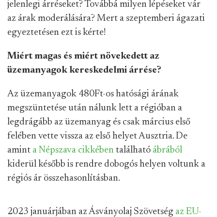
jelenlegi árréseket? Továbbá milyen lépéseket vár
az árak moderálására? Mert a szeptemberi ágazati
egyeztetésen ezt is kérte!
Miért magas és miért növekedett az
üzemanyagok kereskedelmi árrése?
Az üzemanyagok 480Ft-os hatósági árának
megszüntetése után nálunk lett a régióban a
legdrágább az üzemanyag és csak március első
felében vette vissza az első helyet Ausztria. De
amint
a Népszava cikkében
található
ábrából
kiderül később is rendre dobogós helyen voltunk a
régiós ár összehasonlításban.
2023 januárjában az Ásványolaj Szövetség
az EU-