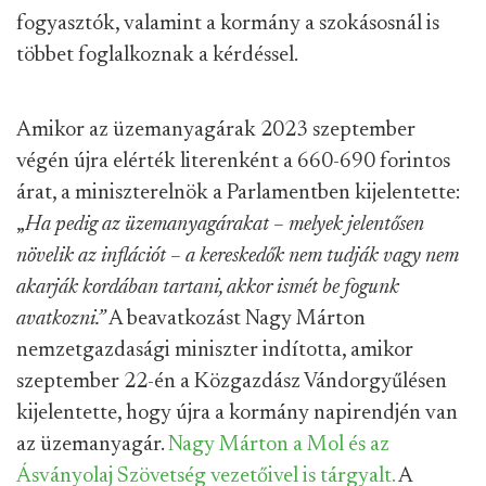
fogyasztók, valamint a kormány a szokásosnál is
többet foglalkoznak a kérdéssel.
Amikor az üzemanyagárak 2023 szeptember
végén újra elérték literenként a 660-690 forintos
árat, a miniszterelnök a Parlamentben kijelentette:
„
Ha pedig az üzemanyagárakat – melyek jelentősen
növelik az inflációt – a kereskedők nem tudják vagy nem
akarják kordában tartani, akkor ismét be fogunk
avatkozni.”
A beavatkozást Nagy Márton
nemzetgazdasági miniszter indította, amikor
szeptember 22-én a Közgazdász Vándorgyűlésen
kijelentette, hogy újra a kormány napirendjén van
az üzemanyagár.
Nagy Márton a Mol és az
Ásványolaj Szövetség vezetőivel is tárgyalt.
A