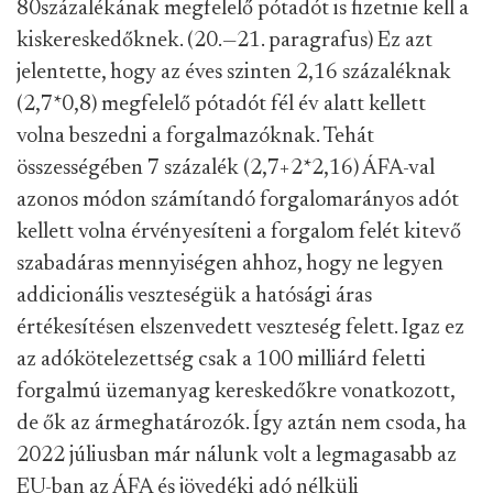
80százalékának megfelelő pótadót is fizetnie kell a
kiskereskedőknek. (20.—21. paragrafus) Ez azt
jelentette, hogy az éves szinten 2,16 százaléknak
(2,7*0,8) megfelelő pótadót fél év alatt kellett
volna beszedni a forgalmazóknak. Tehát
összességében 7 százalék (2,7+2*2,16) ÁFA-val
azonos módon számítandó forgalomarányos adót
kellett volna érvényesíteni a forgalom felét kitevő
szabadáras mennyiségen ahhoz, hogy ne legyen
addicionális veszteségük a hatósági áras
értékesítésen elszenvedett veszteség felett. Igaz ez
az adókötelezettség csak a 100 milliárd feletti
forgalmú üzemanyag kereskedőkre vonatkozott,
de ők az ármeghatározók. Így aztán nem csoda, ha
2022 júliusban már nálunk volt a legmagasabb az
EU-ban az ÁFA és jövedéki adó nélküli