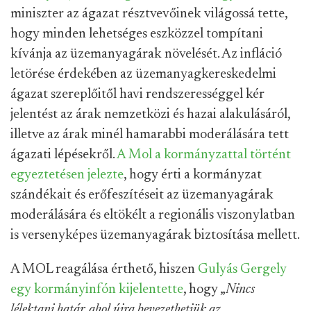
miniszter az ágazat résztvevőinek világossá tette,
hogy minden lehetséges eszközzel tompítani
kívánja az üzemanyagárak növelését. Az infláció
letörése érdekében az üzemanyagkereskedelmi
ágazat szereplőitől havi rendszerességgel kér
jelentést az árak nemzetközi és hazai alakulásáról,
illetve az árak minél hamarabbi moderálására tett
ágazati lépésekről.
A Mol a kormányzattal történt
egyeztetésen jelezte
, hogy érti a kormányzat
szándékait és erőfeszítéseit az üzemanyagárak
moderálására és eltökélt a regionális viszonylatban
is versenyképes üzemanyagárak biztosítása mellett.
A MOL reagálása érthető, hiszen
Gulyás Gergely
egy kormányinfón kijelentette
, hogy „
Nincs
lélektani határ, ahol újra bevezethetjük az