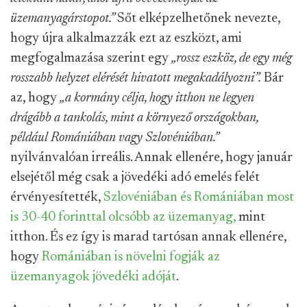
üzemanyagárstopot.”
Sőt elképzelhetőnek nevezte,
hogy újra alkalmazzák ezt az eszközt, ami
megfogalmazása szerint egy
„rossz eszköz, de egy még
rosszabb helyzet elérését hivatott megakadályozni”.
Bár
az, hogy
„a kormány célja, hogy itthon ne legyen
drágább a tankolás, mint a környező országokban,
például Romániában vagy Szlovéniában.”
nyilvánvalóan irreális. Annak ellenére, hogy január
elsejétől még csak a jövedéki adó emelés felét
érvényesítették,
Szlovéniában és Romániában most
is 30-40 forinttal olcsóbb az üzemanyag,
mint
itthon. És ez így is marad tartósan annak ellenére,
hogy
Romániában is növelni fogják az
üzemanyagok jövedéki adóját
.