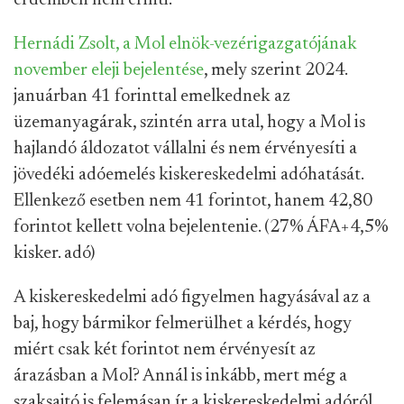
érdemben nem érinti.
Hernádi Zsolt, a Mol elnök-vezérigazgatójának
november eleji bejelentése
, mely szerint 2024.
januárban 41 forinttal emelkednek az
üzemanyagárak, szintén arra utal, hogy a Mol is
hajlandó áldozatot vállalni és nem érvényesíti a
jövedéki adóemelés kiskereskedelmi adóhatását.
Ellenkező esetben nem 41 forintot, hanem 42,80
forintot kellett volna bejelentenie. (27% ÁFA+4,5%
kisker. adó)
A kiskereskedelmi adó figyelmen hagyásával az a
baj, hogy bármikor felmerülhet a kérdés, hogy
miért csak két forintot nem érvényesít az
árazásban a Mol? Annál is inkább, mert még a
szaksajtó is felemásan ír a kiskereskedelmi adóról.