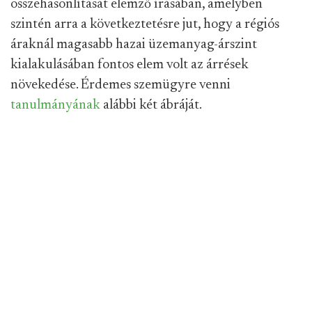
összehasonlítását elemző írásában, amelyben
szintén arra a következtetésre jut, hogy a régiós
áraknál magasabb hazai üzemanyag-árszint
kialakulásában fontos elem volt az árrések
növekedése. Érdemes szemügyre venni
tanulmányának
alábbi két ábráját.