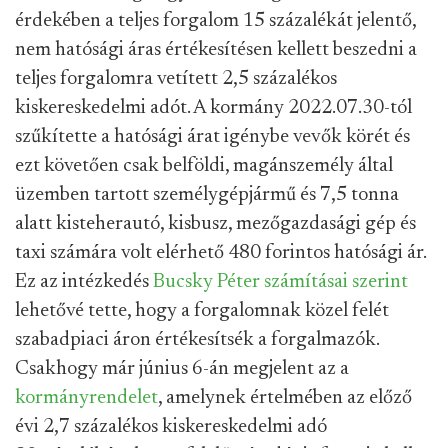
érdekében a teljes forgalom 15 százalékát jelentő,
nem hatósági áras értékesítésen kellett beszedni a
teljes forgalomra vetített 2,5 százalékos
kiskereskedelmi adót. A kormány 2022.07.30-tól
szűkítette a hatósági árat igénybe vevők körét és
ezt követően csak belföldi, magánszemély által
üzemben tartott személygépjármű és 7,5 tonna
alatt kisteherautó, kisbusz, mezőgazdasági gép és
taxi számára volt elérhető 480 forintos hatósági ár.
Ez az intézkedés
Bucsky Péter számításai szerint
lehetővé tette, hogy a forgalomnak közel felét
szabadpiaci áron értékesítsék a forgalmazók.
Csakhogy már június 6-án megjelent az a
kormányrendelet
, amelynek értelmében az előző
évi 2,7 százalékos kiskereskedelmi adó