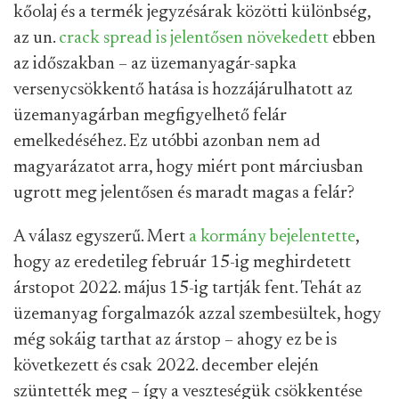
kőolaj és a termék jegyzésárak közötti különbség,
az un.
crack spread is jelentősen növekedett
ebben
az időszakban – az üzemanyagár-sapka
versenycsökkentő hatása is hozzájárulhatott az
üzemanyagárban megfigyelhető felár
emelkedéséhez. Ez utóbbi azonban nem ad
magyarázatot arra, hogy miért pont márciusban
ugrott meg jelentősen és maradt magas a felár?
A válasz egyszerű. Mert
a kormány bejelentette
,
hogy az eredetileg február 15-ig meghirdetett
árstopot 2022. május 15-ig tartják fent. Tehát az
üzemanyag forgalmazók azzal szembesültek, hogy
még sokáig tarthat az árstop – ahogy ez be is
következett és csak 2022. december elején
szüntették meg – így a veszteségük csökkentése