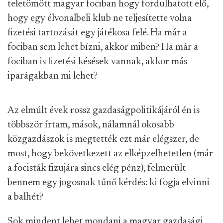
teletömött magyar fociban hogy fordulhatott elő,
hogy egy élvonalbeli klub ne teljesítette volna
fizetési tartozását egy játékosa felé. Ha már a
fociban sem lehet bízni, akkor miben? Ha már a
fociban is fizetési késések vannak, akkor más
iparágakban mi lehet?
Az elmúlt évek rossz gazdaságpolitikájáról én is
többször írtam, mások, nálamnál okosabb
közgazdászok is megtették ezt már elégszer, de
most, hogy bekövetkezett az elképzelhetetlen (már
a focisták fizujára sincs elég pénz), felmerült
bennem egy jogosnak tűnő kérdés: ki fogja elvinni
a balhét?
Sok mindent lehet mondani a magyar gazdasági