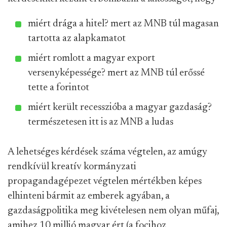
miért drága a hitel? mert az MNB túl magasan
tartotta az alapkamatot
miért romlott a magyar export
versenyképessége? mert az MNB túl erőssé
tette a forintot
miért került recesszióba a magyar gazdaság?
természetesen itt is az MNB a ludas
A lehetséges kérdések száma végtelen, az amúgy
rendkívül kreatív kormányzati
propagandagépezet végtelen mértékben képes
elhinteni bármit az emberek agyában, a
gazdaságpolitika meg kivételesen nem olyan műfaj,
amihez 10 millió magyar ért (a focihoz