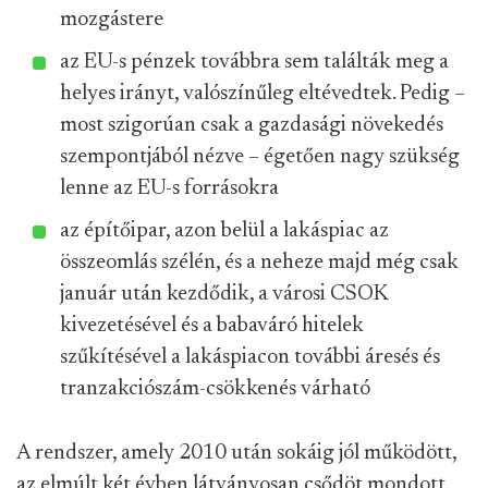
mozgástere
az EU-s pénzek továbbra sem találták meg a
helyes irányt, valószínűleg eltévedtek. Pedig –
most szigorúan csak a gazdasági növekedés
szempontjából nézve – égetően nagy szükség
lenne az EU-s forrásokra
az építőipar, azon belül a lakáspiac az
összeomlás szélén, és a neheze majd még csak
január után kezdődik, a városi CSOK
kivezetésével és a babaváró hitelek
szűkítésével a lakáspiacon további áresés és
tranzakciószám-csökkenés várható
A rendszer, amely 2010 után sokáig jól működött,
az elmúlt két évben látványosan csődöt mondott.