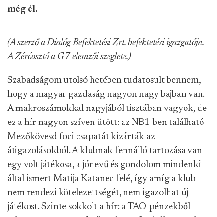
még él.
(A szerző a Dialóg Befektetési Zrt. befektetési igazgatója.
A Zéróosztó a G7 elemzői szeglete.)
Szabadságom utolsó hetében tudatosult bennem,
hogy a magyar gazdaság nagyon nagy bajban van.
A makroszámokkal nagyjából tisztában vagyok, de
ez a hír nagyon szíven ütött: az NB1-ben található
Mezőkövesd foci csapatát kizárták az
átigazolásokból. A klubnak fennálló tartozása van
egy volt játékosa, a jónevű és gondolom mindenki
által ismert Matija Katanec felé, így amíg a klub
nem rendezi kötelezettségét, nem igazolhat új
játékost. Szinte sokkolt a hír: a TAO-pénzekből