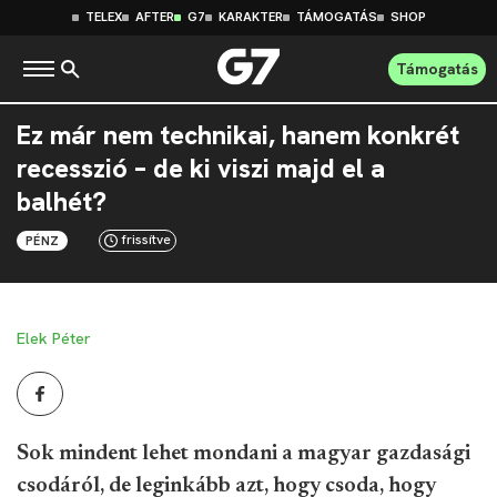
TELEX
AFTER
G7
KARAKTER
TÁMOGATÁS
SHOP
Támogatás
Ez már nem technikai, hanem konkrét
recesszió – de ki viszi majd el a
balhét?
frissítve
PÉNZ
Elek Péter
Sok mindent lehet mondani a magyar gazdasági
csodáról, de leginkább azt, hogy csoda, hogy