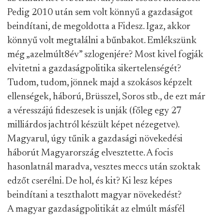
Pedig 2010 után sem volt könnyű a gazdaságot
beindítani, de megoldotta a Fidesz. Igaz, akkor
könnyű volt megtalálni a bűnbakot. Emlékszünk
még „azelmúlt8év” szlogenjére? Most kivel fogják
elvitetni a gazdaságpolitika sikertelenségét?
Tudom, tudom, jönnek majd a szokásos képzelt
ellenségek, háború, Brüsszel, Soros stb., de ezt már
a véresszájú fideszesek is unják (főleg egy 27
milliárdos jachtról készült képet nézegetve).
Magyarul, úgy tűnik a gazdasági növekedési
háborút Magyarország elvesztette. A focis
hasonlatnál maradva, vesztes meccs után szoktak
edzőt cserélni. De hol, és kit? Ki lesz képes
beindítani a teszthalott magyar növekedést?
A magyar gazdaságpolitikát az elmúlt másfél