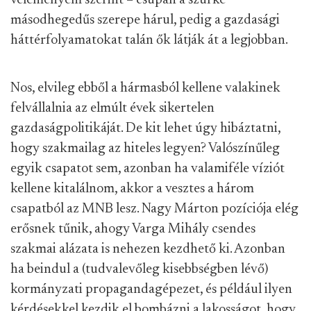
véleményem szerint – csupán a szürke
másodhegedűs szerepe hárul, pedig a gazdasági
háttérfolyamatokat talán ők látják át a legjobban.
Nos, elvileg ebből a hármasból kellene valakinek
felvállalnia az elmúlt évek sikertelen
gazdaságpolitikáját. De kit lehet úgy hibáztatni,
hogy szakmailag az hiteles legyen? Valószínűleg
egyik csapatot sem, azonban ha valamiféle víziót
kellene kitalálnom, akkor a vesztes a három
csapatból az MNB lesz. Nagy Márton pozíciója elég
erősnek tűnik, ahogy Varga Mihály csendes
szakmai alázata is nehezen kezdhető ki. Azonban
ha beindul a (tudvalevőleg kisebbségben lévő)
kormányzati propagandagépezet, és például ilyen
kérdésekkel kezdik el bombázni a lakosságot, hogy