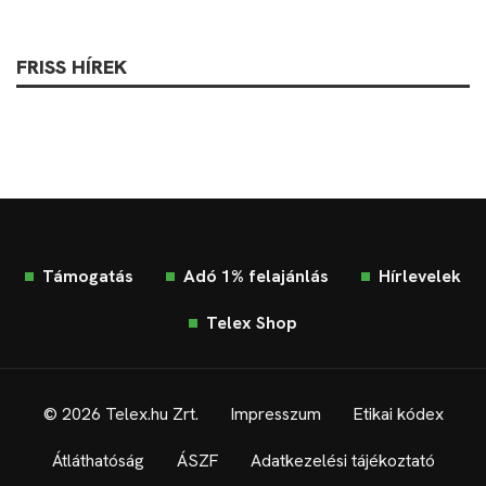
FRISS HÍREK
Támogatás
Adó 1% felajánlás
Hírlevelek
Telex Shop
© 2026 Telex.hu Zrt.
Impresszum
Etikai kódex
Átláthatóság
ÁSZF
Adatkezelési tájékoztató