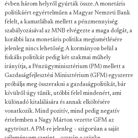
évben három helyről gyúrták össze. A monetáris
politikáért egyértelműen a Magyar Nemzeti Bank
felelt, a kamatlábak mellett a pénzmennyiség
szabályozásával az MNB elvégezte a maga dolgát, a
korábbi laza monetáris politika megismétlésére
jelenleg nincs lehetőség. A kormányon belül a
fiskális politikát pedig két szakmai műhely
irányítja, a Pénzügyminisztérium (PM) mellett a
Gazdaságfejlesztési Minisztérium (GFM) egyszerre
próbálja meg összerakni a gazdaságpolitikát, bár
kívülről úgy tűnik, utóbbi felel mindenért, ami
különadó kitalálására és annak elköltésére
vonatkozik. Mind pozitív, mind pedig negatív
értelemben a Nagy Márton vezette GFM az
agytröszt. A PM-re jelenleg – szigorúan a saját