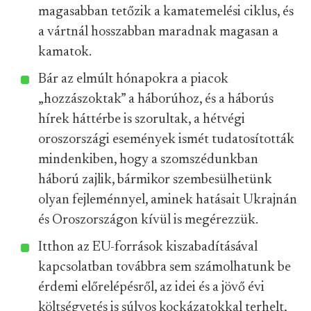
magasabban tetőzik a kamatemelési ciklus, és
a vártnál hosszabban maradnak magasan a
kamatok.
Bár az elmúlt hónapokra a piacok
„hozzászoktak” a háborúhoz, és a háborús
hírek háttérbe is szorultak, a hétvégi
oroszországi események ismét tudatosították
mindenkiben, hogy a szomszédunkban
háború zajlik, bármikor szembesülhetünk
olyan fejleménnyel, aminek hatásait Ukrajnán
és Oroszországon kívül is megérezzük.
Itthon az EU-források kiszabadításával
kapcsolatban továbbra sem számolhatunk be
érdemi előrelépésről, az idei és a jövő évi
költségvetés is súlyos kockázatokkal terhelt,