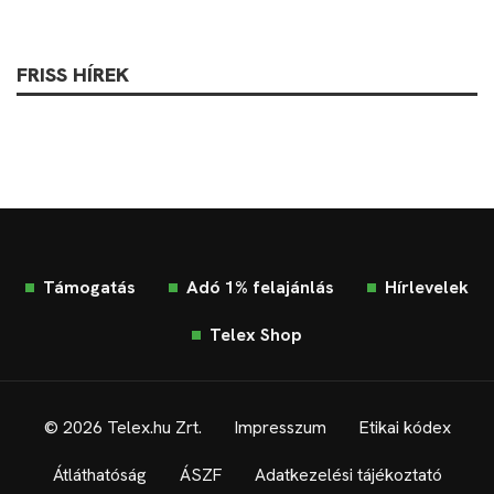
FRISS HÍREK
Támogatás
Adó 1% felajánlás
Hírlevelek
Telex Shop
© 2026 Telex.hu Zrt.
Impresszum
Etikai kódex
Átláthatóság
ÁSZF
Adatkezelési tájékoztató