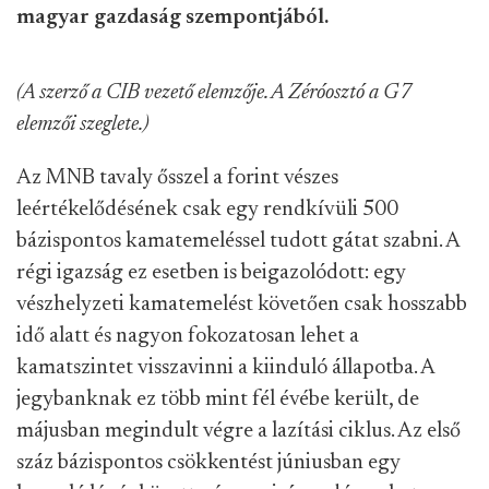
magyar gazdaság szempontjából.
(A szerző a CIB vezető elemzője. A Zéróosztó a G7
elemzői szeglete.)
Az MNB tavaly ősszel a forint vészes
leértékelődésének csak egy rendkívüli 500
bázispontos kamatemeléssel tudott gátat szabni. A
régi igazság ez esetben is beigazolódott: egy
vészhelyzeti kamatemelést követően csak hosszabb
idő alatt és nagyon fokozatosan lehet a
kamatszintet visszavinni a kiinduló állapotba. A
jegybanknak ez több mint fél évébe került, de
májusban megindult végre a lazítási ciklus. Az első
száz bázispontos csökkentést júniusban egy