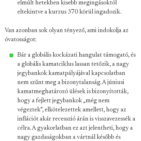
elmúlt hetekben kisebb megingásoktól
eltekintve a kurzus 370 körül ingadozik.
Van azonban sok olyan tényező, ami indokolja az
óvatosságot:
Bár a globális kockázati hangulat támogató, és
a globális kamatciklus lassan tetőzik, a nagy
jegybankok kamatpályájával kapcsolatban
nem szűnt meg a bizonytalanság. A júniusi
kamatmeghatározó ülések is bizonyították,
hogy a fejlett jegybankok „még nem
végeztek”, elkötelezettek amellett, hogy az
inflációt akár recesszió árán is visszavezessék a
célra. A gyakorlatban ez azt jelentheti, hogy a
nagy gazdaságokban a vártnál később és