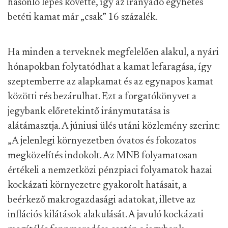
hasonló lépés követte, így az irányadó egyhetes
betéti kamat már „csak” 16 százalék.
Ha minden a terveknek megfelelően alakul, a nyári
hónapokban folytatódhat a kamat lefaragása, így
szeptemberre az alapkamat és az egynapos kamat
közötti rés bezárulhat. Ezt a forgatókönyvet a
jegybank előretekintő iránymutatása is
alátámasztja. A júniusi ülés utáni közlemény szerint:
„A jelenlegi környezetben óvatos és fokozatos
megközelítés indokolt. Az MNB folyamatosan
értékeli a nemzetközi pénzpiaci folyamatok hazai
kockázati környezetre gyakorolt hatásait, a
beérkező makrogazdasági adatokat, illetve az
inflációs kilátások alakulását. A javuló kockázati