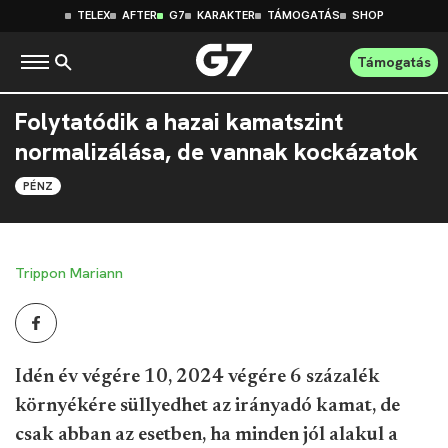
TELEX
AFTER
G7
KARAKTER
TÁMOGATÁS
SHOP
Támogatás
Folytatódik a hazai kamatszint
normalizálása, de vannak kockázatok
PÉNZ
Trippon Mariann
Idén év végére 10, 2024 végére 6 százalék
környékére süllyedhet az irányadó kamat, de
csak abban az esetben, ha minden jól alakul a