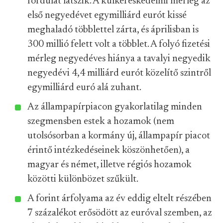
fordulat látszik. A külkereskedelmi mérleg az
első negyedévet egymilliárd eurót kissé
meghaladó többlettel zárta, és áprilisban is
300 millió felett volt a többlet. A folyó fizetési
mérleg negyedéves hiánya a tavalyi negyedik
negyedévi 4,4 milliárd eurót közelítő szintről
egymilliárd euró alá zuhant.
Az állampapírpiacon gyakorlatilag minden
szegmensben estek a hozamok (nem
utolsósorban a kormány új, állampapír piacot
érintő intézkedéseinek köszönhetően), a
magyar és német, illetve régiós hozamok
közötti különbözet szűkült.
A forint árfolyama az év eddig eltelt részében
7 százalékot erősödött az euróval szemben, az