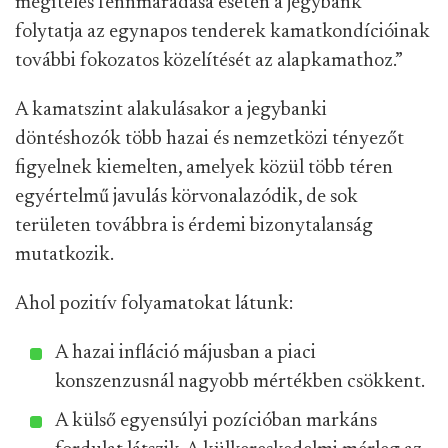
megítélés fennmaradása esetén a jegybank
folytatja az egynapos tenderek kamatkondícióinak
további fokozatos közelítését az alapkamathoz.”
A kamatszint alakulásakor a jegybanki
döntéshozók több hazai és nemzetközi tényezőt
figyelnek kiemelten, amelyek közül több téren
egyértelmű javulás körvonalazódik, de sok
területen továbbra is érdemi bizonytalanság
mutatkozik.
Ahol pozitív folyamatokat látunk:
A hazai infláció májusban a piaci
konszenzusnál nagyobb mértékben csökkent.
A külső egyensúlyi pozícióban markáns