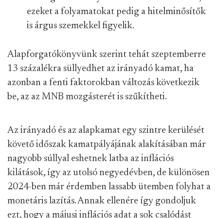
ezeket a folyamatokat pedig a hitelminősítők
is árgus szemekkel figyelik.
Alapforgatókönyvünk szerint tehát szeptemberre
13 százalékra süllyedhet az irányadó kamat, ha
azonban a fenti faktorokban változás következik
be, az az MNB mozgásterét is szűkítheti.
Az irányadó és az alapkamat egy szintre kerülését
követő időszak kamatpályájának alakításában már
nagyobb súllyal eshetnek latba az inflációs
kilátások, így az utolsó negyedévben, de különösen
2024-ben már érdemben lassabb ütemben folyhat a
monetáris lazítás. Annak ellenére így gondoljuk
ezt, hogy a májusi inflációs adat a sok csalódást