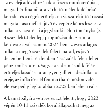
az év eleji adóváltozások, a feszes munkaerőpiac, a
magas bérdinamika, a várhatóan élénkülő belső
kereslet és a cégek erőteljesen visszatekintő árazási
magatartása mellett jövő év végére képes lesz-e az
infláció visszatérni a jegybanki céltartományba (2-
4 százalék). Jelenlegi prognózisunk szerint a
kérdésre a válasz nem: 2024-ben az éves átlagos
infláció még 5 százalék felett marad, és jövő
decemberben is érdemben 4 százalék felett lehet a
pénzromlási ütem. Vagyis az idei második félév
erőteljes lassulása után gyengülhet a dezinfláció
ereje, az inflációs cél fenntartható módon való
elérése pedig legkorábban 2025-ben lehet reális.
A kamatpályára vetítve ez azt jelenti, hogy 2023
végén 10-11 százalék körül állapodhat meg az