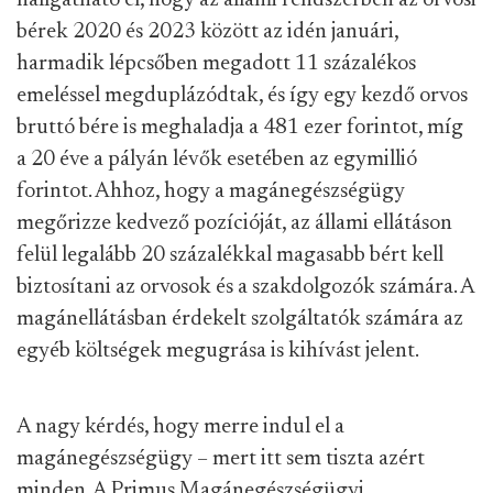
hallgatható el, hogy az állami rendszerben az orvosi
bérek 2020 és 2023 között az idén januári,
harmadik lépcsőben megadott 11 százalékos
emeléssel megduplázódtak, és így egy kezdő orvos
bruttó bére is meghaladja a 481 ezer forintot, míg
a 20 éve a pályán lévők esetében az egymillió
forintot. Ahhoz, hogy a magánegészségügy
megőrizze kedvező pozícióját, az állami ellátáson
felül legalább 20 százalékkal magasabb bért kell
biztosítani az orvosok és a szakdolgozók számára. A
magánellátásban érdekelt szolgáltatók számára az
egyéb költségek megugrása is kihívást jelent.
A nagy kérdés, hogy merre indul el a
magánegészségügy – mert itt sem tiszta azért
minden. A Primus Magánegészségügyi