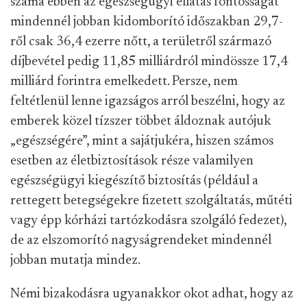
száma ebben az egészségügyi ellátás fontosságát
mindennél jobban kidomborító időszakban 29,7-
ről csak 36,4 ezerre nőtt, a területről származó
díjbevétel pedig 11,85 milliárdról mindössze 17,4
milliárd forintra emelkedett. Persze, nem
feltétlenül lenne igazságos arról beszélni, hogy az
emberek közel tízszer többet áldoznak autójuk
„egészségére”, mint a sajátjukéra, hiszen számos
esetben az életbiztosítások része valamilyen
egészségügyi kiegészítő biztosítás (például a
rettegett betegségekre fizetett szolgáltatás, műtéti
vagy épp kórházi tartózkodásra szolgáló fedezet),
de az elszomorító nagyságrendeket mindennél
jobban mutatja mindez.
Némi bizakodásra ugyanakkor okot adhat, hogy az