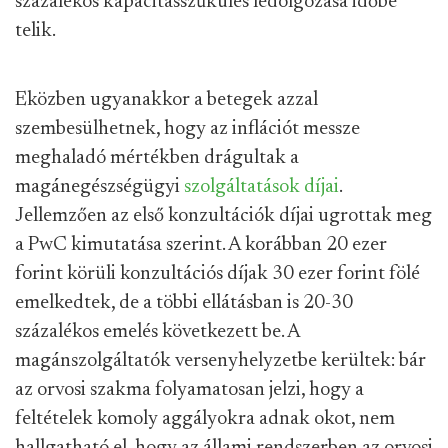
százalékos kapacitásszűkülés ledolgozása időbe
telik.
Eközben ugyanakkor a betegek azzal
szembesülhetnek, hogy az inflációt messze
meghaladó mértékben drágultak a
magánegészségügyi
szolgáltatások díjai
.
Jellemzően az első konzultációk díjai ugrottak meg
a PwC kimutatása szerint. A korábban 20 ezer
forint körüli konzultációs díjak 30 ezer forint fölé
emelkedtek, de a többi ellátásban is 20-30
százalékos emelés következett be. A
magánszolgáltatók versenyhelyzetbe kerültek: bár
az orvosi szakma folyamatosan jelzi, hogy a
feltételek komoly aggályokra adnak okot, nem