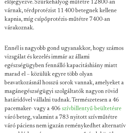
előjegyezve. Szürkehályog-műtétre 12 800-an
várnak, térdprotézist 11 400 betegnek kellene
kapnia, míg csípőprotézis-műtétre 7400-an
várakoznak.
Ennél is nagyobb gond ugyanakkor, hogy számos
vizsgálat és kezelés immár az állami
egészségügyben fennálló kapacitáshiány miatt
marad el – közülük egyre több olyan
beavatkozásnál hosszú sorok vannak, amelyeket a
magánegészségügyi szolgáltatók nagyon rövid
határidővel vállalni tudnak. Természetesen a 46
pacemaker- vagy a 406
szívbillentyű-beültetésre
váró beteg, valamint a 783 nyitott szívműtétre
váró páciens nem igazán reménykedhet alternatív