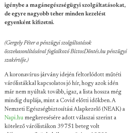
igénybe a magánegészségügyi szolgáltatásokat,
de egyre nagyobb teher minden kezelést
egyenként kifizetni.
(Gergely Péter a pénzügyi szolgáltatások
összehasonlításával foglalkozó BiztosDöntés.hu pénzügyi
szakértője.)
A koronavírus-járvány idején feltorlódott műtéti
várólistákkal kapcsolatos jó hír, hogy azok idén
már nem nyúltak tovább, igaz, a lista hossza még
mindig duplája, mint a Covid előtti időkben. A
Nemzeti Egészségbiztosítási Alapkezelő (NEAK) a
Napi.hu
megkeresésére adott válaszai szerint a
kötelező várólistákon 39 751 beteg volt