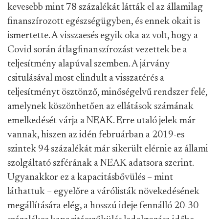
kevesebb mint 78 százalékát látták el az államilag
finanszírozott egészségügyben, és ennek okait is
ismertette. A visszaesés egyik oka az volt, hogy a
Covid során átlagfinanszírozást vezettek be a
teljesítmény alapúval szemben. A járvány
csitulásával most elindult a visszatérés a
teljesítményt ösztönző, minőségelvű rendszer felé,
amelynek köszönhetően az ellátások számának
emelkedését várja a NEAK. Erre utaló jelek már
vannak, hiszen az idén februárban a 2019-es
szintek 94 százalékát már sikerült elérnie az állami
szolgáltató szférának a NEAK adatsora szerint.
Ugyanakkor ez a kapacitásbővülés – mint
láthattuk – egyelőre a várólisták növekedésének
megállítására elég, a hosszú ideje fennálló 20-30