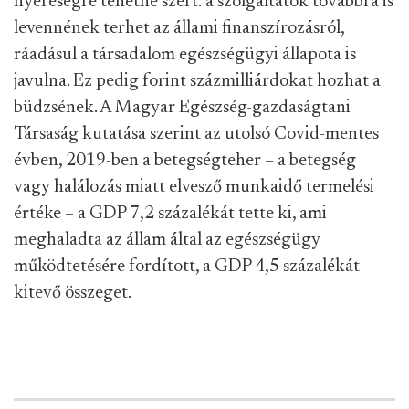
nyereségre tehetne szert: a szolgáltatók továbbra is
levennének terhet az állami finanszírozásról,
ráadásul a társadalom egészségügyi állapota is
javulna. Ez pedig forint százmilliárdokat hozhat a
büdzsének. A Magyar Egészség-gazdaságtani
Társaság kutatása szerint az utolsó Covid-mentes
évben, 2019-ben a betegségteher – a betegség
vagy halálozás miatt elvesző munkaidő termelési
értéke – a GDP 7,2 százalékát tette ki, ami
meghaladta az állam által az egészségügy
működtetésére fordított, a GDP 4,5 százalékát
kitevő összeget.