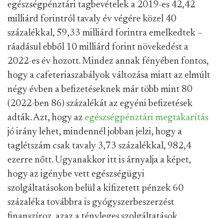
egészségpénztári tagbevételek a 2019-es 42,42
milliárd forintról tavaly év végére közel 40
százalékkal, 59,33 milliárd forintra emelkedtek –
ráadásul ebből 10 milliárd forint növekedést a
2022-es év hozott. Mindez annak fényében fontos,
hogy a cafeteriaszabályok változása miatt az elmúlt
négy évben a befizetéseknek már több mint 80
(2022-ben 86) százalékát az egyéni befizetések
adták. Azt, hogy az
egészségpénztári megtakarítás
jó irány lehet, mindennél jobban jelzi, hogy a
taglétszám csak tavaly 3,73 százalékkal, 982,4
ezerre nőtt. Ugyanakkor itt is árnyalja a képet,
hogy az igénybe vett egészségügyi
szolgáltatásokon belül a kifizetett pénzek 60
százaléka továbbra is gyógyszerbeszerzést
finanszíroz, azaz a tényleges szolgáltatások