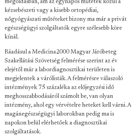
megoldásban, ám az egynapos műtétek közül a
kézsebészeti vagy a kisebb ortopédiai,
nőgyógyászati műtéteket bizony ma már a privát
egészségügyi szolgáltatók egyre szélesebb köre
kínál.
Ráadásul a Medicina2000 Magyar Járóbeteg
Szakellátási Szövetség felmérése szerint az év
elejétől már a labordiagnosztikai területen is
megjelentek a várólisták. A felmérésre válaszoló
intézmények 75 százaléka az előjegyzési idő
meghosszabbodásáról számolt be, van olyan
intézmény, ahol egy vérvételre heteket kell várni. A
magánegészségügyi laborokban pedig ma is
napokon belül elérhetőek a diagnosztikai
szolgáltatások.