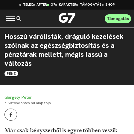
TELEX
AFTER
G7
KARAKTER
TÁMOGATÁS
SHOP
Támogatás
Hosszú várólisták, dráguló kezelések
szólnak az egészségbiztosítás és a
pénztárak mellett, mégis lassú a
változás
PÉNZ
Gergely Péter
a Biztosdöntés.hu alapítója
Már csak kényszerből is egyre többen veszik