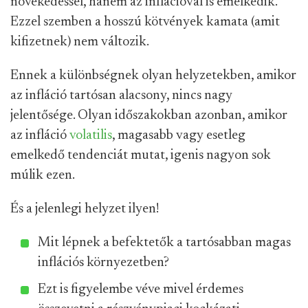
növekedéssel, hanem az inflációval is emelkedik.
Ezzel szemben a hosszú kötvények kamata (amit
kifizetnek) nem változik.
Ennek a különbségnek olyan helyzetekben, amikor
az infláció tartósan alacsony, nincs nagy
jelentősége. Olyan időszakokban azonban, amikor
az infláció
volatilis
, magasabb vagy esetleg
emelkedő tendenciát mutat, igenis nagyon sok
múlik ezen.
És a jelenlegi helyzet ilyen!
Mit lépnek a befektetők a tartósabban magas
inflációs környezetben?
Ezt is figyelembe véve mivel érdemes