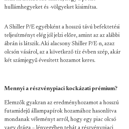
hullámhegyeket és -völgyeket kisimítsa.
A Shiller P/E egyébként a hosszú távú befektetési
teljesítményt elég jól jelzi előre, amint az az alábbi
ábrán is látszik. Aki alacsony Shiller P/E-n, azaz
olcsón vásárol, az a következő tíz évben szép, akár
két számjegyű évesített hozamot keres.
Mennyi a részvénypiaci kockázati prémium?
Elemzők gyakran az eredményhozamot a hosszú
futamidejű állampapírok hozamához hasonlítva
mondanak véleményt arról, hogy egy piac olcsó
vagy drága – lényegében tehát a részvénypiaci