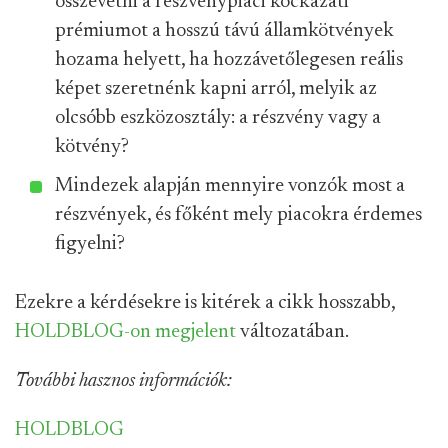
összevetni a részvénypiaci kockázati
prémiumot a hosszú távú államkötvények
hozama helyett, ha hozzávetőlegesen reális
képet szeretnénk kapni arról, melyik az
olcsóbb eszközosztály: a részvény vagy a
kötvény?
Mindezek alapján mennyire vonzók most a
részvények, és főként mely piacokra érdemes
figyelni?
Ezekre a kérdésekre is kitérek a cikk hosszabb,
HOLDBLOG-on megjelent
változatában.
További hasznos információk:
HOLDBLOG