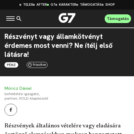
TELEX
AFTER
G7
KARAKTER
TÁMOGATÁS
SHOP
Támogatás
Részvényt vagy államkötvényt
érdemes most venni? Ne ítélj első
látásra!
frissítve
PÉNZ
Móricz Dániel
befektetési igazgató,
partner, HOLD Alapkezelő
Részvények általános vételére vagy eladására