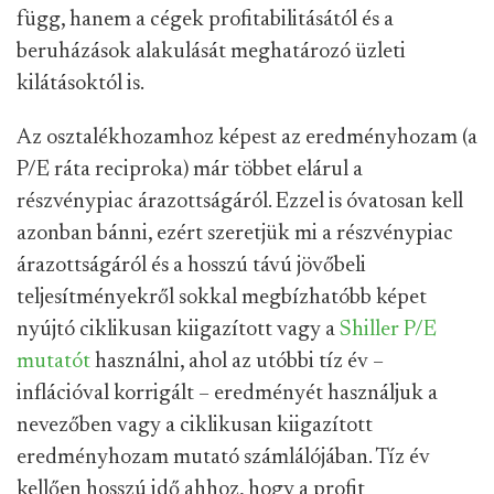
függ, hanem a cégek profitabilitásától és a
beruházások alakulását meghatározó üzleti
kilátásoktól is.
Az osztalékhozamhoz képest az eredményhozam (a
P/E ráta reciproka) már többet elárul a
részvénypiac árazottságáról. Ezzel is óvatosan kell
azonban bánni, ezért szeretjük mi a részvénypiac
árazottságáról és a hosszú távú jövőbeli
teljesítményekről sokkal megbízhatóbb képet
nyújtó ciklikusan kiigazított vagy a
Shiller P/E
mutatót
használni, ahol az utóbbi tíz év –
inflációval korrigált – eredményét használjuk a
nevezőben vagy a ciklikusan kiigazított
eredményhozam mutató számlálójában. Tíz év
kellően hosszú idő ahhoz, hogy a profit