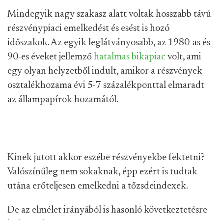
Mindegyik nagy szakasz alatt voltak hosszabb távú
részvénypiaci emelkedést és esést is hozó
időszakok. Az egyik leglátványosabb, az 1980-as és
90-es éveket jellemző
hatalmas bikapiac
volt, ami
egy olyan helyzetből indult, amikor a részvények
osztalékhozama évi 5-7 százalékponttal elmaradt
az állampapírok hozamától.
Kinek jutott akkor eszébe részvényekbe fektetni?
Valószínűleg nem sokaknak, épp ezért is tudtak
utána erőteljesen emelkedni a tőzsdeindexek.
De az elmélet irányából is hasonló következtetésre