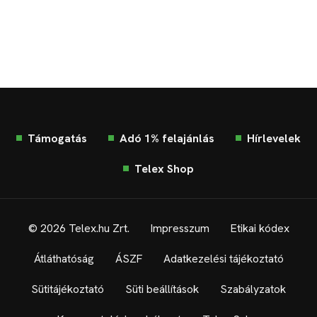
Támogatás
Adó 1% felajánlás
Hírlevelek
Telex Shop
© 2026 Telex.hu Zrt.
Impresszum
Etikai kódex
Átláthatóság
ÁSZF
Adatkezelési tájékoztató
Sütitájékoztató
Süti beállítások
Szabályzatok