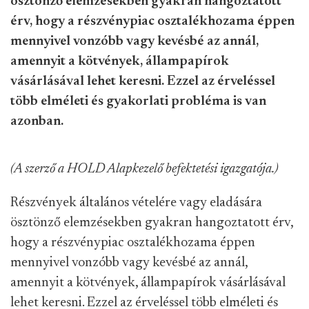
ösztönző elemzésekben gyakran hangoztatott
érv, hogy a részvénypiac osztalékhozama éppen
mennyivel vonzóbb vagy kevésbé az annál,
amennyit a kötvények, állampapírok
vásárlásával lehet keresni. Ezzel az érveléssel
több elméleti és gyakorlati probléma is van
azonban.
(A szerző a HOLD Alapkezelő befektetési igazgatója.)
Részvények általános vételére vagy eladására
ösztönző elemzésekben gyakran hangoztatott érv,
hogy a részvénypiac osztalékhozama éppen
mennyivel vonzóbb vagy kevésbé az annál,
amennyit a kötvények, állampapírok vásárlásával
lehet keresni. Ezzel az érveléssel több elméleti és