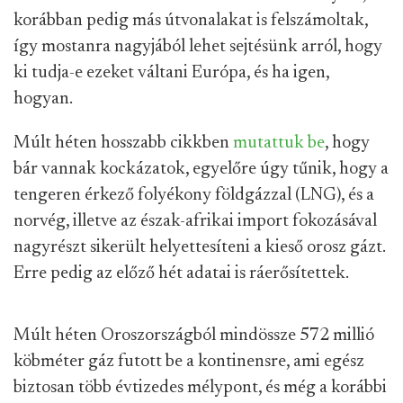
korábban pedig más útvonalakat is felszámoltak,
így mostanra nagyjából lehet sejtésünk arról, hogy
ki tudja-e ezeket váltani Európa, és ha igen,
hogyan.
Múlt héten hosszabb cikkben
mutattuk be
, hogy
bár vannak kockázatok, egyelőre úgy tűnik, hogy a
tengeren érkező folyékony földgázzal (LNG), és a
norvég, illetve az észak-afrikai import fokozásával
nagyrészt sikerült helyettesíteni a kieső orosz gázt.
Erre pedig az előző hét adatai is ráerősítettek.
Múlt héten Oroszországból mindössze 572 millió
köbméter gáz futott be a kontinensre, ami egész
biztosan több évtizedes mélypont, és még a korábbi