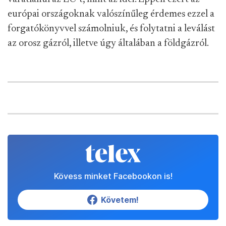
európai országoknak valószínűleg érdemes ezzel a
forgatókönyvvel számolniuk, és folytatni a leválást
az orosz gázról, illetve úgy általában a földgázról.
Kövess minket Facebookon is!
Követem!