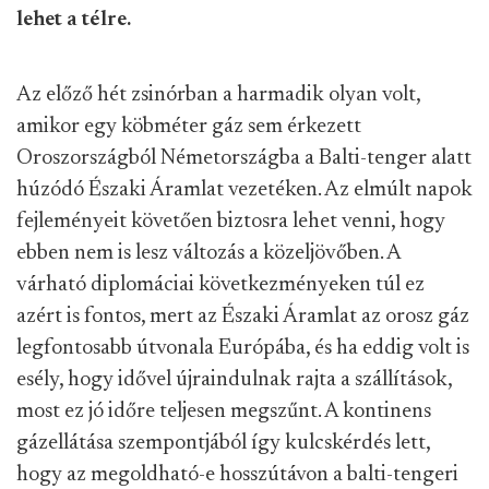
lehet a télre.
Az előző hét zsinórban a harmadik olyan volt,
amikor egy köbméter gáz sem érkezett
Oroszországból Németországba a Balti-tenger alatt
húzódó Északi Áramlat vezetéken. Az elmúlt napok
fejleményeit követően biztosra lehet venni, hogy
ebben nem is lesz változás a közeljövőben. A
várható diplomáciai következményeken túl ez
azért is fontos, mert az Északi Áramlat az orosz gáz
legfontosabb útvonala Európába, és ha eddig volt is
esély, hogy idővel újraindulnak rajta a szállítások,
most ez jó időre teljesen megszűnt. A kontinens
gázellátása szempontjából így kulcskérdés lett,
hogy az megoldható-e hosszútávon a balti-tengeri