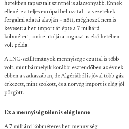
hetekben tapasztalt szintnél is alacsonyabb. Ennek
ellenére a teljes európai behozatal – a vezetékek
forgalmi adatai alapján – nőtt, méghozzá nem is
keveset: a heti import átlépte a 7 milliárd
köbmétert, amire utoljára augusztus első hetében
volt példa.
A LNG-szállítmányok mennyisége ezúttal is több
volt, mint bármelyik korábbi esztendőben az évnek
ebben a szakaszában, de Algériából is jóval több gáz
érkezett, mint szokott, és a norvég import is elég jól
pörgött.
Ez a mennyiség télen is elég lenne
A 7 milliárd köbméteres heti mennyiség