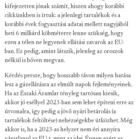
kifejezetten jónak számít, hiszen ahogy korábbi
cikkünkben is írtuk: a jelenlegi tartalékok és a
korábbi évek fogyasztási adatai mellett nagyjából
heti 6 milliárd köbméterre lenne szükség, hogy
ezen a télen ne legyenek ellátási zavarok az EU-
ban. Ez pedig, amint látszik, jelenleg az oroszok
nélkül is bőven megvan.
Kérdés persze, hogy hosszabb távon milyen hatása
lesz a gázellátásra az elmúlt napok fejleményeinek.
Ha az Északi Áramlat tényleg tartósan kiesik,
akkor jó eséllyel 2023-ban sem lehet építeni erre az
útvonalra, így pedig a jövő nyári betárolás (a
tartalékok feltöltése) nehézségekbe ütközhet. Még
akkor is, ha a 2023-as helyzet nem éri annyira
váratlanul az EU-t, mint az idei. Éppen ezért az