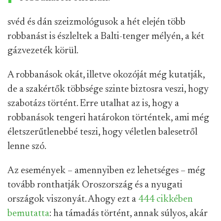
svéd és dán szeizmológusok a hét elején több
robbanást is észleltek a Balti-tenger mélyén, a két
gázvezeték körül.
A robbanások okát, illetve okozóját még kutatják,
de a szakértők többsége szinte biztosra veszi, hogy
szabotázs történt. Erre utalhat az is, hogy a
robbanások tengeri határokon történtek, ami még
életszerűtlenebbé teszi, hogy véletlen balesetről
lenne szó.
Az események – amennyiben ez lehetséges – még
tovább ronthatják Oroszország és a nyugati
országok viszonyát. Ahogy ezt a
444 cikkében
bemutatta
: ha támadás történt, annak súlyos, akár