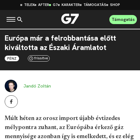
TELEX
AFTER
G7
KARAKTER
TÁMOGATÁS
SHOP
Támogatás
Európa már a felrobbantása előtt
kiváltotta az Északi Áramlatot
frissítve
PÉNZ
Jandó Zoltán
Múlt héten az orosz import újabb évtizedes
mélypontra zuhant, az Európába érkező gáz
mennyisége azonban így is emelkedett, és ez elég