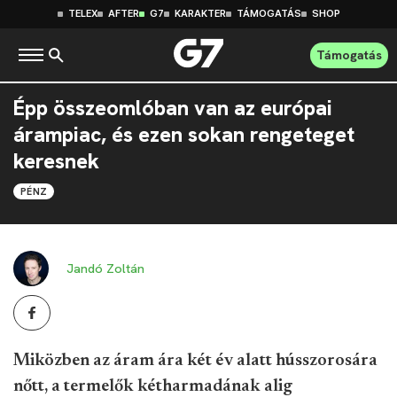
TELEX
AFTER
G7
KARAKTER
TÁMOGATÁS
SHOP
Támogatás
Épp összeomlóban van az európai
árampiac, és ezen sokan rengeteget
keresnek
PÉNZ
Jandó Zoltán
Miközben az áram ára két év alatt hússzorosára
nőtt, a termelők kétharmadának alig