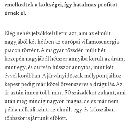
emelkedtek a költségei, így hatalmas profitot
érnek el.
Elég nehéz jelzőkkel illetni azt, ami az elmúlt
nagyjából két hétben az európai villamosenergia-
piacon történt. A magyar tőzsdén múlt hét
közepén nagyjából hétszer annyiba került az áram,
mint egy, és durván hússzor annyiba, mint két
évvel korábban. A járványidőszak mélypontjaihoz
képest pedig már közel ötvenszeres a drágulás. Az
ár aztán innen több mint 50 százalékot zuhant, ami
után még mindig nagyon magas, de ez már nem
példa nélküli szint: az elmúlt egy év káoszában
többször is jártunk efölött.