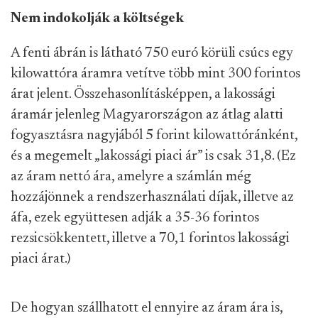
Nem indokolják a költségek
A fenti ábrán is látható 750 euró körüli csúcs egy
kilowattóra áramra vetítve több mint 300 forintos
árat jelent. Összehasonlításképpen, a lakossági
áramár jelenleg Magyarországon az átlag alatti
fogyasztásra nagyjából 5 forint kilowattóránként,
és a megemelt „lakossági piaci ár” is csak 31,8. (Ez
az áram nettó ára, amelyre a számlán még
hozzájönnek a rendszerhasználati díjak, illetve az
áfa, ezek együttesen adják a 35-36 forintos
rezsicsökkentett, illetve a 70,1 forintos lakossági
piaci árat.)
De hogyan szállhatott el ennyire az áram ára is,