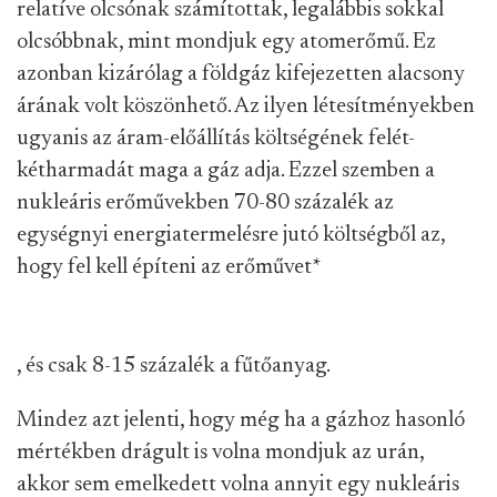
relatíve olcsónak számítottak, legalábbis sokkal
olcsóbbnak, mint mondjuk egy atomerőmű. Ez
azonban kizárólag a földgáz kifejezetten alacsony
árának volt köszönhető. Az ilyen létesítményekben
ugyanis az áram-előállítás költségének felét-
kétharmadát maga a gáz adja. Ezzel szemben a
nukleáris erőművekben 70-80 százalék az
egységnyi energiatermelésre jutó költségből az,
hogy fel kell építeni az erőművet
*
, és csak 8-15 százalék a fűtőanyag.
Mindez azt jelenti, hogy még ha a gázhoz hasonló
mértékben drágult is volna mondjuk az urán,
akkor sem emelkedett volna annyit egy nukleáris