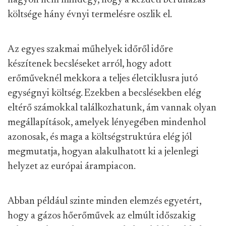
nagyon nem mindegy, hogy a kezdeti beruházás
költsége hány évnyi termelésre oszlik el.
Az egyes szakmai műhelyek időről időre
készítenek becsléseket arról, hogy adott
erőműveknél mekkora a teljes életciklusra jutó
egységnyi költség. Ezekben a becslésekben elég
eltérő számokkal találkozhatunk, ám vannak olyan
megállapítások, amelyek lényegében mindenhol
azonosak, és maga a költségstruktúra elég jól
megmutatja, hogyan alakulhatott ki a jelenlegi
helyzet az európai árampiacon.
Abban például szinte minden elemzés egyetért,
hogy a gázos hőerőművek az elmúlt időszakig