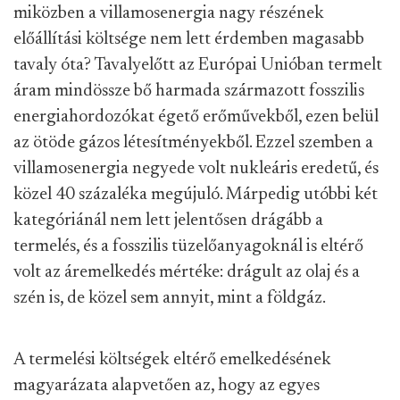
miközben a villamosenergia nagy részének
előállítási költsége nem lett érdemben magasabb
tavaly óta? Tavalyelőtt az Európai Unióban termelt
áram mindössze bő harmada származott fosszilis
energiahordozókat égető erőművekből, ezen belül
az ötöde gázos létesítményekből. Ezzel szemben a
villamosenergia negyede volt nukleáris eredetű, és
közel 40 százaléka megújuló. Márpedig utóbbi két
kategóriánál nem lett jelentősen drágább a
termelés, és a fosszilis tüzelőanyagoknál is eltérő
volt az áremelkedés mértéke: drágult az olaj és a
szén is, de közel sem annyit, mint a földgáz.
A termelési költségek eltérő emelkedésének
magyarázata alapvetően az, hogy az egyes