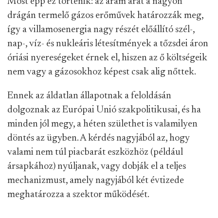
Most épp ez történik: az áram árát a nagyon
drágán termelő gázos erőművek határozzák meg,
így a villamosenergia nagy részét előállító szél-,
nap-, víz- és nukleáris létesítmények a tőzsdei áron
óriási nyereségeket érnek el, hiszen az ő költségeik
nem vagy a gázosokhoz képest csak alig nőttek.
Ennek az áldatlan állapotnak a feloldásán
dolgoznak az Európai Unió szakpolitikusai, és ha
minden jól megy, a héten születhet is valamilyen
döntés az ügyben. A kérdés nagyjából az, hogy
valami nem túl piacbarát eszközhöz (például
ársapkához) nyúljanak, vagy dobják el a teljes
mechanizmust, amely nagyjából két évtizede
meghatározza a szektor működését.