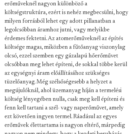
erőműveknél nagyon különböző a
költségstruktúra, ezért is nehéz megbecsülni, hogy
milyen forrásból lehet egy adott pillanatban a
legolcsóbban áramhoz jutni, vagy melyikbe
érdemes fektetni. Az atomerőműveknél az építés
költsége magas, miközben a fűtőanyag viszonylag
olcsó, ezzel szemben egy gázalapú hőerőművet
olcsóbban meg lehet építeni, de sokkal többe kerül
az egységnyi áram előállításához szükséges
tüzelőanyag. Még szélsőségesebb a helyzet a
megújulóknál, ahol üzemanyag híján a termelési
költség lényegében nulla, csak meg kell építeni és
fenn kell tartani a szél- vagy naperőművet, amely
ezt követően ingyen termel. Ráadásul az egyes
erőművek élettartama is nagyon eltérő, márpedig