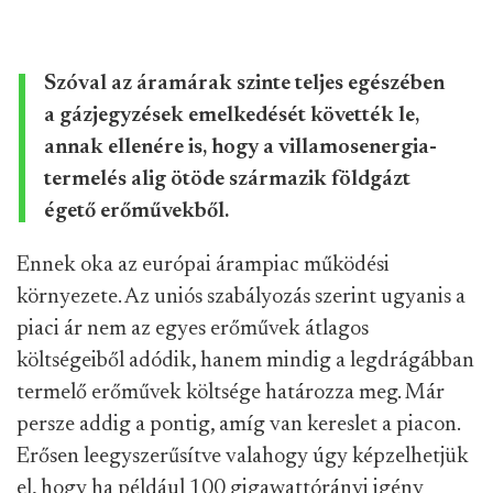
Szóval az áramárak szinte teljes egészében
a gázjegyzések emelkedését követték le,
annak ellenére is, hogy a villamosenergia-
termelés alig ötöde származik földgázt
égető erőművekből.
Ennek oka az európai árampiac működési
környezete. Az uniós szabályozás szerint ugyanis a
piaci ár nem az egyes erőművek átlagos
költségeiből adódik, hanem mindig a legdrágábban
termelő erőművek költsége határozza meg. Már
persze addig a pontig, amíg van kereslet a piacon.
Erősen leegyszerűsítve valahogy úgy képzelhetjük
el, hogy ha például 100 gigawattórányi igény