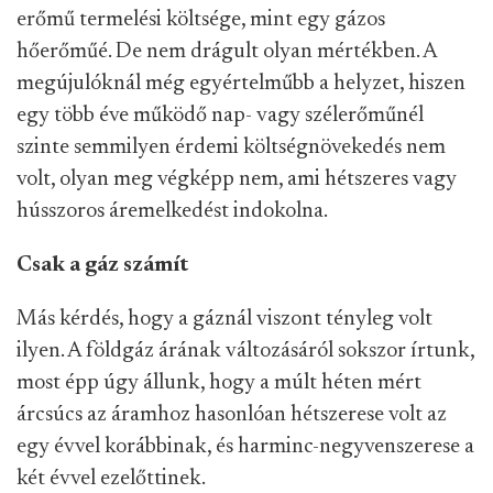
erőmű termelési költsége, mint egy gázos
hőerőműé. De nem drágult olyan mértékben. A
megújulóknál még egyértelműbb a helyzet, hiszen
egy több éve működő nap- vagy szélerőműnél
szinte semmilyen érdemi költségnövekedés nem
volt, olyan meg végképp nem, ami hétszeres vagy
hússzoros áremelkedést indokolna.
Csak a gáz számít
Más kérdés, hogy a gáznál viszont tényleg volt
ilyen. A földgáz árának változásáról sokszor írtunk,
most épp úgy állunk, hogy a múlt héten mért
árcsúcs az áramhoz hasonlóan hétszerese volt az
egy évvel korábbinak, és harminc-negyvenszerese a
két évvel ezelőttinek.