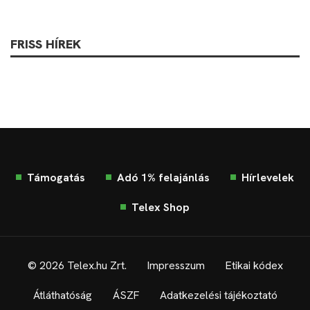
FRISS HÍREK
Támogatás
Adó 1% felajánlás
Hírlevelek
Telex Shop
© 2026 Telex.hu Zrt.
Impresszum
Etikai kódex
Átláthatóság
ÁSZF
Adatkezelési tájékoztató