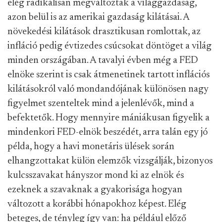
elég radikálisan megváltoztak a világgazdaság,
azon belül is az amerikai gazdaság kilátásai. A
növekedési kilátások drasztikusan romlottak, az
infláció pedig évtizedes csúcsokat döntöget a világ
minden országában. A tavalyi évben még a FED
elnöke szerint is csak átmenetinek tartott inflációs
kilátásokról való mondandójának különösen nagy
figyelmet szenteltek mind a jelenlévők, mind a
befektetők. Hogy mennyire mániákusan figyelik a
mindenkori FED-elnök beszédét, arra talán egy jó
példa, hogy a havi monetáris ülések során
elhangzottakat külön elemzők vizsgálják, bizonyos
kulcsszavakat hányszor mond ki az elnök és
ezeknek a szavaknak a gyakorisága hogyan
változott a korábbi hónapokhoz képest. Elég
beteges, de tényleg így van: ha például előző