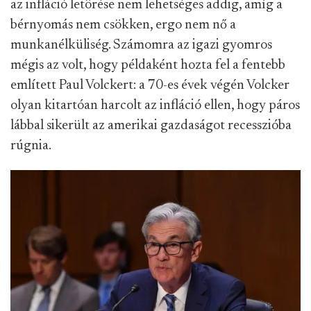
az infláció letörése nem lehetséges addig, amíg a
bérnyomás nem csökken, ergo nem nő a
munkanélküliség. Számomra az igazi gyomros
mégis az volt, hogy példaként hozta fel a fentebb
említett Paul Volckert: a 70-es évek végén Volcker
olyan kitartóan harcolt az infláció ellen, hogy páros
lábbal sikerült az amerikai gazdaságot recesszióba
rúgnia.