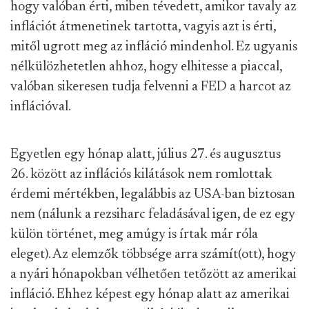
hogy valóban érti, miben tévedett, amikor tavaly az
inflációt átmenetinek tartotta, vagyis azt is érti,
mitől ugrott meg az infláció mindenhol. Ez ugyanis
nélkülözhetetlen ahhoz, hogy elhitesse a piaccal,
valóban sikeresen tudja felvenni a FED a harcot az
inflációval.
Egyetlen egy hónap alatt, július 27. és augusztus
26. között az inflációs kilátások nem romlottak
érdemi mértékben, legalábbis az USA-ban biztosan
nem (nálunk a rezsiharc feladásával igen, de ez egy
külön történet, meg amúgy is írtak már róla
eleget). Az elemzők többsége arra számít(ott), hogy
a nyári hónapokban vélhetően tetőzött az amerikai
infláció. Ehhez képest egy hónap alatt az amerikai