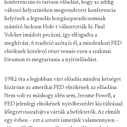
konferencián és tartson előadást, hogy az addig
változó helyszíneken megrendezett konferencia
helyének a legendás horgászparadicsomnak
számító Jackson Hole-t választották ki. Paul
Volcker imádott pecázni, így elfogadta a
meghívást. A tradíció azóta is él, a mindenkori FED
elnöknek kötelező részt vennie ezen a szakmai
fórumon és megtartania a nyitóelőadást.
1982 óta a legjobban várt előadás minden kétséget
kizáróan az amerikai FED elnökének az előadása.
Nem volt ez máshogy idén sem, Jerome Powell, a
FED jelenlegi elnökének nyitóbeszédét kis túlzással
lélegzetvisszafojtva várták a befektetők. Az elmúlt
egy évben – ezt a sztorit ismerjük valamennyien –