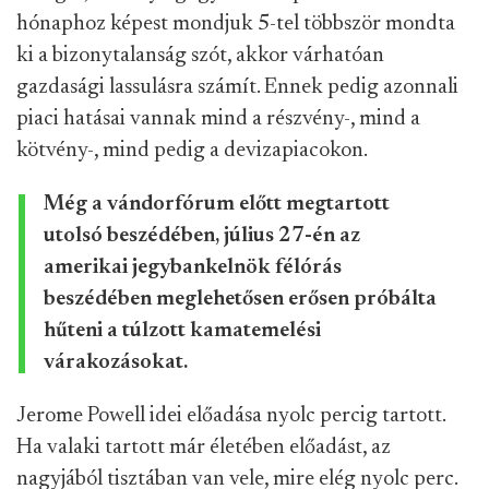
hónaphoz képest mondjuk 5-tel többször mondta
ki a bizonytalanság szót, akkor várhatóan
gazdasági lassulásra számít. Ennek pedig azonnali
piaci hatásai vannak mind a részvény-, mind a
kötvény-, mind pedig a devizapiacokon.
Még a vándorfórum előtt megtartott
utolsó beszédében, július 27-én az
amerikai jegybankelnök félórás
beszédében meglehetősen erősen próbálta
hűteni a túlzott kamatemelési
várakozásokat.
Jerome Powell idei előadása nyolc percig tartott.
Ha valaki tartott már életében előadást, az
nagyjából tisztában van vele, mire elég nyolc perc.