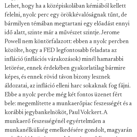
Lehet, hogy ha a középiskolában kémiából kellett
felelni, nyolc perc egy örökkévalóságnak tűnt, de
bármilyen témában megtartani egy előadást ennyi
idő alatt, szinte már a művészet szintje. Jerome
Powell nem köntörfalazott: ebben a nyolc percben
közölte, hogy a FED legfontosabb feladata az
infláció (inflációs várakozások) minél hamarabbi
letörése, ennek érdekében gyakorlatilag bármire
képes, és ennek rövid távon bizony lesznek
áldozatai, az infláció elleni harc sokaknak fog fájni.
Ebbe a nyolc percbe még két fontos üzenet fért
bele: megemlítette a munkaerőpiac feszességét és a
korábbi jegybankelnököt, Paul Volckert. A
munkaerő feszességénél egyértelműen a
munkanélküliség emelkedésére gondolt, magyarán