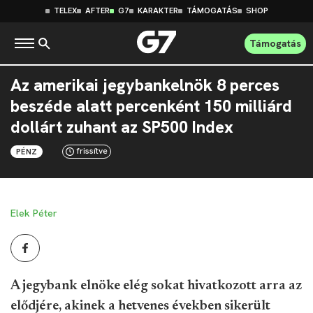
TELEX
AFTER
G7
KARAKTER
TÁMOGATÁS
SHOP
Támogatás
Az amerikai jegybankelnök 8 perces
beszéde alatt percenként 150 milliárd
dollárt zuhant az SP500 Index
frissítve
PÉNZ
Elek Péter
A jegybank elnöke elég sokat hivatkozott arra az
elődjére, akinek a hetvenes években sikerült