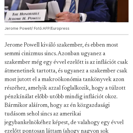
Jerome Powell/ Fotó:AFP/Europress
Jerome Powell kiváló szakember, és ebben most
semmi cinizmus sincs. Azonban ugyanez a
szakember még egy évvel ezelőtt is az inflációt csak
átmenetinek tartotta, és ugyanez a szakember csak
most jutott el a makroökonómia tankönyvek azon
részéhez, amelyik azzal foglalkozik, hogy a túlzott
pénzkínálat előbb-utóbb mindig inflációt okoz.
Bármikor aláírom, hogy az én közgazdasági
tudásom sehol sincs az amerikai
jegybankelnökéhez képest, de valahogy egy évvel
ezelőtt pontosan láttam (ahogy nagyon sok