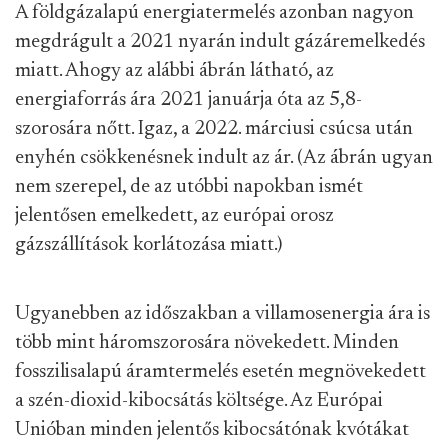
A földgázalapú energiatermelés azonban nagyon
megdrágult a 2021 nyarán indult gázáremelkedés
miatt. Ahogy az alábbi ábrán látható, az
energiaforrás ára 2021 januárja óta az 5,8-
szorosára nőtt. Igaz, a 2022. márciusi csúcsa után
enyhén csökkenésnek indult az ár. (Az ábrán ugyan
nem szerepel, de az utóbbi napokban ismét
jelentősen emelkedett, az európai orosz
gázszállítások korlátozása miatt.)
Ugyanebben az időszakban a villamosenergia ára is
több mint háromszorosára növekedett. Minden
fosszilisalapú áramtermelés esetén megnövekedett
a szén-dioxid-kibocsátás költsége. Az Európai
Unióban minden jelentős kibocsátónak kvótákat