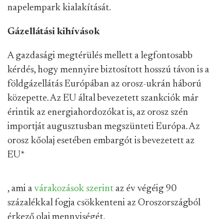
napelempark kialakítását.
Gázellátási kihívások
A gazdasági megtérülés mellett a legfontosabb
kérdés, hogy mennyire biztosított hosszú távon is a
földgázellátás Európában az orosz-ukrán háború
közepette. Az EU által bevezetett szankciók már
érintik az energiahordozókat is, az orosz szén
importját augusztusban megszünteti Európa. Az
orosz kőolaj esetében embargót is bevezetett az
EU
*
, ami a
várakozások szerint
az év végéig 90
százalékkal fogja csökkenteni az Oroszországból
érkező olaj mennyiségét.