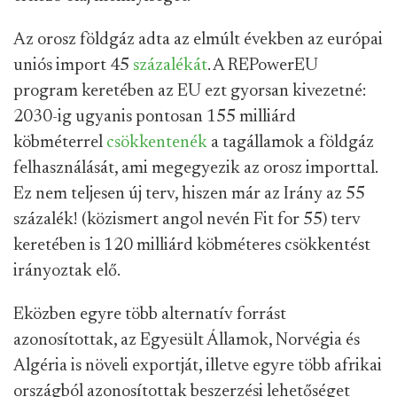
Az orosz földgáz adta az elmúlt években az európai
uniós import 45
százalékát
. A REPowerEU
program keretében az EU ezt gyorsan kivezetné:
2030-ig ugyanis pontosan 155 milliárd
köbméterrel
csökkentenék
a tagállamok a földgáz
felhasználását, ami megegyezik az orosz importtal.
Ez nem teljesen új terv, hiszen már az Irány az 55
százalék! (közismert angol nevén Fit for 55) terv
keretében is 120 milliárd köbméteres csökkentést
irányoztak elő.
Eközben egyre több alternatív forrást
azonosítottak, az Egyesült Államok, Norvégia és
Algéria is növeli exportját, illetve egyre több afrikai
országból azonosítottak beszerzési lehetőséget