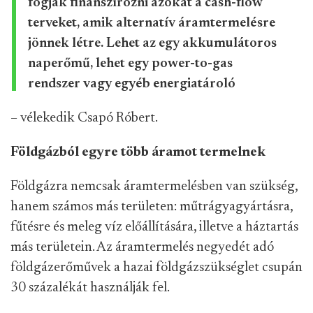
fogják finanszírozni azokat a cash-flow
terveket, amik alternatív áramtermelésre
jönnek létre. Lehet az egy akkumulátoros
naperőmű, lehet egy power-to-gas
rendszer vagy egyéb energiatároló
– vélekedik Csapó Róbert.
Földgázból egyre több áramot termelnek
Földgázra nemcsak áramtermelésben van szükség,
hanem számos más területen: műtrágyagyártásra,
fűtésre és meleg víz előállítására, illetve a háztartás
más területein. Az áramtermelés negyedét adó
földgázerőművek a hazai földgázszükséglet csupán
30 százalékát használják fel.