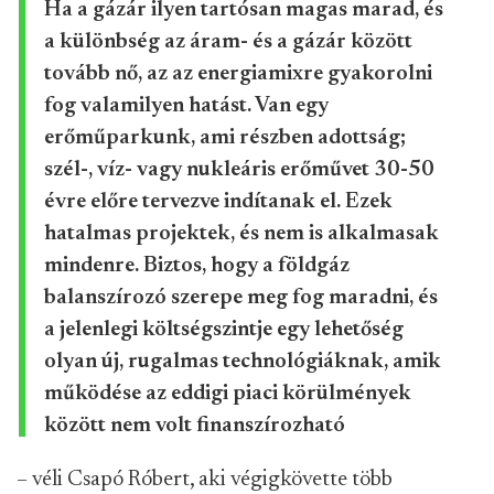
Ha a gázár ilyen tartósan magas marad, és
a különbség az áram- és a gázár között
tovább nő, az az energiamixre gyakorolni
fog valamilyen hatást. Van egy
erőműparkunk, ami részben adottság;
szél-, víz- vagy nukleáris erőművet 30-50
évre előre tervezve indítanak el. Ezek
hatalmas projektek, és nem is alkalmasak
mindenre. Biztos, hogy a földgáz
balanszírozó szerepe meg fog maradni, és
a jelenlegi költségszintje egy lehetőség
olyan új, rugalmas technológiáknak, amik
működése az eddigi piaci körülmények
között nem volt finanszírozható
– véli Csapó Róbert, aki végigkövette több