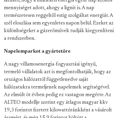
látható, hogy a nukleáris energia egész nap azonos
mennyiséget adott, ahogy a lignit is. A nap
természetesen reggeltől estig szolgáltat energiát. A
szél eloszlása sem egyenletes napon belül. Ezeket az
különbségeket a gázerőművek tudják kiegyenlíteni
a rendszerben.
Napelemparkot a gyártetőre
A nagy villamosenergia-fogyasztási igényű,
termelő vállalatok azt is megfontolhatják, hogy az
országos hálózattól függetlenedve saját
hálózatukra termeljenek napelemek segítségével.
Az elmúlt öt évben pedig ez vastagon megérte. Az
ALTEO modellje szerint egy átlagos magyar kkv
19,3 forintot fizetett kilowattóránkként a vásárolt
áramért, és még 15,9 forintot költött a