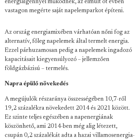
energiaigénnyel működnek, az elmúlt öt évben
vastagon megérte saját napelemparkot építeni.
Az ország energiamixében várhatóan nőni fog az
alternatív, főleg napelemek által termelt energia.
Ezzel párhuzamosan pedig a napelemek ingadozó
kapacitásait kiegyensúlyozó – jellemzően
földgázbázisú – termelés.
Napra épülő növekedés
A megújulók részaránya összességében 10,7-ről
19,2 százalékra növekedett 2014 és 2021 között.
Ez szinte teljes egészében a napenergiának
köszönhető, ami 2014-ben még alig létezett,
csupán 0,2 százalékát adta a hazai villamosenergia-