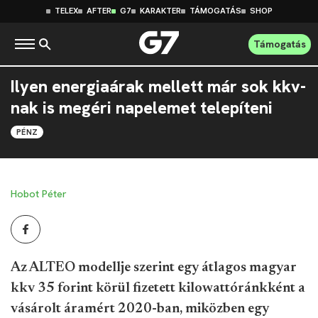
TELEX
AFTER
G7
KARAKTER
TÁMOGATÁS
SHOP
Támogatás
Ilyen energiaárak mellett már sok kkv-
nak is megéri napelemet telepíteni
PÉNZ
Hobot Péter
Az ALTEO modellje szerint egy átlagos magyar
kkv 35 forint körül fizetett kilowattóránkként a
vásárolt áramért 2020-ban, miközben egy