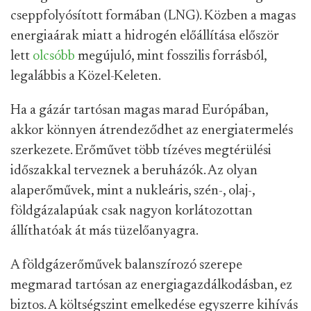
cseppfolyósított formában (LNG). Közben a magas
energiaárak miatt a hidrogén előállítása először
lett
olcsóbb
megújuló, mint fosszilis forrásból,
legalábbis a Közel-Keleten.
Ha a gázár tartósan magas marad Európában,
akkor könnyen átrendeződhet az energiatermelés
szerkezete. Erőművet több tízéves megtérülési
időszakkal terveznek a beruházók. Az olyan
alaperőművek, mint a nukleáris, szén-, olaj-,
földgázalapúak csak nagyon korlátozottan
állíthatóak át más tüzelőanyagra.
A földgázerőművek balanszírozó szerepe
megmarad tartósan az energiagazdálkodásban, ez
biztos. A költségszint emelkedése egyszerre kihívás