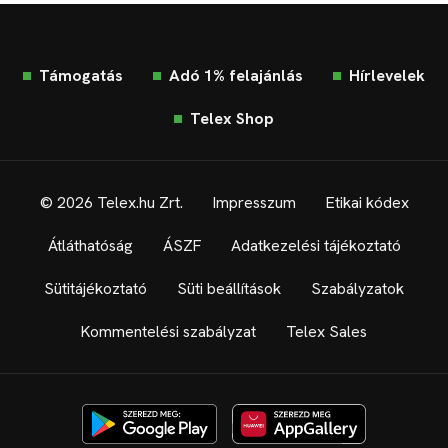
Támogatás
Adó 1% felajánlás
Hírlevelek
Telex Shop
© 2026 Telex.hu Zrt.
Impresszum
Etikai kódex
Átláthatóság
ÁSZF
Adatkezelési tájékoztató
Sütitájékoztató
Süti beállítások
Szabályzatok
Kommentelési szabályzat
Telex Sales