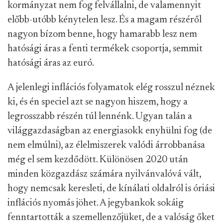
kormányzat nem fog felvállalni, de valamennyit
előbb-utóbb kénytelen lesz. És a magam részéről
nagyon bízom benne, hogy hamarabb lesz nem
hatósági áras a fenti termékek csoportja, semmit
hatósági áras az euró.
A jelenlegi inflációs folyamatok elég rosszul néznek
ki, és én speciel azt se nagyon hiszem, hogy a
legrosszabb részén túl lennénk. Ugyan talán a
világgazdaságban az energiasokk enyhülni fog (de
nem elmúlni), az élelmiszerek valódi árrobbanása
még el sem kezdődött. Különösen 2020 után
minden közgazdász számára nyilvánvalóvá vált,
hogy nemcsak keresleti, de kínálati oldalról is óriási
inflációs nyomás jöhet. A jegybankok sokáig
fenntartották a szemellenzőjüket, de a valóság őket