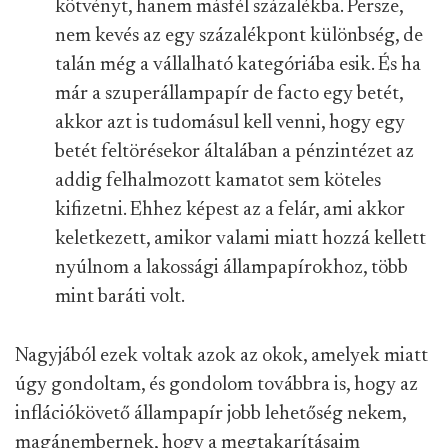
kötvényt, hanem másfél százalékba. Persze,
nem kevés az egy százalékpont különbség, de
talán még a vállalható kategóriába esik. És ha
már a szuperállampapír de facto egy betét,
akkor azt is tudomásul kell venni, hogy egy
betét feltörésekor általában a pénzintézet az
addig felhalmozott kamatot sem köteles
kifizetni. Ehhez képest az a felár, ami akkor
keletkezett, amikor valami miatt hozzá kellett
nyúlnom a lakossági állampapírokhoz, több
mint baráti volt.
Nagyjából ezek voltak azok az okok, amelyek miatt
úgy gondoltam, és gondolom továbbra is, hogy az
inflációkövető állampapír jobb lehetőség nekem,
magánembernek, hogy a megtakarításaim