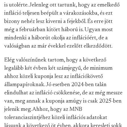
is utolérte. Jelenleg ott tartunk, hogy az emelkedő
infláció teljesen beépült a várakozásokba, és ezt
bizony nehéz lesz kiverni a fejekből. És erre jött
még a februárban kitört háború is. Ugyan most
mindenki a háborút okolja az inflációért, de a
valóságban az már évekkel ezelőtt elkezdődött.
Elég valószínűnek tartom, hogy a következő
legalább két évben két számjegyű, de minimum
ahhoz közeli kuponja lesz az inflációkövető
állampapíroknak. Jó esetben 2024-ben talán
elindulhat az infláció csökkenése, de az még messze
van, meg annak a kuponja amúgy is csak 2025-ben
jelenik meg. Ahhoz, hogy az MNB
toleranciaszintjéhez közeli inflációs adatokat
lássunk a következő öt évben, akkora keresleti sokk