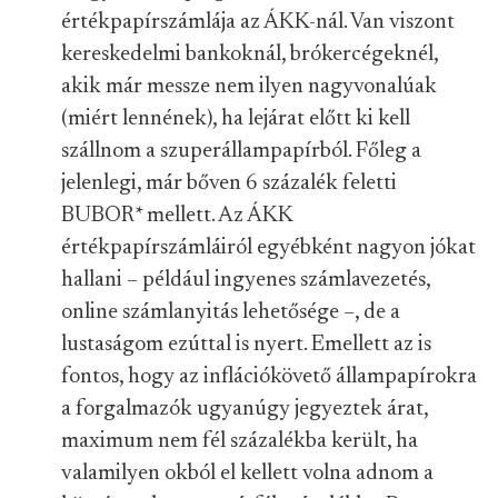
értékpapírszámlája az ÁKK-nál. Van viszont
kereskedelmi bankoknál, brókercégeknél,
akik már messze nem ilyen nagyvonalúak
(miért lennének), ha lejárat előtt ki kell
szállnom a szuperállampapírból. Főleg a
jelenlegi, már bőven 6 százalék feletti
BUBOR
*
mellett. Az ÁKK
értékpapírszámláiról egyébként nagyon jókat
hallani – például ingyenes számlavezetés,
online számlanyitás lehetősége –, de a
lustaságom ezúttal is nyert. Emellett az is
fontos, hogy az inflációkövető állampapírokra
a forgalmazók ugyanúgy jegyeztek árat,
maximum nem fél százalékba került, ha
valamilyen okból el kellett volna adnom a