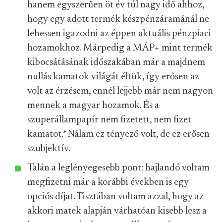
hanem egyszerűen öt év túl nagy idő ahhoz,
hogy egy adott termék készpénzáramánál ne
lehessen igazodni az éppen aktuális pénzpiaci
hozamokhoz. Márpedig a MÁP+ mint termék
kibocsátásának időszakában már a majdnem
nullás kamatok világát éltük, így erősen az
volt az érzésem, ennél lejjebb már nem nagyon
mennek a magyar hozamok. És a
szuperállampapír nem fizetett, nem fizet
kamatot.
*
Nálam ez tényező volt, de ez erősen
szubjektív.
Talán a leglényegesebb pont: hajlandó voltam
megfizetni már a korábbi években is egy
opciós díjat. Tisztában voltam azzal, hogy az
akkori matek alapján várhatóan kisebb lesz a