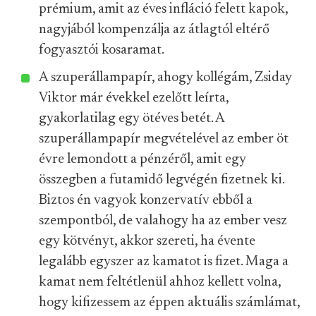
prémium, amit az éves infláció felett kapok,
nagyjából kompenzálja az átlagtól eltérő
fogyasztói kosaramat.
A szuperállampapír, ahogy kollégám, Zsiday
Viktor már évekkel ezelőtt leírta,
gyakorlatilag egy ötéves betét. A
szuperállampapír megvételével az ember öt
évre lemondott a pénzéről, amit egy
összegben a futamidő legvégén fizetnek ki.
Biztos én vagyok konzervatív ebből a
szempontból, de valahogy ha az ember vesz
egy kötvényt, akkor szereti, ha évente
legalább egyszer az kamatot is fizet. Maga a
kamat nem feltétlenül ahhoz kellett volna,
hogy kifizessem az éppen aktuális számlámat,