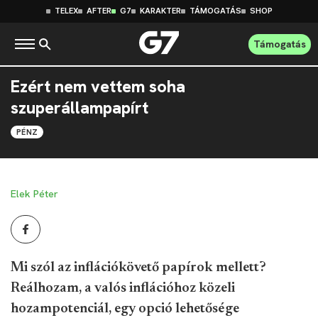
TELEX
AFTER
G7
KARAKTER
TÁMOGATÁS
SHOP
Támogatás
Ezért nem vettem soha
szuperállampapírt
PÉNZ
Elek Péter
Mi szól az inflációkövető papírok mellett?
Reálhozam, a valós inflációhoz közeli
hozampotenciál, egy opció lehetősége