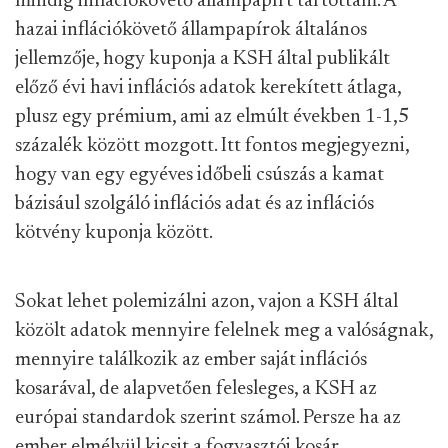
mindig inflációkövető állampapírt tartottam. A
hazai inflációkövető állampapírok általános
jellemzője, hogy kuponja a KSH által publikált
előző évi havi inflációs adatok kerekített átlaga,
plusz egy prémium, ami az elmúlt években 1-1,5
százalék között mozgott. Itt fontos megjegyezni,
hogy van egy egyéves időbeli csúszás a kamat
bázisául szolgáló inflációs adat és az inflációs
kötvény kuponja között.
Sokat lehet polemizálni azon, vajon a KSH által
közölt adatok mennyire felelnek meg a valóságnak,
mennyire találkozik az ember saját inflációs
kosarával, de alapvetően felesleges, a KSH az
európai standardok szerint számol. Persze ha az
ember elmélyül kicsit a fogyasztói kosár