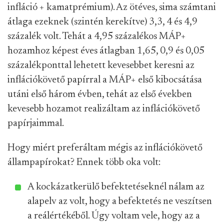
infláció + kamatprémium). Az ötéves, sima számtani
átlaga ezeknek (szintén kerekítve) 3,3, 4 és 4,9
százalék volt. Tehát a 4,95 százalékos MÁP+
hozamhoz képest éves átlagban 1,65, 0,9 és 0,05
százalékponttal lehetett kevesebbet keresni az
inflációkövető papírral a MÁP+ első kibocsátása
utáni első három évben, tehát az első években
kevesebb hozamot realizáltam az inflációkövető
papírjaimmal.
Hogy miért preferáltam mégis az inflációkövető
állampapírokat? Ennek több oka volt:
A kockázatkerülő befektetéseknél nálam az
alapelv az volt, hogy a befektetés ne veszítsen
a reálértékéből. Úgy voltam vele, hogy az a