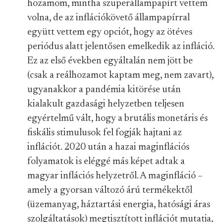
hozamom, mintha szuperállampapírt vettem
volna, de az inflációkövető állampapírral
együtt vettem egy opciót, hogy az ötéves
periódus alatt jelentősen emelkedik az infláció.
Ez az első években egyáltalán nem jött be
(csak a reálhozamot kaptam meg, nem zavart),
ugyanakkor a pandémia kitörése után
kialakult gazdasági helyzetben teljesen
egyértelmű vált, hogy a brutális monetáris és
fiskális stimulusok fel fogják hajtani az
inflációt. 2020 után a hazai maginflációs
folyamatok is eléggé más képet adtak a
magyar inflációs helyzetről. A maginfláció –
amely a gyorsan változó árú termékektől
(üzemanyag, háztartási energia, hatósági áras
szolgáltatások) megtisztított inflációt mutatja,