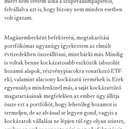
miért nem vettem soha a szuperállampapírból,
felvállalva azt is, hogy bizony nem minden esetben
volt igazam.
Magánemberként befektetési, megtakarítási
portfóliómat ugyanúgy igyekeztem az elmúlt
évtizedekben összeállítani, mint bárki más. Mindig
is voltak benne kockázatosabb eszközök (abszolút
hozamú alapok, részvénypiacokra vonatkozó ETF-
ek), valamint alacsony kockázatú termékek is. Ezek
egyensúlya mindenkinél más, a saját kockázattűrő
magatartásának megfelelően az ember úgy állítja
össze ezt a portfóliót, hogy lehetőleg hozamot is
termeljen, de az alvással se legyen gond, vagyis a
kockázatok vállalása ne lépjen túl egy olyan szintet,