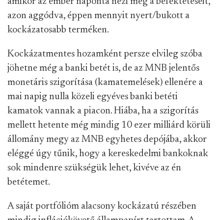
amikor az ember naponta nézi meg a befektetéseit,
azon aggódva, éppen mennyit nyert/bukott a
kockázatosabb terméken.
Kockázatmentes hozamként persze elvileg szóba
jöhetne még a banki betét is, de az MNB jelentős
monetáris szigorítása (kamatemelések) ellenére a
mai napig nulla közeli egyéves banki betéti
kamatok vannak a piacon. Hiába, ha a szigorítás
mellett hetente még mindig 10 ezer milliárd körüli
állomány megy az MNB egyhetes depójába, akkor
eléggé úgy tűnik, hogy a kereskedelmi bankoknak
sok mindenre szükségük lehet, kivéve az én
betétemet.
A saját portfólióm alacsony kockázatú részében