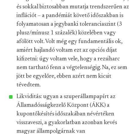
és sokkal biztosabban mutatja trendszerűen az
inflációt – a pandémiát követő időszakban is
folyamatosan a jegybanki toleranciaszint (3
plusz/mínusz 1 százalék) közelében vagy
afölött volt. Volt még egy fundamentális ok,
amiért hajlandó voltam ezt az opciós díjat
kifizetni: úgy voltam vele, hogy a rezsiharc
nem tartható fenn a végtelenségig. Na, ez sem
jött be egyelőre, ebben azért nem kicsit
tévedtem.
Likviditás: ugyan a szuperállampapírt az
Államadósságkezelő Központ (ÁKK) a
kupontőkésítés időszakában névértéken
visszaveszi, a gyakorlatban azonban kevés
magyar állampolgárnak van