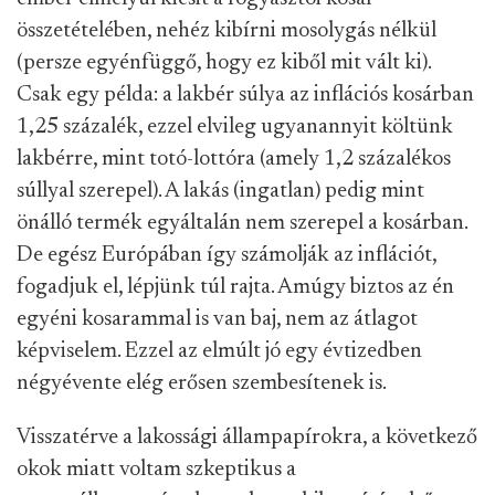
összetételében, nehéz kibírni mosolygás nélkül
(persze egyénfüggő, hogy ez kiből mit vált ki).
Csak egy példa: a lakbér súlya az inflációs kosárban
1,25 százalék, ezzel elvileg ugyanannyit költünk
lakbérre, mint totó-lottóra (amely 1,2 százalékos
súllyal szerepel). A lakás (ingatlan) pedig mint
önálló termék egyáltalán nem szerepel a kosárban.
De egész Európában így számolják az inflációt,
fogadjuk el, lépjünk túl rajta. Amúgy biztos az én
egyéni kosarammal is van baj, nem az átlagot
képviselem. Ezzel az elmúlt jó egy évtizedben
négyévente elég erősen szembesítenek is.
Visszatérve a lakossági állampapírokra, a következő
okok miatt voltam szkeptikus a