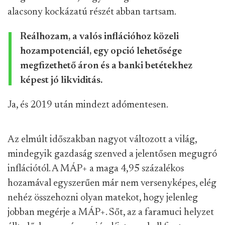
alacsony kockázatú részét abban tartsam.
Reálhozam, a valós inflációhoz közeli
hozampotenciál, egy opció lehetősége
megfizethető áron és a banki betétekhez
képest jó likviditás.
Ja, és 2019 után mindezt adómentesen.
Az elmúlt időszakban nagyot változott a világ,
mindegyik gazdaság szenved a jelentősen megugró
inflációtól. A MÁP+ a maga 4,95 százalékos
hozamával egyszerűen már nem versenyképes, elég
nehéz összehozni olyan matekot, hogy jelenleg
jobban megérje a MÁP+. Sőt, az a faramuci helyzet