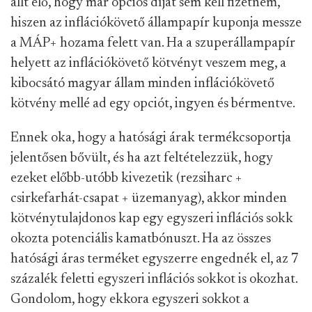
állt elő, hogy már opciós díjat sem kell fizetnem,
hiszen az inflációkövető állampapír kuponja messze
a MÁP+ hozama felett van. Ha a szuperállampapír
helyett az inflációkövető kötvényt veszem meg, a
kibocsátó magyar állam minden inflációkövető
kötvény mellé ad egy opciót, ingyen és bérmentve.
Ennek oka, hogy a hatósági árak termékcsoportja
jelentősen bővült, és ha azt feltételezzük, hogy
ezeket előbb-utóbb kivezetik (rezsiharc +
csirkefarhát-csapat + üzemanyag), akkor minden
kötvénytulajdonos kap egy egyszeri inflációs sokk
okozta potenciális kamatbónuszt. Ha az összes
hatósági áras terméket egyszerre engednék el, az 7
százalék feletti egyszeri inflációs sokkot is okozhat.
Gondolom, hogy ekkora egyszeri sokkot a