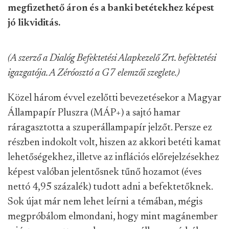
megfizethető áron és a banki betétekhez képest
jó likviditás.
(A szerző a Dialóg Befektetési Alapkezelő Zrt. befektetési
igazgatója. A Zéróosztó a G7 elemzői szeglete.)
Közel három évvel ezelőtti bevezetésekor a Magyar
Állampapír Pluszra (MÁP+) a sajtó hamar
ráragasztotta a szuperállampapír jelzőt. Persze ez
részben indokolt volt, hiszen az akkori betéti kamat
lehetőségekhez, illetve az inflációs előrejelzésekhez
képest valóban jelentősnek tűnő hozamot (éves
nettó 4,95 százalék) tudott adni a befektetőknek.
Sok újat már nem lehet leírni a témában, mégis
megpróbálom elmondani, hogy mint magánember