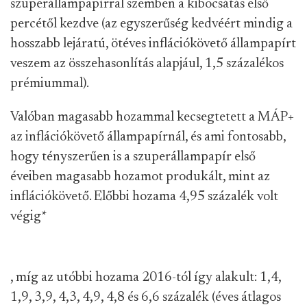
szuperállampapírral szemben a kibocsátás első
percétől kezdve (az egyszerűség kedvéért mindig a
hosszabb lejáratú, ötéves inflációkövető állampapírt
veszem az összehasonlítás alapjául, 1,5 százalékos
prémiummal).
Valóban magasabb hozammal kecsegtetett a MÁP+
az inflációkövető állampapírnál, és ami fontosabb,
hogy tényszerűen is a szuperállampapír első
éveiben magasabb hozamot produkált, mint az
inflációkövető. Előbbi hozama 4,95 százalék volt
végig
*
, míg az utóbbi hozama 2016-tól így alakult: 1,4,
1,9, 3,9, 4,3, 4,9, 4,8 és 6,6 százalék (éves átlagos