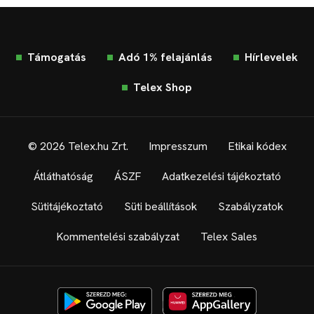
Támogatás
Adó 1% felajánlás
Hírlevelek
Telex Shop
© 2026 Telex.hu Zrt.
Impresszum
Etikai kódex
Átláthatóság
ÁSZF
Adatkezelési tájékoztató
Sütitájékoztató
Süti beállítások
Szabályzatok
Kommentelési szabályzat
Telex Sales