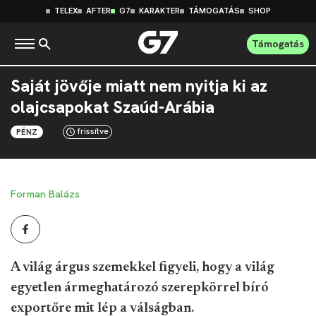
TELEX
AFTER
G7
KARAKTER
TÁMOGATÁS
SHOP
Támogatás
Saját jövője miatt nem nyitja ki az
olajcsapokat Szaúd-Arábia
frissítve
PÉNZ
Forman Balázs
A világ árgus szemekkel figyeli, hogy a világ
egyetlen ármeghatározó szerepkörrel bíró
exportőre mit lép a válságban.