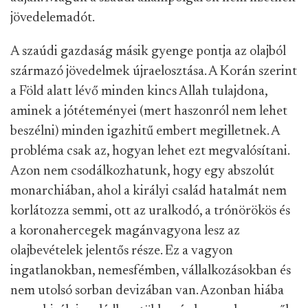
jövedelemadót.
A szaúdi gazdaság másik gyenge pontja az olajból
származó jövedelmek újraelosztása. A Korán szerint
a Föld alatt lévő minden kincs Allah tulajdona,
aminek a jótéteményei (mert haszonról nem lehet
beszélni) minden igazhitű embert megilletnek. A
probléma csak az, hogyan lehet ezt megvalósítani.
Azon nem csodálkozhatunk, hogy egy abszolút
monarchiában, ahol a királyi család hatalmát nem
korlátozza semmi, ott az uralkodó, a trónörökös és
a koronahercegek magánvagyona lesz az
olajbevételek jelentős része. Ez a vagyon
ingatlanokban, nemesfémben, vállalkozásokban és
nem utolsó sorban devizában van. Azonban hiába