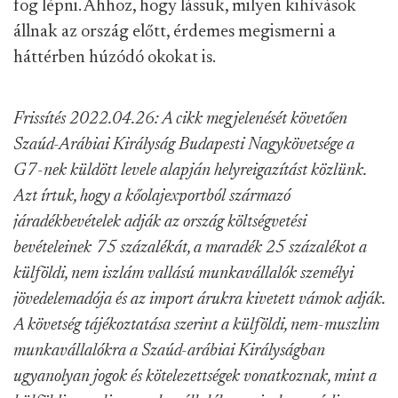
fog lépni. Ahhoz, hogy lássuk, milyen kihívások
állnak az ország előtt, érdemes megismerni a
háttérben húzódó okokat is.
Frissítés 2022.04.26: A cikk megjelenését követően
Szaúd-Arábiai Királyság Budapesti Nagykövetsége a
G7-nek küldött levele alapján helyreigazítást közlünk.
Azt írtuk, hogy a kőolajexportból származó
járadékbevételek adják az ország költségvetési
bevételeinek 75 százalékát, a maradék 25 százalékot a
külföldi, nem iszlám vallású munkavállalók személyi
jövedelemadója és az import árukra kivetett vámok adják.
A követség tájékoztatása szerint a külföldi, nem-muszlim
munkavállalókra a Szaúd-arábiai Királyságban
ugyanolyan jogok és kötelezettségek vonatkoznak, mint a