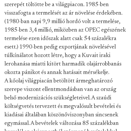
szerepét töltötte be a világpiacon. 1985-ben
visszafogta a termelését az ár növelése érdekében.
(1980-ban napi 9,9 millió hordó volt a termelése,
1985-ben 3,4 millió, miközben az OPEC egészének
termelése ezen időszak alatt csak 54 százalékra
esett.) 1990-ben pedig exportjának növelésével
túlkínálatot hozott létre, hogy a Kuvait iraki
lerohanása miatti kitört harmadik olajárrobbanás
okozta pánikot és annak hatásait mérsékelje.
A kőolaj világpiacán betöltött ármeghatározó
szerepe viszont ellentmondásban van az ország
belső modernizációs szükségleteivel. A szaúdi
költségvetés tervezett és megvalósult bevételei és
kiadásai általában köszönőviszonyban sincsenek
egymással. A bevételek változása 85 százalékban