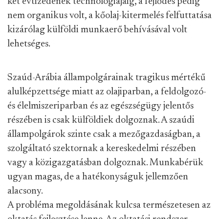
két évtizedének technológiájáig, a fejlődés pedig
nem organikus volt, a kőolaj-kitermelés felfuttatása
kizárólag külföldi munkaerő behívásával volt
lehetséges.
Szaúd-Arábia állampolgárainak tragikus mértékű
alulképzettsége miatt az olajiparban, a feldolgozó-
és élelmiszeriparban és az egészségügy jelentős
részében is csak külföldiek dolgoznak. A szaúdi
állampolgárok szinte csak a mezőgazdaságban, a
szolgáltató szektornak a kereskedelmi részében
vagy a közigazgatásban dolgoznak. Munkabérük
ugyan magas, de a hatékonyságuk jellemzően
alacsony.
A probléma megoldásának kulcsa természetesen az