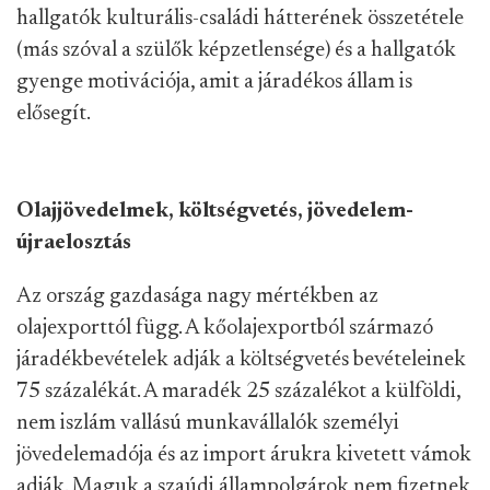
hallgatók kulturális-családi hátterének összetétele
(más szóval a szülők képzetlensége) és a hallgatók
gyenge motivációja, amit a járadékos állam is
elősegít.
Olajjövedelmek, költségvetés, jövedelem-
újraelosztás
Az ország gazdasága nagy mértékben az
olajexporttól függ. A kőolajexportból származó
járadékbevételek adják a költségvetés bevételeinek
75 százalékát. A maradék 25 százalékot a külföldi,
nem iszlám vallású munkavállalók személyi
jövedelemadója és az import árukra kivetett vámok
adják. Maguk a szaúdi állampolgárok nem fizetnek