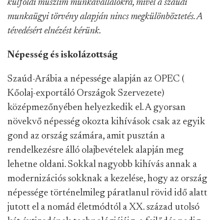
külföldi muszlim munkavállalókra, mivel a szaúdi
munkaügyi törvény alapján nincs megkülönböztetés. A
tévedésért elnézést kérünk.
Népesség és iskolázottság
Szaúd-Arábia a népessége alapján az OPEC (
Kőolaj-exportáló Országok Szervezete)
középmezőnyében helyezkedik el
. A gyorsan
növekvő népesség okozta kihívások csak az egyik
gond az ország számára, amit pusztán a
rendelkezésre álló olajbevételek alapján meg
lehetne oldani. Sokkal nagyobb kihívás annak a
modernizációs sokknak a kezelése, hogy az ország
népessége történelmileg páratlanul rövid idő alatt
jutott el a nomád életmódtól a XX. század utolsó