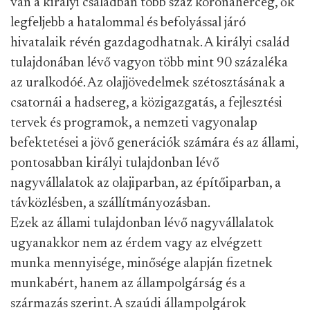
van a királyi családban több száz koronaherceg, ők
legfeljebb a hatalommal és befolyással járó
hivatalaik révén gazdagodhatnak. A királyi család
tulajdonában lévő vagyon több mint 90 százaléka
az uralkodóé.
Az olajjövedelmek szétosztásának a
csatornái a hadsereg, a közigazgatás, a fejlesztési
tervek és programok, a nemzeti vagyonalap
befektetései a jövő generációk számára és az állami,
pontosabban királyi tulajdonban lévő
nagyvállalatok az olajiparban, az építőiparban, a
távközlésben, a szállítmányozásban.
Ezek az állami tulajdonban lévő nagyvállalatok
ugyanakkor nem az érdem vagy az elvégzett
munka mennyisége, minősége alapján fizetnek
munkabért, hanem az állampolgárság és a
származás szerint. A szaúdi állampolgárok