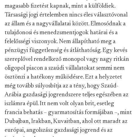
magasabb fizetést kapnak, mint a külföldiek.
Társasági jogi értelemben nincs éles választóvonal
az állam és a nagyvállalatai között. Elmosódnak a
tulajdonosi és menedzsmentjogok határai és a
felelősségi viszonyok. Nem állapítható meg a
pénzügyi függetlenség és átláthatóság. Egy kevés
szereplővel rendelkező monopol vagy nagy ritkán
oligopol piacon a szaúdi vállalatokat semmi nem
ösztönzi a hatékony működésre. Ezt a helyzetet
még tovább súlyosbítja az a tény, hogy Szaúd-
Arábia gazdasági jogrendszere teljes egészében az
iszlámra épül. Itt nem volt olyan brit, esetleg
francia behatás – gyarmatosítás formájában –, mint
Dubajban, Irakban, Kuvaitban, ahol ott maradt az
európai, angolszász gazdasági jogrend és az