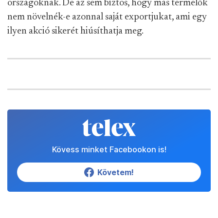
országoknak. De az sem biztos, hogy más termelők
nem növelnék-e azonnal saját exportjukat, ami egy
ilyen akció sikerét hiúsíthatja meg
.
Kövess minket Facebookon is!
Követem!