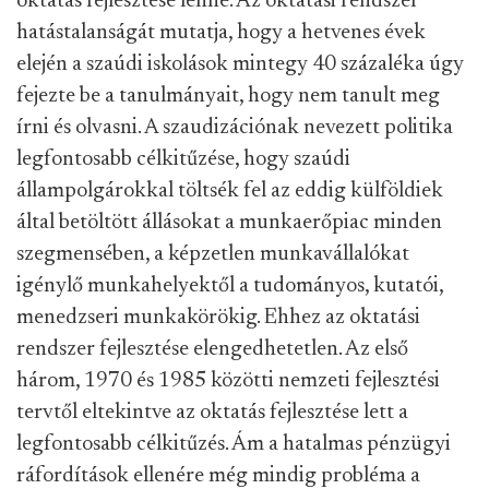
oktatás fejlesztése lenne. Az oktatási rendszer
hatástalanságát mutatja, hogy a hetvenes évek
elején a szaúdi iskolások mintegy 40 százaléka úgy
fejezte be a tanulmányait, hogy nem tanult meg
írni és olvasni
. A szaudizációnak nevezett politika
legfontosabb célkitűzése, hogy szaúdi
állampolgárokkal töltsék fel az eddig külföldiek
által betöltött állásokat a munkaerőpiac minden
szegmensében, a képzetlen munkavállalókat
igénylő munkahelyektől a tudományos, kutatói,
menedzseri munkakörökig. Ehhez az oktatási
rendszer fejlesztése elengedhetetlen. Az első
három, 1970 és 1985 közötti nemzeti fejlesztési
tervtől eltekintve az oktatás fejlesztése lett a
legfontosabb célkitűzés. Ám a hatalmas pénzügyi
ráfordítások ellenére még mindig probléma a