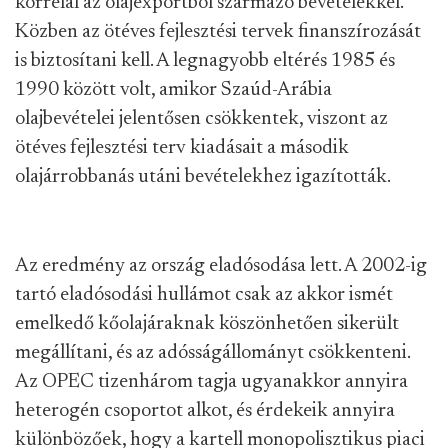
korrelál az olajexportból származó bevételekkel.
Közben az ötéves fejlesztési tervek finanszírozását
is biztosítani kell. A legnagyobb eltérés 1985 és
1990 között volt, amikor Szaúd-Arábia
olajbevételei jelentősen csökkentek, viszont az
ötéves fejlesztési terv kiadásait a második
olajárrobbanás utáni bevételekhez igazították.
Az eredmény az ország eladósodása lett. A 2002-ig
tartó eladósodási hullámot csak az akkor ismét
emelkedő kőolajáraknak köszönhetően sikerült
megállítani, és az adósságállományt csökkenteni.
Az OPEC tizenhárom tagja ugyanakkor annyira
heterogén csoportot alkot, és érdekeik annyira
különbözőek, hogy a kartell monopolisztikus piaci