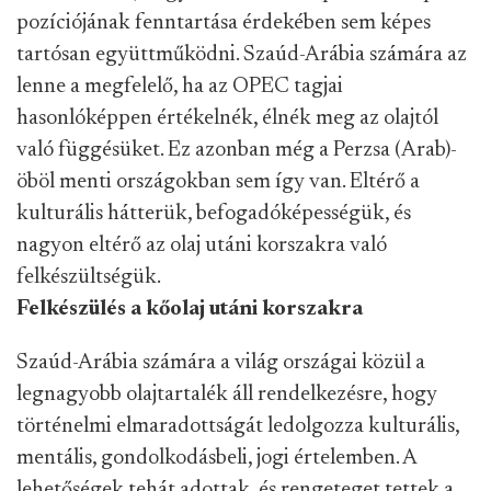
pozíciójának fenntartása érdekében sem képes
tartósan együttműködni.
Szaúd-Arábia számára az
lenne a megfelelő, ha az OPEC tagjai
hasonlóképpen értékelnék, élnék meg az olajtól
való függésüket. Ez azonban még a Perzsa (Arab)-
öböl menti országokban sem így van. Eltérő a
kulturális hátterük, befogadóképességük, és
nagyon eltérő az olaj utáni korszakra való
felkészültségük.
Felkészülés a kőolaj utáni korszakra
Szaúd-Arábia számára a világ országai közül a
legnagyobb olajtartalék áll rendelkezésre, hogy
történelmi elmaradottságát ledolgozza kulturális,
mentális, gondolkodásbeli, jogi értelemben. A
lehetőségek tehát adottak, és rengeteget tettek a