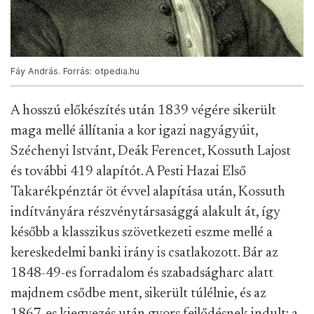
Fáy András. Forrás: otpedia.hu
A hosszú előkészítés után 1839 végére sikerült
maga mellé állítania a kor igazi nagyágyúit,
Széchenyi Istvánt, Deák Ferencet, Kossuth Lajost
és további 419 alapítót. A Pesti Hazai Első
Takarékpénztár öt évvel alapítása után, Kossuth
indítványára részvénytársasággá alakult át, így
később a klasszikus szövetkezeti eszme mellé a
kereskedelmi banki irány is csatlakozott. Bár az
1848-49-es forradalom és szabadságharc alatt
majdnem csődbe ment, sikerült túlélnie, és az
1867-es kiegyezés után gyors fejlődésnek indult: a