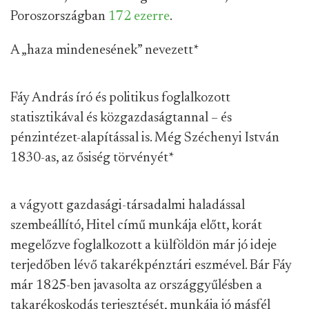
Poroszországban
172 ezerre
.
A „haza mindenesének” nevezett
*
Fáy András író és politikus foglalkozott
statisztikával és közgazdaságtannal – és
pénzintézet-alapítással is. Még Széchenyi István
1830-as, az ősiség törvényét
*
a vágyott gazdasági-társadalmi haladással
szembeállító, Hitel című munkája előtt, korát
megelőzve foglalkozott a külföldön már jó ideje
terjedőben lévő takarékpénztári eszmével. Bár Fáy
már 1825-ben javasolta az országgyűlésben a
takarékoskodás terjesztését, munkája jó másfél