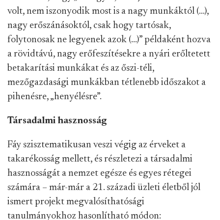
volt, nem iszonyodik most is a nagy munkáktól (…),
nagy erőszánásoktól, csak hogy tartósak,
folytonosak ne legyenek azok (…)” példaként hozva
a rövidtávú, nagy erőfeszítésekre a nyári erőltetett
betakarítási munkákat és az őszi-téli,
mezőgazdasági munkákban tétlenebb időszakot a
pihenésre, „henyélésre”.
Társadalmi hasznosság
Fáy szisztematikusan veszi végig az érveket a
takarékosság mellett, és részletezi a társadalmi
hasznosságát a nemzet egésze és egyes rétegei
számára – már-már a 21. századi üzleti életből jól
ismert projekt megvalósíthatósági
tanulmányokhoz hasonlítható módon: