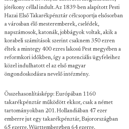
jótékony céllal indult. Az 1839-ben alapított Pesti
Hazai Első Takarékpénztár célcsoportja elsősorban
a városban élő mesteremberek, cselédek,
napszámosok, katonák, jobbágyok voltak, akik a
korabeli számítások szerint csaknem 350 ezren
éltek a mintegy 400 ezres lakosú Pest megyében a
reformkori időkben, így a potenciális ügyfeleihez
közel indulhatott el az első magyar
öngondoskodásra nevelő intézmény.
Összehasonlításképp: Európában 1160
takarékpénztár működött ekkor, csak a német
tartományokban 201. Hollandiában 47 ezer
emberre jut egy takarékpénztár, Bajorországban
65 ezerre, Württembergben 64 ezerre,