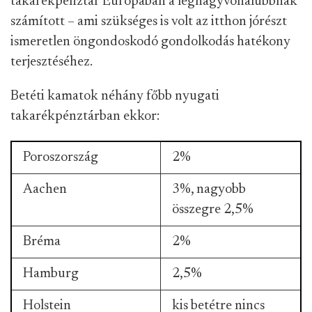
takarékpénztár Európában a legnagyvonalúbbnak
számított – ami szükséges is volt az itthon jórészt
ismeretlen öngondoskodó gondolkodás hatékony
terjesztéséhez.
Betéti kamatok néhány főbb nyugati
takarékpénztárban ekkor:
Poroszország
2%
Aachen
3%, nagyobb
összegre 2,5%
Bréma
2%
Hamburg
2,5%
Holstein
kis betétre nincs