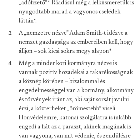
„adófizető”
*
. Ráadásul még a lelkiismeretük is
nyugodtabb marad a vagyonos cselédek
láttán
*
.
A „nemzetre nézve” Adam Smith-t idézve a
nemzet gazdagsága az embereiben kell, hogy
álljon – sok kicsi sokra megy alapon
*
Még a mindenkori kormányra nézve is
vannak pozitív hozadékai a takarékosságnak
a köznép körében – bizalommal és
engedelmességgel van a kormány, alkotmány
és törvények iránt az, aki saját sorsát javulni
érzi, a közterheket „örömestebb” viseli.
Honvédelemre, katonai szolgálatra is inkább
engedi a fiát az a paraszt, akinek magának is
van vagyona, van mit védenie, és zendülésre