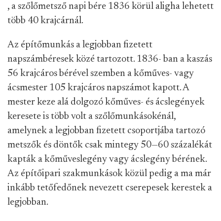
, a szőlőmetsző napi bére 1836 körül aligha lehetett
több 40 krajcárnál.
Az építőmunkás a legjobban fizetett
napszámbéresek közé tartozott. 1836- ban a kaszás
56 krajcáros bérével szemben a kőműves- vagy
ácsmester 105 krajcáros napszámot kapott. A
mester keze alá dolgozó kőműves- és ácslegények
keresete is több volt a szőlőmunkásokénál,
amelynek a legjobban fizetett csoportjába tartozó
metszők és döntők csak mintegy 50—60 százalékát
kapták a kőműveslegény vagy ácslegény bérének.
Az építőipari szakmunkások közül pedig a ma már
inkább tetőfedőnek nevezett cserepesek kerestek a
legjobban.