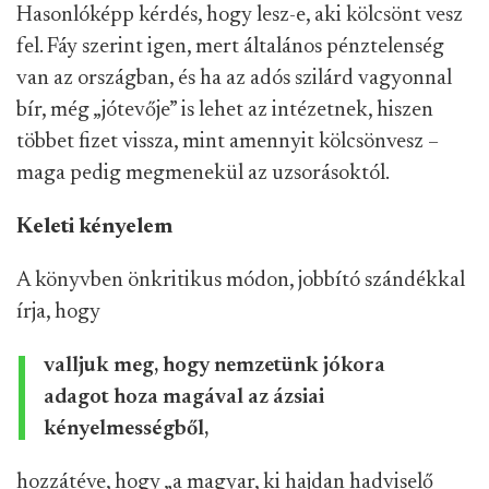
Hasonlóképp kérdés, hogy lesz-e, aki kölcsönt vesz
fel. Fáy szerint igen, mert általános pénztelenség
van az országban, és ha az adós szilárd vagyonnal
bír, még „jótevője” is lehet az intézetnek, hiszen
többet fizet vissza, mint amennyit kölcsönvesz –
maga pedig megmenekül az uzsorásoktól.
Keleti kényelem
A könyvben önkritikus módon, jobbító szándékkal
írja, hogy
valljuk meg, hogy nemzetünk jókora
adagot hoza magával az ázsiai
kényelmességből,
hozzátéve, hogy „a magyar, ki hajdan hadviselő