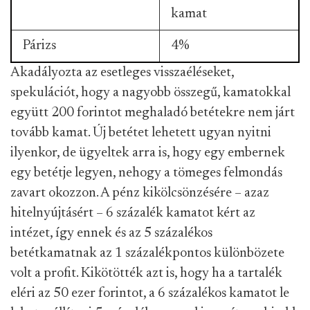
kamat
Párizs
4%
Akadályozta az esetleges visszaéléseket,
spekulációt, hogy a nagyobb összegű, kamatokkal
együtt 200 forintot meghaladó betétekre nem járt
tovább kamat. Új betétet lehetett ugyan nyitni
ilyenkor, de ügyeltek arra is, hogy egy embernek
egy betétje legyen, nehogy a tömeges felmondás
zavart okozzon. A pénz kikölcsönzésére – azaz
hitelnyújtásért – 6 százalék kamatot kért az
intézet, így ennek és az 5 százalékos
betétkamatnak az 1 százalékpontos különbözete
volt a profit. Kikötötték azt is, hogy ha a tartalék
eléri az 50 ezer forintot, a 6 százalékos kamatot le