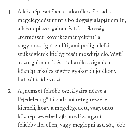
A köznép esetében a takarékos élet adta
megelégedést mint a boldogság alapját említi,
a köznépi szorgalom és takarékosság
„természeti következményeként” a
vagyonosságot említi, ami pedig a lelki
szükségletek kielégítését mozdítja elő. Végül
a szorgalomnak és a takarékosságnak a
köznép erkölcsiségére gyakorolt jótékony
hatását is ide veszi.
A „nemzet felsőbb osztályaira nézve a
Fejedelemig” társadalmi réteg részére
kiemeli, hogy a megelégedett, vagyonos
köznép kevésbé hajlamos lázongani a
feljebbvalói ellen, vagy meglopni azt, sőt, jobb