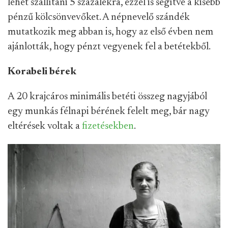
lehet szállítani 5 százalékra, ezzel is segítve a kisebb
pénzű kölcsönvevőket. A népnevelő szándék
mutatkozik meg abban is, hogy az első évben nem
ajánlották, hogy pénzt vegyenek fel a betétekből.
Korabeli bérek
A 20 krajcáros minimális betéti összeg nagyjából
egy munkás félnapi bérének felelt meg, bár nagy
eltérések voltak a
fizetésekben
.