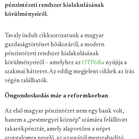
pénzintézeti rendszer kialakulásának
körülményeiről.
Tavaly indult cikksorozatunk a magyar
gazdaságtörténet hőskoráról, a modern
pénzintézeti rendszer kialakulásának
körülményeiről – amelyhez az
OTPédia
nyújtja a
szakmai hátteret. Az eddig megjelent cikkek az írás
végén találhatók.
Öngondoskodás már a reformkorban
Az első magyar pénzintézet nem egy bank volt,
hanem a „pestmegyei köznép” számára felállított
takarékpénztár, amely alapvetően a népet
szorgalomra nevelő, az uzsorától megszabadító,