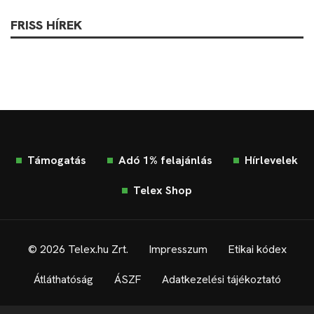
FRISS HÍREK
Támogatás
Adó 1% felajánlás
Hírlevelek
Telex Shop
© 2026 Telex.hu Zrt.
Impresszum
Etikai kódex
Átláthatóság
ÁSZF
Adatkezelési tájékoztató
Sütitájékoztató
Süti beállítások
Szabályzatok