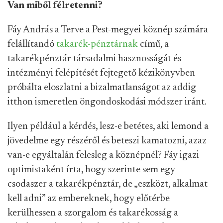
Van miből félretenni?
Fáy András a Terve a Pest-megyei köznép számára
felállítandó
takarék-pénztárnak
című, a
takarékpénztár társadalmi hasznosságát és
intézményi felépítését fejtegető kézikönyvben
próbálta eloszlatni a bizalmatlanságot az addig
itthon ismeretlen öngondoskodási módszer iránt.
Ilyen például a kérdés, lesz-e betétes, aki lemond a
jövedelme egy részéről és beteszi kamatozni, azaz
van-e egyáltalán felesleg a köznépnél? Fáy igazi
optimistaként írta, hogy szerinte sem egy
csodaszer a takarékpénztár, de „eszközt, alkalmat
kell adni” az embereknek, hogy előtérbe
kerülhessen a szorgalom és takarékosság a