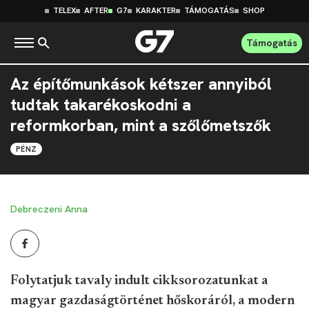
TELEX
AFTER
G7
KARAKTER
TÁMOGATÁS
SHOP
Támogatás
Az építőmunkások kétszer annyiból
tudtak takarékoskodni a
reformkorban, mint a szőlőmetszők
PÉNZ
Debreczeni Anna
Folytatjuk tavaly indult cikksorozatunkat a
magyar gazdaságtörténet hőskoráról, a modern