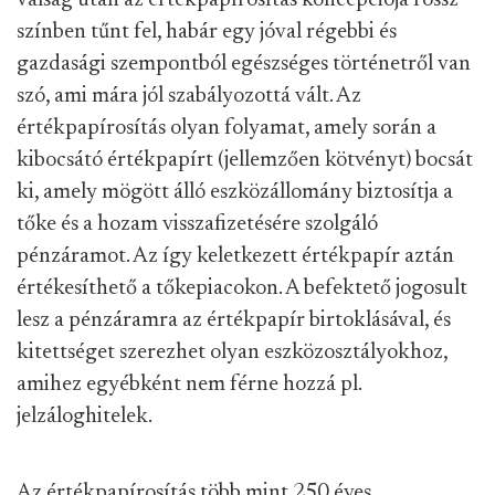
válság után az értékpapírosítás koncepciója rossz
színben tűnt fel, habár egy jóval régebbi és
gazdasági szempontból egészséges történetről van
szó, ami mára jól szabályozottá vált. Az
értékpapírosítás olyan folyamat, amely során a
kibocsátó értékpapírt (jellemzően kötvényt) bocsát
ki, amely mögött álló eszközállomány biztosítja a
tőke és a hozam visszafizetésére szolgáló
pénzáramot. Az így keletkezett értékpapír aztán
értékesíthető a tőkepiacokon. A befektető jogosult
lesz a pénzáramra az értékpapír birtoklásával, és
kitettséget szerezhet olyan eszközosztályokhoz,
amihez egyébként nem férne hozzá pl.
jelzáloghitelek.
Az értékpapírosítás több mint 250 éves