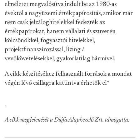
elméletet megvalósítva indult be az 1980-as
évektől a nagyüzemi értékpapírosítás, amikor már
nem csak jelzáloghitelekkel fedezték az
értékpapírokat, hanem vállalati és szuverén
kölcsönökkel, fogyasztói hitelekkel,
projektfinanszírozással, lízing /
vevőkövetelésekkel, gyakorlatilag bármivel.
A cikk készítéséhez felhasznált források a mondat
végén lévő csillagra kattintva érhetők el
*
.
A cikk megjelenését a Diófa Alapkezelő Zrt. támogatta.