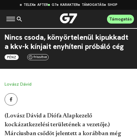
TELEX
AFTER
G7
KARAKTER
TÁMOGATÁS
SHOP
Támogatás
Nincs csoda, könyörtelenül kipukkadt
a kkv-k kínjait enyhíteni próbáló cég
frissítve
PÉNZ
Lovász Dávid
(Lovász Dávid a Diófa Alapkezelő
kockázatkezelési területének a vezetője.)
Márciusban csődöt jelentett a korábban még