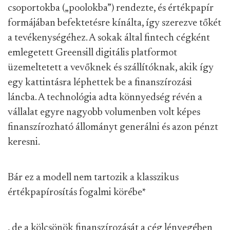
csoportokba („poolokba”) rendezte, és értékpapír
formájában befektetésre kínálta, így szerezve tőkét
a tevékenységéhez. A sokak által fintech cégként
emlegetett Greensill digitális platformot
üzemeltetett a vevőknek és szállítóknak, akik így
egy kattintásra léphettek be a finanszírozási
láncba. A technológia adta könnyedség révén a
vállalat egyre nagyobb volumenben volt képes
finanszírozható állományt generálni és azon pénzt
keresni.
Bár ez a modell nem tartozik a klasszikus
értékpapírosítás fogalmi körébe
*
, de a kölcsönök finanszírozását a cég lényegében