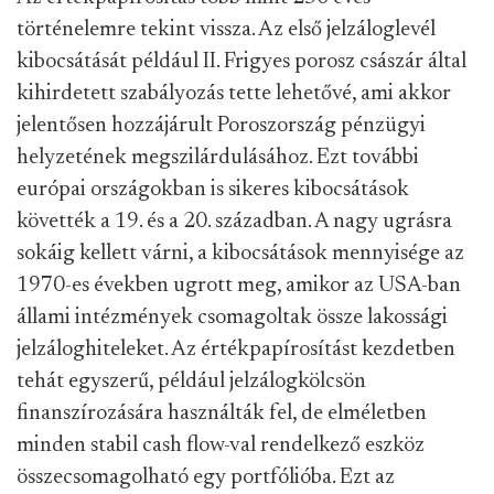
történelemre tekint vissza. Az első jelzáloglevél
kibocsátását például II. Frigyes porosz császár által
kihirdetett szabályozás tette lehetővé, ami akkor
jelentősen hozzájárult Poroszország pénzügyi
helyzetének megszilárdulásához. Ezt további
európai országokban is sikeres kibocsátások
követték a 19. és a 20. században. A nagy ugrásra
sokáig kellett várni, a kibocsátások mennyisége az
1970-es években ugrott meg, amikor az USA-ban
állami intézmények csomagoltak össze lakossági
jelzáloghiteleket. Az értékpapírosítást kezdetben
tehát egyszerű, például jelzálogkölcsön
finanszírozására használták fel, de elméletben
minden stabil cash flow-val rendelkező eszköz
összecsomagolható egy portfólióba. Ezt az