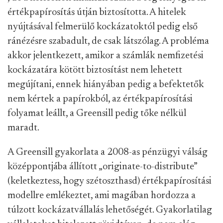
értékpapírosítás útján biztosította. A hitelek
nyújtásával felmerülő kockázatoktól pedig első
ránézésre szabadult, de csak látszólag. A probléma
akkor jelentkezett, amikor a számlák nemfizetési
kockázatára kötött biztosítást nem lehetett
megújítani, ennek hiányában pedig a befektetők
nem kértek a papírokból, az értékpapírosítási
folyamat leállt, a Greensill pedig tőke nélkül
maradt.
A Greensill gyakorlata a 2008-as pénzügyi válság
középpontjába állított „originate-to-distribute”
(keletkeztess, hogy szétoszthasd) értékpapírosítási
modellre emlékeztet, ami magában hordozza a
túlzott kockázatvállalás lehetőségét. Gyakorlatilag