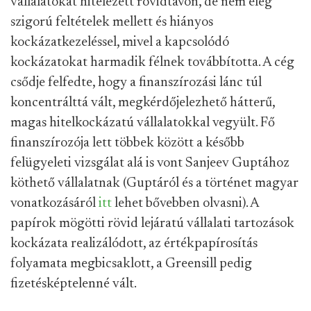
vállalatokat hitelezett rövidtávon, de nem elég
szigorú feltételek mellett és hiányos
kockázatkezeléssel, mivel a kapcsolódó
kockázatokat harmadik félnek továbbította. A cég
csődje felfedte, hogy a finanszírozási lánc túl
koncentrálttá vált, megkérdőjelezhető hátterű,
magas hitelkockázatú vállalatokkal vegyült. Fő
finanszírozója lett többek között a később
felügyeleti vizsgálat alá is vont Sanjeev Guptához
köthető vállalatnak (Guptáról és a történet magyar
vonatkozásáról
itt
lehet bővebben olvasni). A
papírok mögötti rövid lejáratú vállalati tartozások
kockázata realizálódott, az értékpapírosítás
folyamata megbicsaklott, a Greensill pedig
fizetésképtelenné vált.