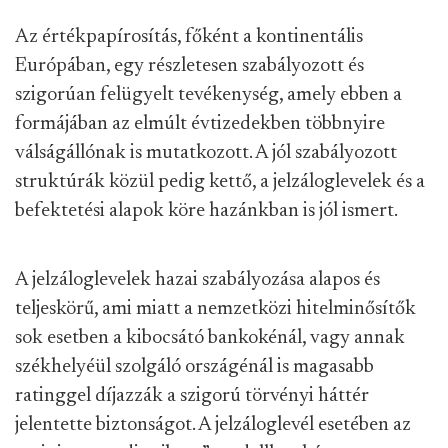
Az értékpapírosítás, főként a kontinentális
Európában, egy részletesen szabályozott és
szigorúan felügyelt tevékenység, amely ebben a
formájában az elmúlt évtizedekben többnyire
válságállónak is mutatkozott. A jól szabályozott
struktúrák közül pedig kettő, a jelzáloglevelek és a
befektetési alapok köre hazánkban is jól ismert.
A jelzáloglevelek hazai szabályozása alapos és
teljeskörű, ami miatt a nemzetközi hitelminősítők
sok esetben a kibocsátó bankokénál, vagy annak
székhelyéül szolgáló országénál is magasabb
ratinggel díjazzák a szigorú törvényi háttér
jelentette biztonságot. A jelzáloglevél esetében az