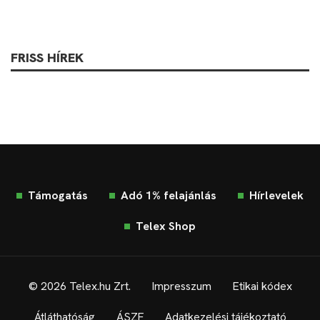
FRISS HÍREK
Támogatás
Adó 1% felajánlás
Hírlevelek
Telex Shop
© 2026 Telex.hu Zrt.
Impresszum
Etikai kódex
Átláthatóság
ÁSZF
Adatkezelési tájékoztató