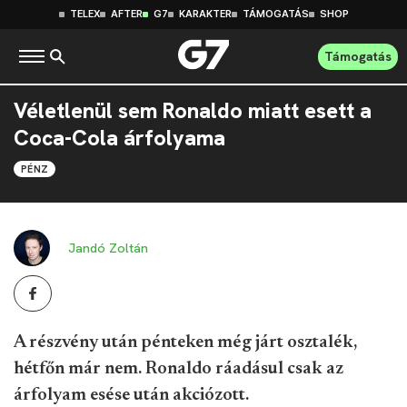
TELEX
AFTER
G7
KARAKTER
TÁMOGATÁS
SHOP
Támogatás
Véletlenül sem Ronaldo miatt esett a
Coca-Cola árfolyama
PÉNZ
Jandó Zoltán
A részvény után pénteken még járt osztalék,
hétfőn már nem. Ronaldo ráadásul csak az
árfolyam esése után akciózott.