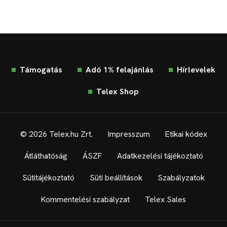
Támogatás
Adó 1% felajánlás
Hírlevelek
Telex Shop
© 2026 Telex.hu Zrt.
Impresszum
Etikai kódex
Átláthatóság
ÁSZF
Adatkezelési tájékoztató
Sütitájékoztató
Süti beállítások
Szabályzatok
Kommentelési szabályzat
Telex Sales