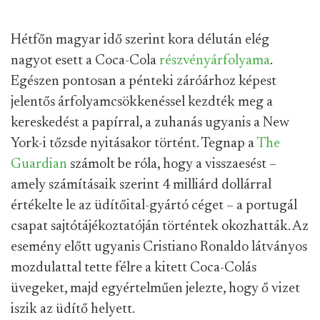
Hétfőn magyar idő szerint kora délután elég
nagyot esett a Coca-Cola
részvényárfolyama
.
Egészen pontosan a pénteki záróárhoz képest
jelentős árfolyamcsökkenéssel kezdték meg a
kereskedést a papírral, a zuhanás ugyanis a New
York-i tőzsde nyitásakor történt. Tegnap a
The
Guardian
számolt be róla, hogy a visszaesést –
amely számításaik szerint 4 milliárd dollárral
értékelte le az üdítőital-gyártó céget – a portugál
csapat sajtótájékoztatóján történtek okozhatták. Az
esemény előtt ugyanis Cristiano Ronaldo látványos
mozdulattal tette félre a kitett Coca-Colás
üvegeket, majd egyértelműen jelezte, hogy ő vizet
iszik az üdítő helyett.