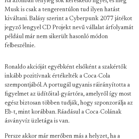
Rá azonban tényleg sok kereskedő figyel, és még
Musk is csak a tengerentúlon tud ilyen hatást
kiváltani. Balásy szerint a Cyberpunk 2077 játékot
jegyző lengyel CD Projekt nevű vállalat árfolyamát
például már nem sikerült hasonló módon
felbeszélnie.
Ronaldo akcióját egyébként elsőként a szakértők
inkább pozitívnak értékelték a Coca-Cola
szempontjából. A portugál ugyanis ráirányította a
figyelmet az üdítőital-gyártóra, amelyről így most
egész biztosan többen tudják, hogy szponzorálja az
Eb-t, mint korábban. Ráadásul a Coca-Colának
ásványvíz üzletága is van.
Persze akkor már merőben más a helyzet, ha a