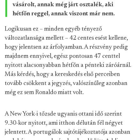
vásárolt, annak még járt osztalék, aki
hétfőn reggel, annak viszont már nem.
Logikusan ez – minden egyéb tényező
változatlansága mellett – 42 centes esést kellene,
hogy jelentsen az árfolyamban. A részvény pedig
majdnem ennyivel, egész pontosan 47 centtel
nyitott alacsonyabban hétfőn a pénteki záróárnál.
Más kérdés, hogy a kereskedés első perceiben
tovább csökkent a jegyzés, valószínűleg azonban
még ez sem Ronaldo miatt volt.
A New York-i tőzsde ugyanis ottani idő szerint
9.30-kor nyitott, ami itthon délután fél négyet
jelentett. A portugálok sajtótájékoztatója azonban