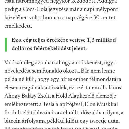
csak háromnegyed négykor kezdődött. Addigra
pedig a Coca-Cola jegyzése már a napi mélypont
közelében volt, ahonnan a nap végére 30 centet
emelkedett.
Ez a cég teljes értékére vetítve 1,3 milliárd
dolláros felértékelődést jelent.
Valószínűleg azonban ahogy a csökkenést, úgy a
növekedést sem Ronaldo okozta. Bár nem lenne
példa nélküli, hogy egy híres ember félmondatára
élesen reagálnak a tőzsdék, ez azért nem általános.
Ahogy Balásy Zsolt, a Hold Alapkezelő elemzője
emlékeztetett: a Tesla alapítójával, Elon Muskkal
fordult elő többször is az elmúlt időszakban ilyen, a
bitcoin árfolyama például kilőtt egy tweetje után.