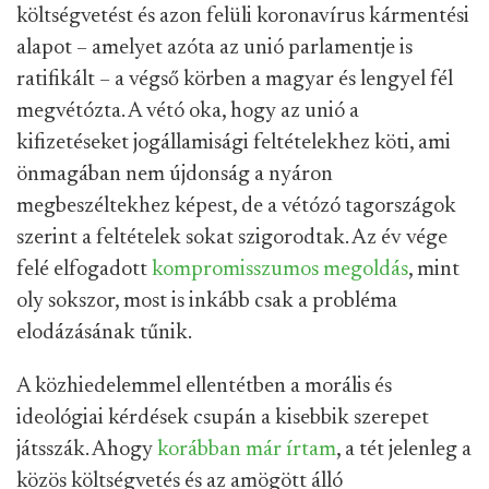
költségvetést és azon felüli koronavírus kármentési
alapot – amelyet azóta az unió parlamentje is
ratifikált – a végső körben a magyar és lengyel fél
megvétózta. A vétó oka, hogy az unió a
kifizetéseket jogállamisági feltételekhez köti, ami
önmagában nem újdonság a nyáron
megbeszéltekhez képest, de a vétózó tagországok
szerint a feltételek sokat szigorodtak. Az év vége
felé elfogadott
kompromisszumos megoldás
, mint
oly sokszor, most is inkább csak a probléma
elodázásának tűnik.
A közhiedelemmel ellentétben a morális és
ideológiai kérdések csupán a kisebbik szerepet
játsszák. Ahogy
korábban már írtam
, a tét jelenleg a
közös költségvetés és az amögött álló