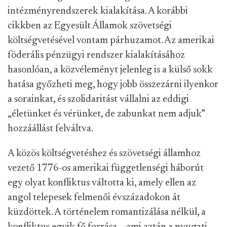
intézményrendszerek kialakítása. A korábbi
cikkben az Egyesült Államok szövetségi
költségvetésével vontam párhuzamot. Az amerikai
föderális pénzügyi rendszer kialakításához
hasonlóan, a közvéleményt jelenleg is a külső sokk
hatása győzheti meg, hogy jobb összezárni ilyenkor
a sorainkat, és szolidaritást vállalni az eddigi
„életünket és vérünket, de zabunkat nem adjuk”
hozzáállást felváltva.
A közös költségvetéshez és szövetségi államhoz
vezető 1776-os amerikai függetlenségi háborút
egy olyat konfliktus váltotta ki, amely ellen az
angol telepesek felmenői évszázadokon át
küzdöttek. A történelem romantizálása nélkül, a