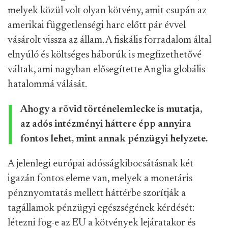
melyek közül volt olyan kötvény, amit csupán az
amerikai függetlenségi harc előtt pár évvel
vásárolt vissza az állam. A fiskális forradalom által
elnyúló és költséges háborúk is megfizethetővé
váltak, ami nagyban elősegítette Anglia globális
hatalommá válását.
Ahogy a rövid történelemlecke is mutatja,
az adós intézményi háttere épp annyira
fontos lehet, mint annak pénzügyi helyzete.
A jelenlegi európai adósságkibocsátásnak két
igazán fontos eleme van, melyek a monetáris
pénznyomtatás mellett háttérbe szorítják a
tagállamok pénzügyi egészségének kérdését:
létezni fog-e az EU a kötvények lejáratakor és