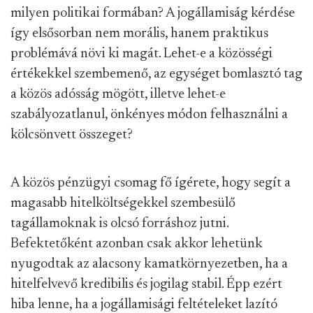
milyen politikai formában? A jogállamiság kérdése
így elsősorban nem morális, hanem praktikus
problémává növi ki magát. Lehet-e a közösségi
értékekkel szembemenő, az egységet bomlasztó tag
a közös adósság mögött, illetve lehet-e
szabályozatlanul, önkényes módon felhasználni a
kölcsönvett összeget?
A közös pénzügyi csomag fő ígérete, hogy segít a
magasabb hitelköltségekkel szembesülő
tagállamoknak is olcsó forráshoz jutni.
Befektetőként azonban csak akkor lehetünk
nyugodtak az alacsony kamatkörnyezetben, ha a
hitelfelvevő kredibilis és jogilag stabil. Épp ezért
hiba lenne, ha a jogállamisági feltételeket lazító