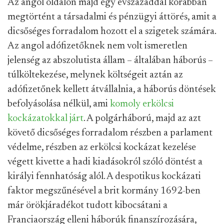
Az angol oldalon majd egy évszázaddal korábban
megtörtént a társadalmi és pénzügyi áttörés, amit a
dicsőséges forradalom hozott el a szigetek számára.
Az angol adófizetőknek nem volt ismeretlen
jelenség az abszolutista állam – általában háborús –
túlköltekezése, melynek költségeit aztán az
adófizetőnek kellett átvállalnia, a háborús döntések
befolyásolása nélkül, ami
komoly erkölcsi
kockázatokkal járt
. A polgárháború, majd az azt
követő dicsőséges forradalom részben a parlament
védelme, részben az erkölcsi kockázat kezelése
végett kivette a hadi kiadásokról szóló döntést a
királyi fennhatóság alól. A despotikus kockázati
faktor megszűnésével a brit kormány 1692-ben
már örökjáradékot tudott kibocsátani a
Franciaország elleni háborúk finanszírozására,