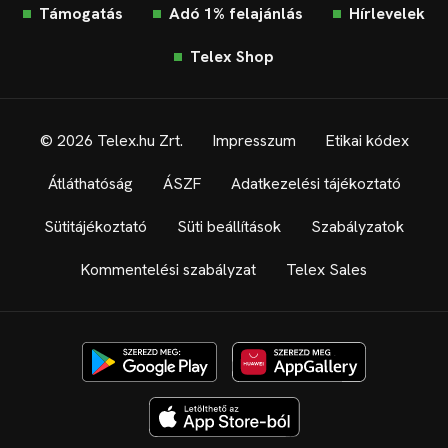
Támogatás
Adó 1% felajánlás
Hírlevelek
Telex Shop
© 2026 Telex.hu Zrt.
Impresszum
Etikai kódex
Átláthatóság
ÁSZF
Adatkezelési tájékoztató
Sütitájékoztató
Süti beállítások
Szabályzatok
Kommentelési szabályzat
Telex Sales