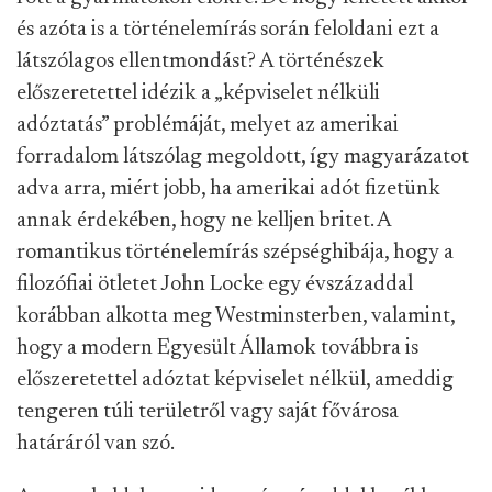
és azóta is a történelemírás során feloldani ezt a
látszólagos ellentmondást? A történészek
előszeretettel idézik a „képviselet nélküli
adóztatás” problémáját, melyet az amerikai
forradalom látszólag megoldott, így magyarázatot
adva arra, miért jobb, ha amerikai adót fizetünk
annak érdekében, hogy ne kelljen britet. A
romantikus történelemírás szépséghibája, hogy a
filozófiai ötletet John Locke egy évszázaddal
korábban alkotta meg Westminsterben, valamint,
hogy a modern Egyesült Államok továbbra is
előszeretettel adóztat képviselet nélkül, ameddig
tengeren túli területről vagy saját fővárosa
határáról van szó.