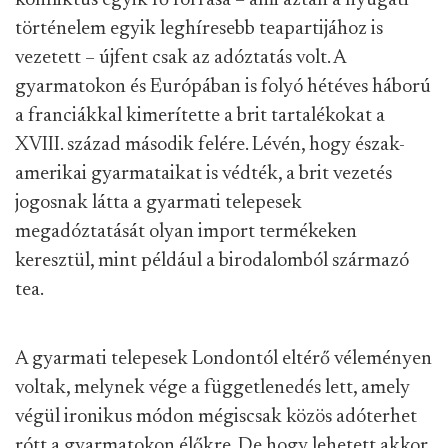
konfliktus egyik fő forrása – ami aztán a nyugati
történelem egyik leghíresebb teapartijához is
vezetett – újfent csak az adóztatás volt. A
gyarmatokon és Európában is folyó hétéves háború
a franciákkal kimerítette a brit tartalékokat a
XVIII. század második felére. Lévén, hogy észak-
amerikai gyarmataikat is védték, a brit vezetés
jogosnak látta a gyarmati telepesek
megadóztatását olyan import termékeken
keresztül, mint például a birodalomból származó
tea.
A gyarmati telepesek Londontól eltérő véleményen
voltak, melynek vége a függetlenedés lett, amely
végül ironikus módon mégiscsak közös adóterhet
rótt a gyarmatokon élőkre. De hogy lehetett akkor