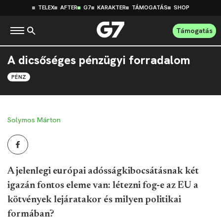
TELEX
AFTER
G7
KARAKTER
TÁMOGATÁS
SHOP
Támogatás
A dicsőséges pénzügyi forradalom
PÉNZ
Solymos Márton
A jelenlegi európai adósságkibocsátásnak két
igazán fontos eleme van: létezni fog-e az EU a
kötvények lejáratakor és milyen politikai
formában?