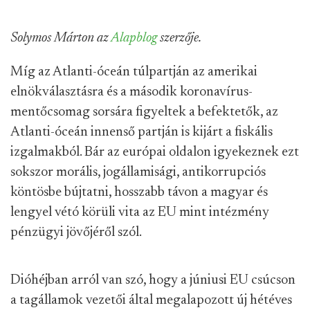
Solymos Márton az
Alapblog
szerzője.
Míg az Atlanti-óceán túlpartján az amerikai
elnökválasztásra és a második koronavírus-
mentőcsomag sorsára figyeltek a befektetők, az
Atlanti-óceán innenső partján is kijárt a fiskális
izgalmakból. Bár az európai oldalon igyekeznek ezt
sokszor morális, jogállamisági, antikorrupciós
köntösbe bújtatni, hosszabb távon a magyar és
lengyel vétó körüli vita az EU mint intézmény
pénzügyi jövőjéről szól.
Dióhéjban arról van szó, hogy a júniusi EU csúcson
a tagállamok vezetői által megalapozott új hétéves