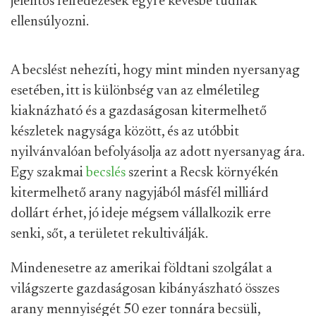
jelentős felfedezések egyre kevésbé tudnak
ellensúlyozni.
A becslést nehezíti, hogy mint minden nyersanyag
esetében, itt is különbség van az elméletileg
kiaknázható és a gazdaságosan kitermelhető
készletek nagysága között, és az utóbbit
nyilvánvalóan befolyásolja az adott nyersanyag ára.
Egy szakmai
becslés
szerint a Recsk környékén
kitermelhető arany nagyjából másfél milliárd
dollárt érhet, jó ideje mégsem vállalkozik erre
senki, sőt, a területet rekultiválják.
Mindenesetre az amerikai földtani szolgálat a
világszerte gazdaságosan kibányászható összes
arany mennyiségét 50 ezer tonnára becsüli,