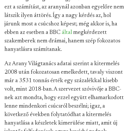
ezt a számítást, az aranynál azonban egyelőre nem
látszik ilyen áttörés. Így a nagy kérdés az, hol
járunk most a csúcshoz képest; még akkor is, ha
ebben az esetben a BBC
által
megkérdezett
szakemberek nem drámai, hanem szép fokozatos
hanyatlásra számítanak.
Az Arany Világtanács adatai szerint a kitermelés
2008 után fokozatosan emelkedett, tavaly viszont
már a 3531 tonnás érték egy százalékkal kisebb
volt, mint 2018-ban. A szervezet szóvivője a BBC-
nek azt mondta, hogy ezzel együtt elhamarkodott
lenne mindenkori csúcsról beszélni; igaz, a
következő években folytatódhat a kitermelés
hanyatlása a készletek kimerülése miatt, amit új