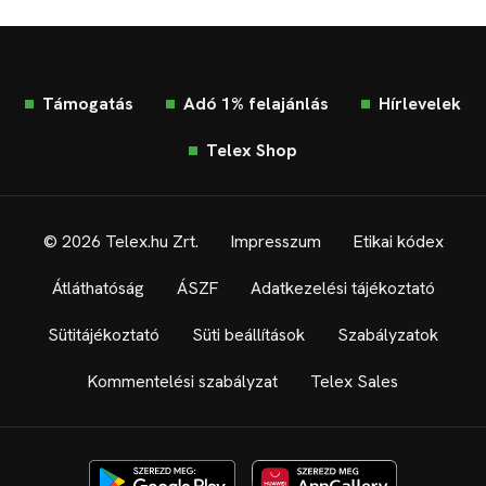
Támogatás
Adó 1% felajánlás
Hírlevelek
Telex Shop
© 2026 Telex.hu Zrt.
Impresszum
Etikai kódex
Átláthatóság
ÁSZF
Adatkezelési tájékoztató
Sütitájékoztató
Süti beállítások
Szabályzatok
Kommentelési szabályzat
Telex Sales