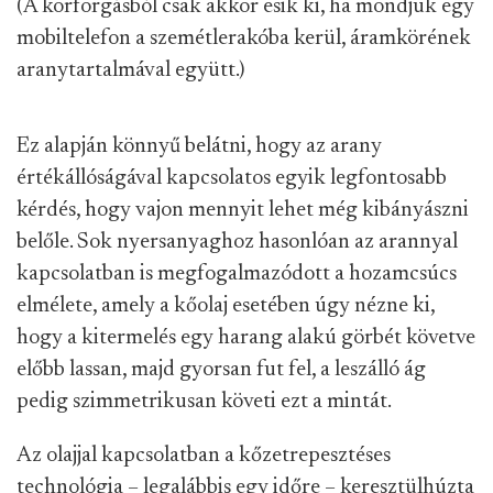
(A körforgásból csak akkor esik ki, ha mondjuk egy
mobiltelefon a szemétlerakóba kerül, áramkörének
aranytartalmával együtt.)
Ez alapján könnyű belátni, hogy az arany
értékállóságával kapcsolatos egyik legfontosabb
kérdés, hogy vajon mennyit lehet még kibányászni
belőle. Sok nyersanyaghoz hasonlóan az arannyal
kapcsolatban is megfogalmazódott a hozamcsúcs
elmélete, amely a kőolaj esetében úgy nézne ki,
hogy a kitermelés egy harang alakú görbét követve
előbb lassan, majd gyorsan fut fel, a leszálló ág
pedig szimmetrikusan követi ezt a mintát.
Az olajjal kapcsolatban a kőzetrepesztéses
technológia – legalábbis egy időre – keresztülhúzta