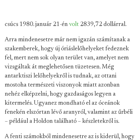
csúcs 1980. január 21-én
volt
2839,72 dollárral.
Arra mindenesetre már nem igazán számítanak a
szakemberek, hogy új óriáslelőhelyeket fedeznek
fel, mert nem sok olyan terület van, amelyet nem
vizsgáltak át meglehetősen tüzetesen. Még
antarktiszi lelőhelyekről is tudnak, az ottani
mostoha természeti viszonyok miatt azonban
nehéz elképzelni, hogy gazdaságos legyen a
kitermelés. Ugyanez mondható el az óceánok
fenekén elszórtan lévő aranyról, valamint az űrbéli
– például a Holdon található – készletekről is.
A fenti számokból mindenesetre az is kiderül, hogy