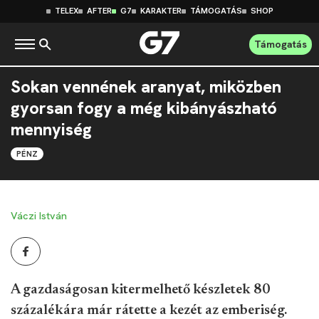
TELEX
AFTER
G7
KARAKTER
TÁMOGATÁS
SHOP
Támogatás
Sokan vennének aranyat, miközben
gyorsan fogy a még kibányászható
mennyiség
PÉNZ
Váczi István
A gazdaságosan kitermelhető készletek 80
százalékára már rátette a kezét az emberiség.