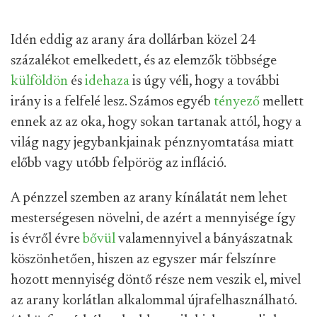
Idén eddig az arany ára dollárban közel 24
százalékot emelkedett, és az elemzők többsége
külföldön
és
idehaza
is úgy véli, hogy a további
irány is a felfelé lesz. Számos egyéb
tényező
mellett
ennek az az oka, hogy sokan tartanak attól, hogy a
világ nagy jegybankjainak pénznyomtatása miatt
előbb vagy utóbb felpörög az infláció.
A pénzzel szemben az arany kínálatát nem lehet
mesterségesen növelni, de azért a mennyisége így
is évről évre
bővül
valamennyivel a bányászatnak
köszönhetően, hiszen az egyszer már felszínre
hozott mennyiség döntő része nem veszik el, mivel
az arany korlátlan alkalommal újrafelhasználható.