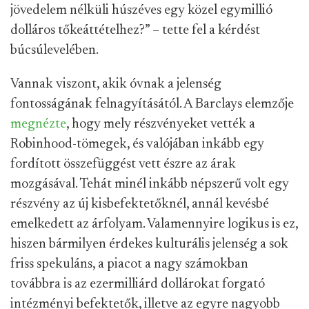
jövedelem nélküli húszéves egy közel egymillió
dolláros tőkeáttételhez?” – tette fel a kérdést
búcsúlevelében.
Vannak viszont, akik óvnak a jelenség
fontosságának felnagyításától. A Barclays elemzője
megnézte
, hogy mely részvényeket vették a
Robinhood-tömegek, és valójában inkább egy
fordított összefüggést vett észre az árak
mozgásával. Tehát minél inkább népszerű volt egy
részvény az új kisbefektetőknél, annál kevésbé
emelkedett az árfolyam. Valamennyire logikus is ez,
hiszen bármilyen érdekes kulturális jelenség a sok
friss spekuláns, a piacot a nagy számokban
továbbra is az ezermilliárd dollárokat forgató
intézményi befektetők, illetve az egyre nagyobb