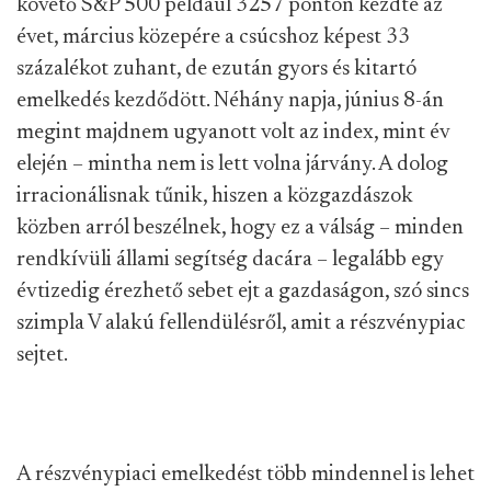
követő S&P 500 például 3257 ponton kezdte az
évet, március közepére a csúcshoz képest 33
százalékot zuhant, de ezután gyors és kitartó
emelkedés kezdődött. Néhány napja, június 8-án
megint majdnem ugyanott volt az index, mint év
elején – mintha nem is lett volna járvány. A dolog
irracionálisnak tűnik, hiszen a közgazdászok
közben arról beszélnek, hogy ez a válság – minden
rendkívüli állami segítség dacára – legalább egy
évtizedig érezhető sebet ejt a gazdaságon, szó sincs
szimpla V alakú fellendülésről, amit a részvénypiac
sejtet.
A részvénypiaci emelkedést több mindennel is lehet