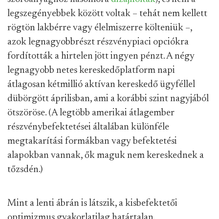
legszegényebbek között voltak – tehát nem kellett
rögtön lakbérre vagy élelmiszerre költeniük –,
azok legnagyobbrészt részvénypiaci opciókra
fordították a hirtelen jött ingyen pénzt. A négy
legnagyobb netes kereskedőplatform napi
átlagosan kétmillió aktívan kereskedő ügyféllel
dübörgött áprilisban, ami a korábbi szint nagyjából
ötszöröse. (A legtöbb amerikai átlagember
részvénybefektetései általában különféle
megtakarítási formákban vagy befektetési
alapokban vannak, ők maguk nem kereskednek a
tőzsdén.)
Mint a lenti ábrán is látszik, a kisbefektetői
optimizmus gyakorlatilag határtalan.