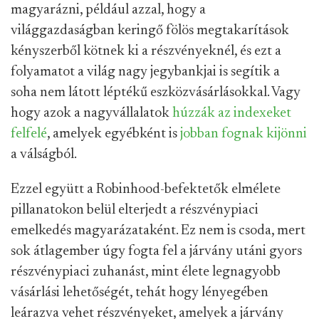
magyarázni, például azzal, hogy a
világgazdaságban keringő fölös megtakarítások
kényszerből kötnek ki a részvényeknél, és ezt a
folyamatot a világ nagy jegybankjai is segítik a
soha nem látott léptékű eszközvásárlásokkal. Vagy
hogy azok a nagyvállalatok
húzzák az indexeket
felfelé
, amelyek egyébként is
jobban fognak kijönni
a válságból.
Ezzel együtt a Robinhood-befektetők elmélete
pillanatokon belül elterjedt a részvénypiaci
emelkedés magyarázataként. Ez nem is csoda, mert
sok átlagember úgy fogta fel a járvány utáni gyors
részvénypiaci zuhanást, mint élete legnagyobb
vásárlási lehetőségét, tehát hogy lényegében
leárazva vehet részvényeket, amelyek a járvány