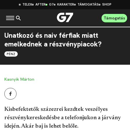
TELEX
AFTER
G7
KARAKTER
TÁMOGATÁS
SHOP
Támogatás
Unatkozó és naiv férfiak miatt
emelkednek a részvénypiacok?
PÉNZ
Kasnyik Márton
Kisbefektetők százezrei kezdtek veszélyes
részvénykereskedésbe a telefonjukon a járvány
idején. Akár baj is lehet belőle.