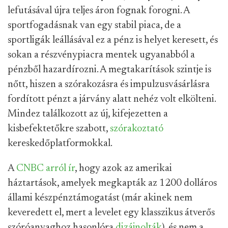
lefutásával újra teljes áron fognak forogni. A
sportfogadásnak van egy stabil piaca, de a
sportligák leállásával ez a pénz is helyet keresett, és
sokan a részvénypiacra mentek ugyanabból a
pénzből hazardírozni. A megtakarítások szintje is
nőtt, hiszen a szórakozásra és impulzusvásárlásra
fordított pénzt a járvány alatt nehéz volt elkölteni.
Mindez találkozott az új, kifejezetten a
kisbefektetőkre szabott,
szórakoztató
kereskedőplatformokkal.
A
CNBC arról ír
, hogy azok az amerikai
háztartások, amelyek megkapták az 1200 dolláros
állami készpénztámogatást (már akinek nem
keveredett el, mert a levelet egy klasszikus átverős
szóróanyaghoz hasonlóra
dizájnolták
), és nem a