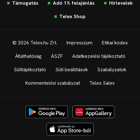
Támogatás
Adó 1% felajánlás
Hírlevelek
Telex Shop
© 2026 Telex.hu Zrt.
Impresszum
Etikai kódex
Átláthatóság
ÁSZF
Adatkezelési tájékoztató
Sütitájékoztató
Süti beállítások
Szabályzatok
Kommentelési szabályzat
Telex Sales