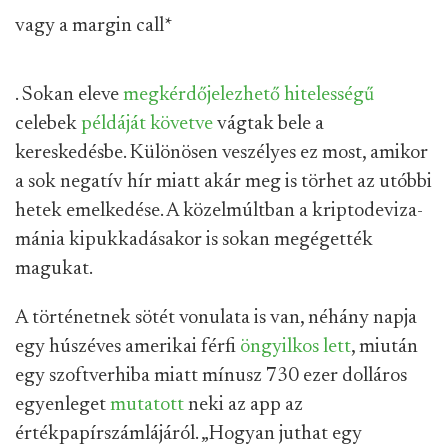
vagy a margin call
*
. Sokan eleve
megkérdőjelezhető hitelességű
celebek
példáját követve
vágtak bele a
kereskedésbe. Különösen veszélyes ez most, amikor
a sok negatív hír miatt akár meg is törhet az utóbbi
hetek emelkedése. A közelmúltban a kriptodeviza-
mánia kipukkadásakor is sokan megégették
magukat.
A történetnek sötét vonulata is van, néhány napja
egy húszéves amerikai férfi
öngyilkos lett
, miután
egy szoftverhiba miatt mínusz 730 ezer dolláros
egyenleget
mutatott
neki az app az
értékpapírszámlájáról. „Hogyan juthat egy