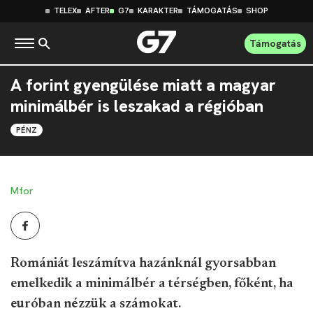
TELEX
AFTER
G7
KARAKTER
TÁMOGATÁS
SHOP
Támogatás
A forint gyengülése miatt a magyar
minimálbér is leszakad a régióban
PÉNZ
Mfor
Romániát leszámítva hazánknál gyorsabban
emelkedik a minimálbér a térségben, főként, ha
euróban nézzük a számokat.