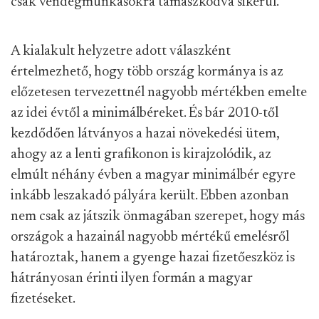
csak vendégmunkásokra támaszkodva sikerül.
A kialakult helyzetre adott válaszként
értelmezhető, hogy több ország kormánya is az
előzetesen tervezettnél nagyobb mértékben emelte
az idei évtől a minimálbéreket. És bár 2010-től
kezdődően látványos a hazai növekedési ütem,
ahogy az a lenti grafikonon is kirajzolódik, az
elmúlt néhány évben a magyar minimálbér egyre
inkább leszakadó pályára került. Ebben azonban
nem csak az játszik önmagában szerepet, hogy más
országok a hazainál nagyobb mértékű emelésről
határoztak, hanem a gyenge hazai fizetőeszköz is
hátrányosan érinti ilyen formán a magyar
fizetéseket.