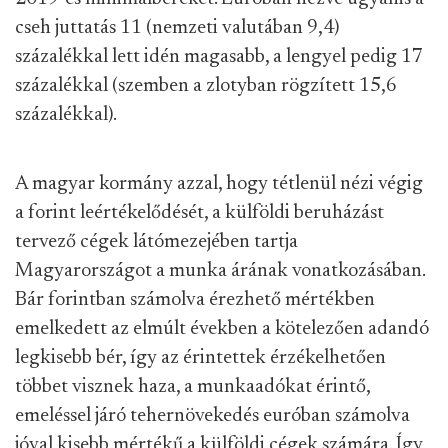
cseh juttatás 11 (nemzeti valutában 9,4)
százalékkal lett idén magasabb, a lengyel pedig 17
százalékkal (szemben a zlotyban rögzített 15,6
százalékkal).
A magyar kormány azzal, hogy tétlenül nézi végig
a forint leértékelődését, a külföldi beruházást
tervező cégek látómezejében tartja
Magyarországot a munka árának vonatkozásában.
Bár forintban számolva érezhető mértékben
emelkedett az elmúlt években a kötelezően adandó
legkisebb bér, így az érintettek érzékelhetően
többet visznek haza, a munkaadókat érintő,
emeléssel járó tehernövekedés euróban számolva
jóval kisebb mértékű a külföldi cégek számára. Így