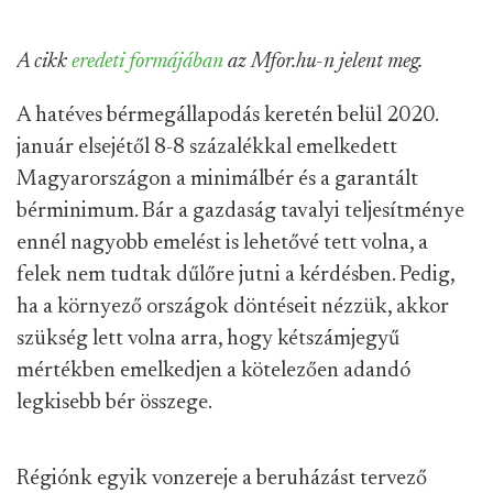
A cikk
eredeti formájában
az Mfor.hu-n jelent meg.
A hatéves bérmegállapodás keretén belül 2020.
január elsejétől 8-8 százalékkal emelkedett
Magyarországon a minimálbér és a garantált
bérminimum. Bár a gazdaság tavalyi teljesítménye
ennél nagyobb emelést is lehetővé tett volna, a
felek nem tudtak dűlőre jutni a kérdésben. Pedig,
ha a környező országok döntéseit nézzük, akkor
szükség lett volna arra, hogy kétszámjegyű
mértékben emelkedjen a kötelezően adandó
legkisebb bér összege.
Régiónk egyik vonzereje a beruházást tervező