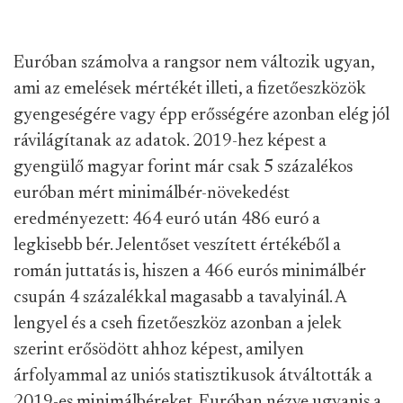
Euróban számolva a rangsor nem változik ugyan,
ami az emelések mértékét illeti, a fizetőeszközök
gyengeségére vagy épp erősségére azonban elég jól
rávilágítanak az adatok. 2019-hez képest a
gyengülő magyar forint már csak 5 százalékos
euróban mért minimálbér-növekedést
eredményezett: 464 euró után 486 euró a
legkisebb bér. Jelentőset veszített értékéből a
román juttatás is, hiszen a 466 eurós minimálbér
csupán 4 százalékkal magasabb a tavalyinál. A
lengyel és a cseh fizetőeszköz azonban a jelek
szerint erősödött ahhoz képest, amilyen
árfolyammal az uniós statisztikusok átváltották a
2019-es minimálbéreket. Euróban nézve ugyanis a