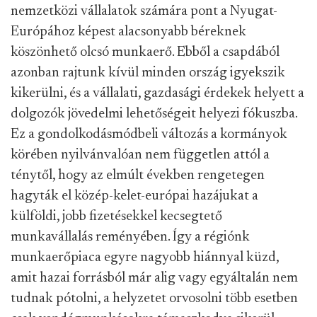
nemzetközi vállalatok számára pont a Nyugat-
Európához képest alacsonyabb béreknek
köszönhető olcsó munkaerő. Ebből a csapdából
azonban rajtunk kívül minden ország igyekszik
kikerülni, és a vállalati, gazdasági érdekek helyett a
dolgozók jövedelmi lehetőségeit helyezi fókuszba.
Ez a gondolkodásmódbeli változás a kormányok
körében nyilvánvalóan nem független attól a
ténytől, hogy az elmúlt években rengetegen
hagyták el közép-kelet-európai hazájukat a
külföldi, jobb fizetésekkel kecsegtető
munkavállalás reményében. Így a régiónk
munkaerőpiaca egyre nagyobb hiánnyal küzd,
amit hazai forrásból már alig vagy egyáltalán nem
tudnak pótolni, a helyzetet orvosolni több esetben