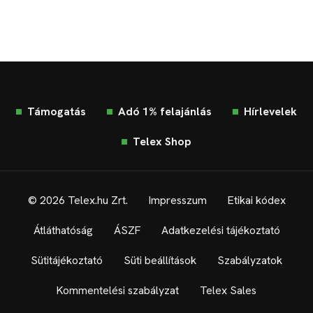
Támogatás
Adó 1% felajánlás
Hírlevelek
Telex Shop
© 2026 Telex.hu Zrt.
Impresszum
Etikai kódex
Átláthatóság
ÁSZF
Adatkezelési tájékoztató
Sütitájékoztató
Süti beállítások
Szabályzatok
Kommentelési szabályzat
Telex Sales