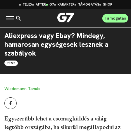
TELEX
AFTER
G7
KARAKTER
TÁMOGATÁS
SHOP
Támogatás
Aliexpress vagy Ebay? Mindegy,
hamarosan egységesek lesznek a
szabályok
PÉNZ
Wiedemann Tamás
Egyszerűbb lehet a csomagküldés a világ
legtöbb országába, ha sikerül megállapodni az