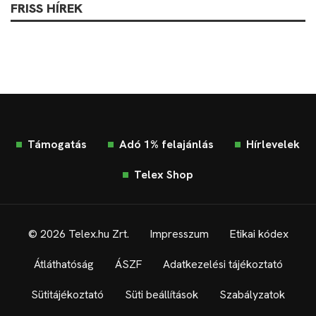
FRISS HÍREK
Támogatás
Adó 1% felajánlás
Hírlevelek
Telex Shop
© 2026 Telex.hu Zrt.
Impresszum
Etikai kódex
Átláthatóság
ÁSZF
Adatkezelési tájékoztató
Sütitájékoztató
Süti beállítások
Szabályzatok