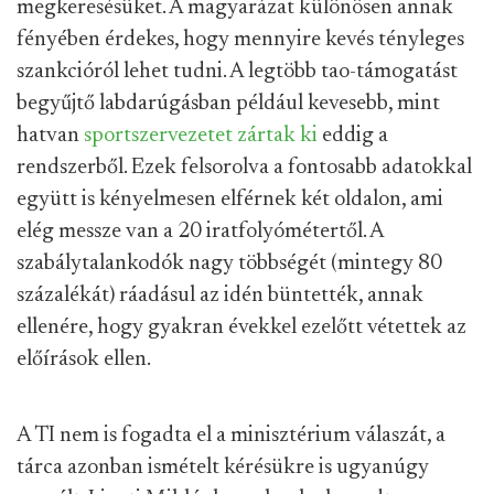
megkeresésüket. A magyarázat különösen annak
fényében érdekes, hogy mennyire kevés tényleges
szankcióról lehet tudni. A legtöbb tao-támogatást
begyűjtő labdarúgásban például kevesebb, mint
hatvan
sportszervezetet zártak ki
eddig a
rendszerből. Ezek felsorolva a fontosabb adatokkal
együtt is kényelmesen elférnek két oldalon, ami
elég messze van a 20 iratfolyómétertől. A
szabálytalankodók nagy többségét (mintegy 80
százalékát) ráadásul az idén büntették, annak
ellenére, hogy gyakran évekkel ezelőtt vétettek az
előírások ellen.
A TI nem is fogadta el a minisztérium válaszát, a
tárca azonban ismételt kérésükre is ugyanúgy