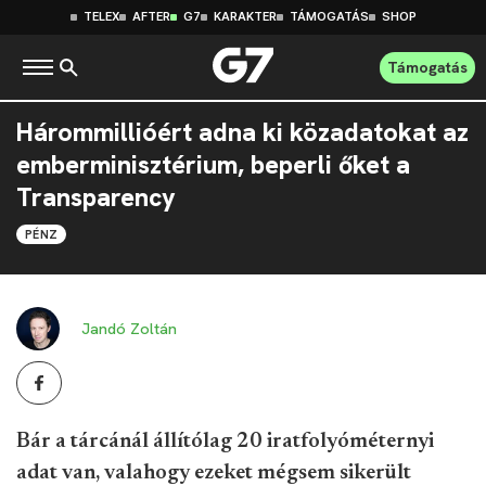
TELEX
AFTER
G7
KARAKTER
TÁMOGATÁS
SHOP
Támogatás
Hárommillióért adna ki közadatokat az
emberminisztérium, beperli őket a
Transparency
PÉNZ
Jandó Zoltán
Bár a tárcánál állítólag 20 iratfolyóméternyi
adat van, valahogy ezeket mégsem sikerült