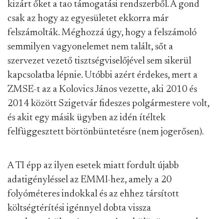
kizárt őket a tao támogatási rendszerből. A gond
csak az hogy az egyesületet ekkorra már
felszámolták. Méghozzá úgy, hogy a felszámoló
semmilyen vagyonelemet nem talált, sőt a
szervezet vezető tisztségviselőjével sem sikerül
kapcsolatba lépnie. Utóbbi azért érdekes, mert a
ZMSE-t az a Kolovics János vezette, aki 2010 és
2014 között Szigetvár fideszes polgármestere volt,
és akit egy másik ügyben az idén ítéltek
felfüggesztett börtönbüntetésre (nem jogerősen).
A TI épp az ilyen esetek miatt fordult újabb
adatigényléssel az EMMI-hez, amely a 20
folyóméteres indokkal és az ehhez társított
költségtérítési igénnyel dobta vissza