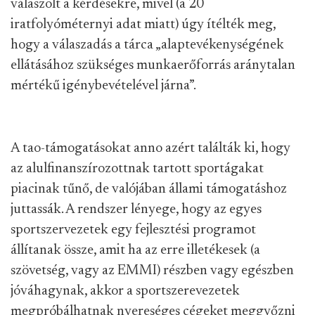
válaszolt a kérdésekre, mivel (a 20
iratfolyóméternyi adat miatt) úgy ítélték meg,
hogy a válaszadás a tárca „alaptevékenységének
ellátásához szükséges munkaerőforrás aránytalan
mértékű igénybevételével járna”.
A tao-támogatásokat anno azért találták ki, hogy
az alulfinanszírozottnak tartott sportágakat
piacinak tűnő, de valójában állami támogatáshoz
juttassák. A rendszer lényege, hogy az egyes
sportszervezetek egy fejlesztési programot
állítanak össze, amit ha az erre illetékesek (a
szövetség, vagy az EMMI) részben vagy egészben
jóváhagynak, akkor a sportszerevezetek
megpróbálhatnak nyereséges cégeket meggyőzni