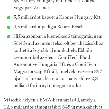
SK Battery Hungary Kft.-nek és a Zoltek
Vegyipari Zrt.-nek,
5,5 milliárdot kapott a Krones Hungary Kft.,
4,5 milliárdot pedig a Robert Bosch.
Hiába azonban a kiemelkedő támogatás, nem
feltétlenül az imént felsorolt beruházásokhoz
köthető a legtöbb új munkahely. Ebből a
szempontból az élen a ContiTech Fluid
Automotive Hungária Kft. és a ContiTech
Magyarország Kft. áll, amelyek összesen 897
új állást hoznak létre, a kormány ehhez 2,8
milliárd forintnyi támogatást adott.
Második helyen a BMW-beruházás áll, amely a
12,3 milliárdos támogatásból 645 új munkahelyet