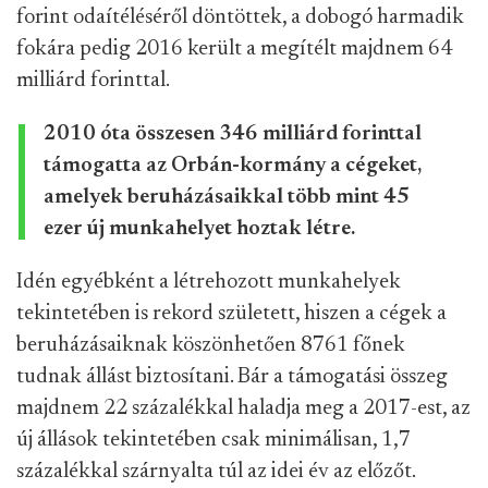
forint odaítéléséről döntöttek, a dobogó harmadik
fokára pedig 2016 került a megítélt majdnem 64
milliárd forinttal.
2010 óta összesen 346 milliárd forinttal
támogatta az Orbán-kormány a cégeket,
amelyek beruházásaikkal több mint 45
ezer új munkahelyet hoztak létre.
Idén egyébként a létrehozott munkahelyek
tekintetében is rekord született, hiszen a cégek a
beruházásaiknak köszönhetően 8761 főnek
tudnak állást biztosítani. Bár a támogatási összeg
majdnem 22 százalékkal haladja meg a 2017-est, az
új állások tekintetében csak minimálisan, 1,7
százalékkal szárnyalta túl az idei év az előzőt.