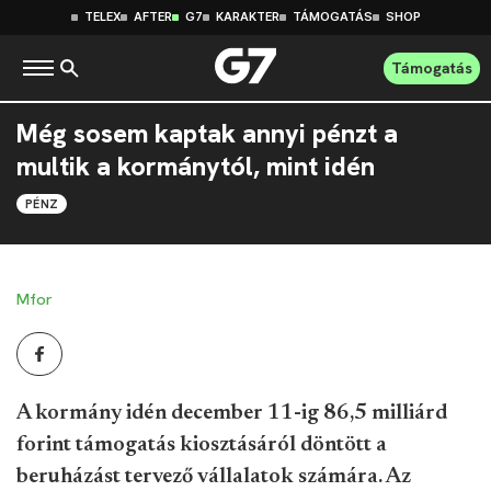
TELEX
AFTER
G7
KARAKTER
TÁMOGATÁS
SHOP
Támogatás
Még sosem kaptak annyi pénzt a
multik a kormánytól, mint idén
PÉNZ
Mfor
A kormány idén december 11-ig 86,5 milliárd
forint támogatás kiosztásáról döntött a
beruházást tervező vállalatok számára. Az