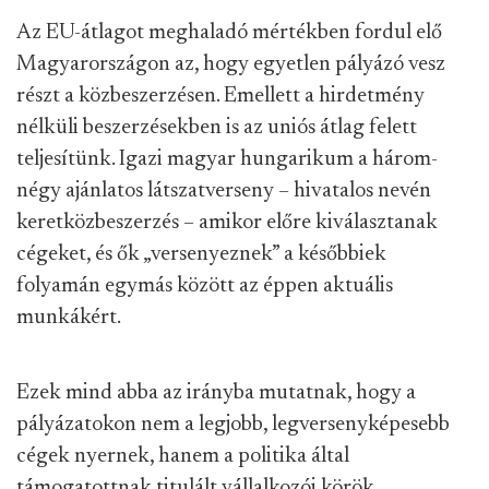
Az EU-átlagot meghaladó mértékben fordul elő
Magyarországon az, hogy egyetlen pályázó vesz
részt a közbeszerzésen. Emellett a hirdetmény
nélküli beszerzésekben is az uniós átlag felett
teljesítünk. Igazi magyar hungarikum a három-
négy ajánlatos látszatverseny – hivatalos nevén
keretközbeszerzés – amikor előre kiválasztanak
cégeket, és ők „versenyeznek” a későbbiek
folyamán egymás között az éppen aktuális
munkákért.
Ezek mind abba az irányba mutatnak, hogy a
pályázatokon nem a legjobb, legversenyképesebb
cégek nyernek, hanem a politika által
támogatottnak titulált vállalkozói körök.