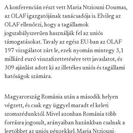
A konferencián részt vett Maria Ntziouni-Doumas,
az OLAF igazgatójának tanácsadója is. Elvileg az
OLAF ellenőrzi, hogy a tagállamok
jogszabályszerűen használják fel az uniós
támogatásokat. Tavaly az egész EU-ban az OLAF
197 vizsgálatot zárt le, ezek nyomán mintegy 3,1
milliárd euró visszafizettetésére tett javaslatot, és
309 ajánlást adott ki az illetékes uniós és tagállami
hatóságok számára.
Magyarország Románia után a második helyen
végzett, és csak egy üggyel maradt el keleti
szomszédunktól. Mivel azonban Románia több
forrásra jogosult, arányaiban hazánkban csalnak a
legtöbbet az uniós pénzekkel. Maria Ntziouni-