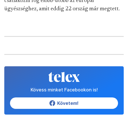
csatlakozni fog előbb-utóbb az európai
ügyészséghez, amit eddig 22 ország már megtett.
Kövess minket Facebookon is!
Követem!