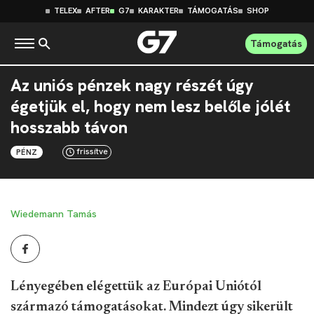
TELEX
AFTER
G7
KARAKTER
TÁMOGATÁS
SHOP
Támogatás
Az uniós pénzek nagy részét úgy
égetjük el, hogy nem lesz belőle jólét
hosszabb távon
frissítve
PÉNZ
Wiedemann Tamás
Lényegében elégettük az Európai Uniótól
származó támogatásokat. Mindezt úgy sikerült