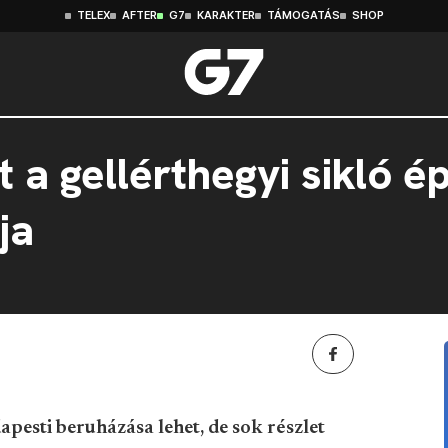
TELEX
AFTER
G7
KARAKTER
TÁMOGATÁS
SHOP
t a gellérthegyi sikló é
ja
pesti beruházása lehet, de sok részlet