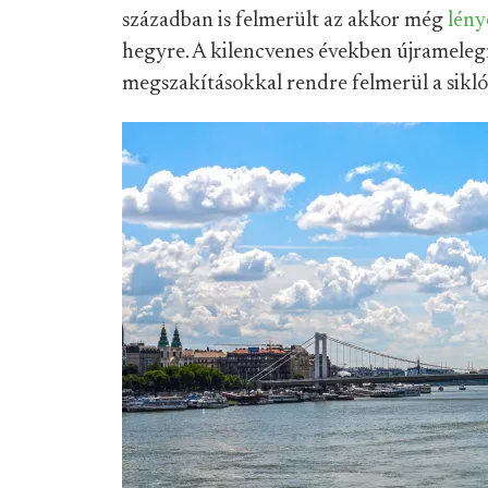
században is felmerült az akkor még
lény
hegyre. A kilencvenes években újramelegí
megszakításokkal rendre felmerül a sikl