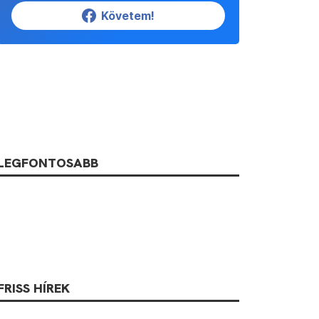
Követem!
LEGFONTOSABB
FRISS HÍREK