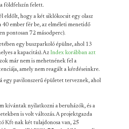
földfelszín felett.
eldőlt, hogy a két siklókocsit egy olasz
ba 40 ember fér be, az elméleti menetidő
zen pontosan 72 másodperc).
etében egy buszparkoló épülne, ahol 13
helyes a kapacitás). Az
Index korábban azt
uszok már nem is mehetnének fel a
tenciája, amely nem reagált a kérdéseinkre.
lá egy pavilonszerű épületet terveznek, ahol
em kívántak nyilatkozni a beruházók, és a
etekben is volt változás. A projektgazda
tó Kft-nak két tulajdonosa van, 25