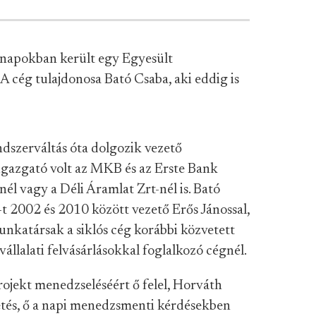
a napokban került egy Egyesült
A cég tulajdonosa Bató Csaba, aki eddig is
rendszerváltás óta dolgozik vezető
igazgató volt az MKB és az Erste Bank
él vagy a Déli Áramlat Zrt-nél is. Bató
t 2002 és 2010 között vezető Erős Jánossal,
 munkatársak a siklós cég korábbi közvetett
vállalati felvásárlásokkal foglalkozó cégnél.
ojekt menedzseléséért ő felel, Horváth
tés, ő a napi menedzsmenti kérdésekben