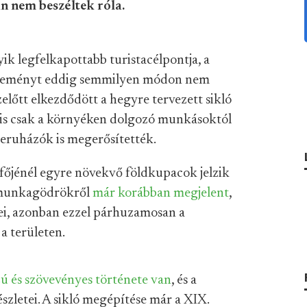
n nem beszéltek róla.
yik legfelkapottabb turistacélpontja, a
zvéleményt eddig semmilyen módon nem
lőtt elkezdődött a hegyre tervezett sikló
n is csak a környéken dolgozó munkásoktól
beruházók is megerősítették.
dfőjénél egyre növekvő földkupacok jelzik
i munkagödrökről
már korábban megjelent
,
ei, azonban ezzel párhuzamosan a
 a területen.
ú és szövevényes története van
, és a
szletei. A sikló megépítése már a XIX.