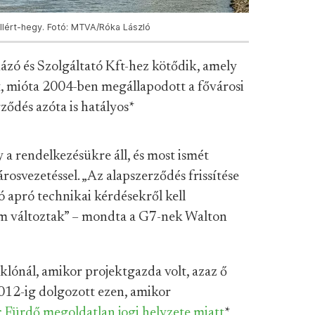
llért-hegy. Fotó: MTVA/Róka László
házó és Szolgáltató Kft-hez kötődik, amely
át, mióta 2004-ben megállapodott a fővárosi
ződés azóta is hatályos
*
 a rendelkezésükre áll, és most ismét
rosvezetéssel. „Az alapszerződés frissítése
dó apró technikai kérdésekről kell
em változtak” – mondta a G7-nek Walton
klónál, amikor projektgazda volt, azaz ő
 2012-ig dolgozott ezen, amikor
c Fürdő
megoldatlan jogi helyzete miatt
*