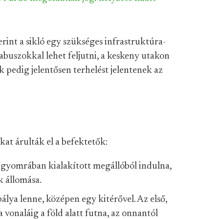
zerint a sikló egy szükséges infrastruktúra-
tabuszokkal lehet feljutni, a keskeny utakon
 pedig jelentősen terhelést jelentenek az
akat árulták el a befektetők:
gy gyomrában kialakított megállóból indulna,
k állomása.
álya lenne, középen egy kitérővel. Az első,
onaláig a föld alatt futna, az onnantól