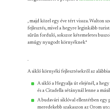
, majd közel egy éve tért vissza. Walton s
fejlesztés, mivel a hegyre leginkább turis
sűrűn forduló, sokszor kétemeletes buszok
amúgy nyugodt környéknek
*
.
A sikló környéki fejlesztésekről az alábbi
A sikló a Hegyalja út elejénél, a he
és a Citadella sétánynál lenne a mási
A budavári siklóval ellentétben egy p
meredekebb szakaszon az Orom utca v