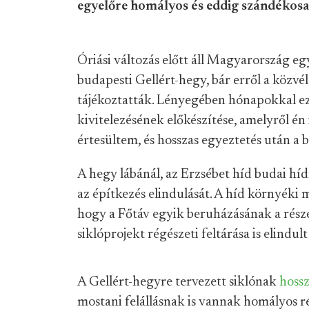
egyelőre homályos és eddig szándékosa
Óriási változás előtt áll Magyarország eg
budapesti Gellért-hegy, bár erről a kö
tájékoztatták. Lényegében hónapokkal eze
kivitelezésének előkészítése, amelyről é
értesültem, és hosszas egyeztetés után a 
A hegy lábánál, az Erzsébet híd budai hí
az építkezés elindulását. A híd környék
hogy a Főtáv egyik beruházásának a rész
siklóprojekt régészeti feltárása is elindult
A Gellért-hegyre tervezett siklónak
hossz
mostani felállásnak is vannak homályos ré