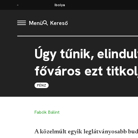
Ibolya
Menü
Kereső
Úgy tűnik, elindul
főváros ezt titkol
PÉNZ
Fabók Bálint
A közelmúlt egyik leglátványosabb buda