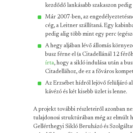
kezdődő lankásabb szakaszon pedig a 
Már 2007-ben, az engedélyeztetésnél 
cég, a Leitner szállítaná. Egy kabin
pedig alig több mint egy perc (egés
A hegy aljában lévő állomás környez
busz férne el (a Citadellánál 12 férő
írta
, hogy a sikló indulása után a b
Citadellához, de ez a főváros kompe
Az Erzsébet hídról lejövő felüljáró a
kávézó és két kisebb üzlet is lenne.
A projekt további részleteiről azonban n
tulajdonosi struktúrában még az elmúlt h
Gellérthegyi Sikló Beruházó és Szolgálta