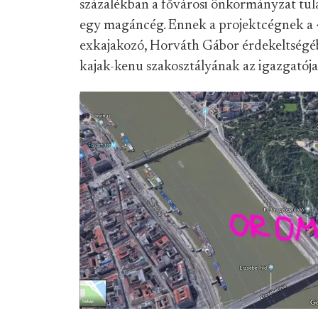
százalékban a fővárosi önkormányzat tul
egy magáncég. Ennek a projektcégnek a 4
exkajakozó, Horváth Gábor érdekeltségéb
kajak-kenu szakosztályának az igazgatója,