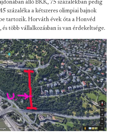
ajdonában álló BKK, 75 százalékban pedig
5 százaléka a kétszeres olimpiai bajnok
e tartozik. Horváth évek óta a Honvéd
 és több vállalkozásban is van érdekeltsége.