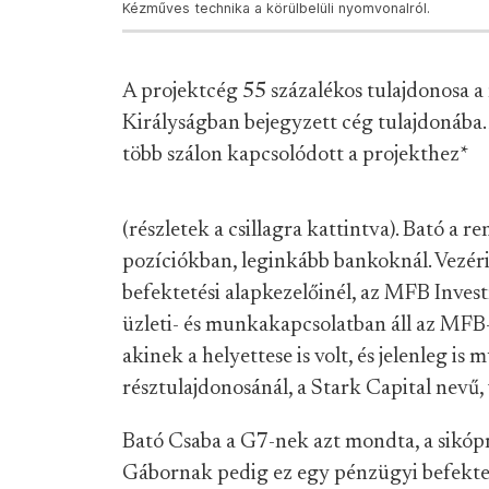
Kézműves technika a körülbelüli nyomvonalról.
A projektcég 55 százalékos tulajdonosa 
Királyságban bejegyzett cég tulajdonába. 
több szálon kapcsolódott a projekthez
*
(részletek a csillagra kattintva). Bató a 
pozíciókban, leginkább bankoknál. Vezér
befektetési alapkezelőinél, az MFB Investn
üzleti- és munkakapcsolatban áll az MFB-
akinek a helyettese is volt, és jelenleg is
résztulajdonosánál, a Stark Capital nevű, 
Bató Csaba a G7-nek azt mondta, a sikópr
Gábornak pedig ez egy pénzügyi befekte