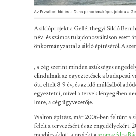
Az Erzsébet híd és a Duna panorámaképe, jobbra a Ge
A siklóprojekt a Gellérthegyi Sikló Beru
név- és számos tulajdonosváltáson esett 
önkormányzattal a sikló építéséről. A szer
, a cég szerint minden szükséges engedély
elindulnak az egyeztetések a budapesti vá
óta eltelt 8-9 év, és az idő múlásából adó
egyeztetni, mivel a tervek lényegében n
Imre, a cég ügyvezetője.
Walton építész, már 2006-ben feltűnt a si
felelt a tervezésért és az engedélyekért.
megbicsaklott a projekt a
szomszédos Rá