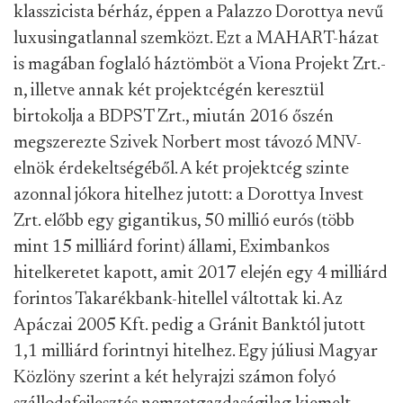
klasszicista bérház, éppen a Palazzo Dorottya nevű
luxusingatlannal szemközt. Ezt a MAHART-házat
is magában foglaló háztömböt a Viona Projekt Zrt.-
n, illetve annak két projektcégén keresztül
birtokolja a BDPST Zrt., miután 2016 őszén
megszerezte Szivek Norbert most távozó MNV-
elnök érdekeltségéből. A két projektcég szinte
azonnal jókora hitelhez jutott: a Dorottya Invest
Zrt. előbb egy gigantikus, 50 millió eurós (több
mint 15 milliárd forint) állami, Eximbankos
hitelkeretet kapott, amit 2017 elején egy 4 milliárd
forintos Takarékbank-hitellel váltottak ki. Az
Apáczai 2005 Kft. pedig a Gránit Banktól jutott
1,1 milliárd forintnyi hitelhez. Egy júliusi Magyar
Közlöny szerint a két helyrajzi számon folyó