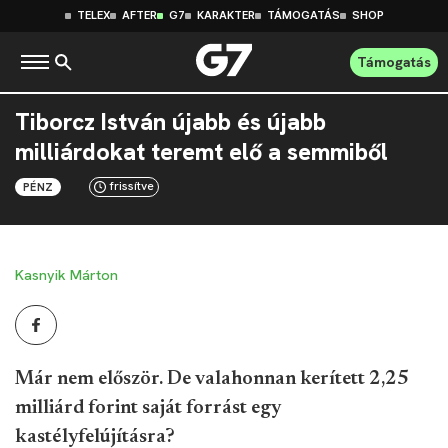
TELEX
AFTER
G7
KARAKTER
TÁMOGATÁS
SHOP
Támogatás
Tiborcz István újabb és újabb
milliárdokat teremt elő a semmiből
frissítve
PÉNZ
Kasnyik Márton
Már nem először. De valahonnan kerített 2,25
milliárd forint saját forrást egy
kastélyfelújításra?