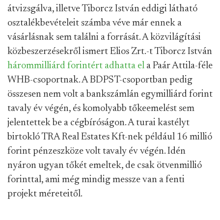
átvizsgálva, illetve Tiborcz István eddigi látható
osztalékbevételeit számba véve már ennek a
vásárlásnak sem találni a forrását. A közvilágítási
közbeszerzésekről ismert Elios Zrt.-t Tiborcz István
hárommilliárd forintért adhatta el
a Paár Attila-féle
WHB-csoportnak. A BDPST-csoportban pedig
összesen nem volt a bankszámlán egymilliárd forint
tavaly év végén, és komolyabb tőkeemelést sem
jelentettek be a cégbíróságon. A turai kastélyt
birtokló TRA Real Estates Kft-nek például 16 millió
forint pénzeszköze volt tavaly év végén. Idén
nyáron ugyan tőkét emeltek, de csak ötvenmillió
forinttal, ami még mindig messze van a fenti
projekt méreteitől.