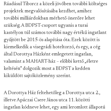
Ráadásul Tiborcz a közeli jövőben további költséges
projektek megvalósításába kezdhet, amihez
további milliárdokban mérhető önerőre lehet
szükség. A BDPST-csoport ugyanis a turai
kastélyon túl számos további nagy értékű ingatlant
gyűjtött be 2015-ös alapítása óta. Ezek között is
kiemelkedik a visegrádi hoteltorzó, és egy, a cég
által Dorottya Házként emlegetett ingatlan,
valamint a MAHART-ház – előbbi kettő „életre
keltésén” dolgozik most a BDPST a kedden
kiküldött sajtóközlemény szerint.
A Dorottya Ház feltehetőleg a Dorottya utca 2.,
illetve Apáczai Csere János utca 11. közötti
ingatlan kódneve lehet, egy ami leromlott állapotú