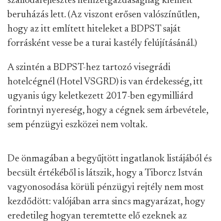
szállodafejlesztés nemzetgazdaságilag kiemelt
beruházás lett. (Az viszont erősen valószínűtlen,
hogy az itt említett hiteleket a BDPST saját
forrásként vesse be a turai kastély felújításánál.)
A szintén a BDPST-hez tartozó visegrádi
hotelcégnél (Hotel VSGRD) is van érdekesség, itt
ugyanis úgy keletkezett 2017-ben egymilliárd
forintnyi nyereség, hogy a cégnek sem árbevétele,
sem pénzügyi eszközei nem voltak.
De önmagában a begyűjtött ingatlanok listájából és
becsült értékéből is látszik, hogy a Tiborcz István
vagyonosodása körüli pénzügyi rejtély nem most
kezdődött: valójában arra sincs magyarázat, hogy
eredetileg hogyan teremtette elő ezeknek az