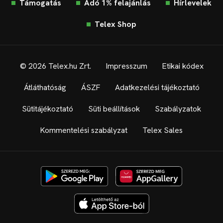
Támogatás
Adó 1% felajánlás
Hírlevelek
Telex Shop
© 2026 Telex.hu Zrt.
Impresszum
Etikai kódex
Átláthatóság
ÁSZF
Adatkezelési tájékoztató
Sütitájékoztató
Süti beállítások
Szabályzatok
Kommentelési szabályzat
Telex Sales