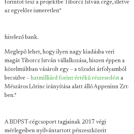
forintot tesz a projektbe Tiborcz István cége, illetve
az egyelőre ismeretlen
*
hitelező bank.
Meglepő lehet, hogy ilyen nagy kiadásba veri
magát Tiborcz István vállalkozása, hiszen éppen a
közelmúltban vásárolt egy – a tőzsdei árfolyamból
becsülve –
hatmilliárd forint értékű részesedést
a
Mészáros Lőrinc irányítása alatt álló Appeninn Zrt-
ben.
*
A BDPST-cégcsoport tagjainak 2017 végi
mérlegeiben nyilvántartott pénzeszközeit