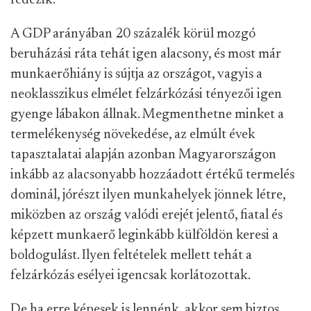
fedezik.
A GDP arányában 20 százalék körül mozgó
beruházási ráta tehát igen alacsony, és most már
munkaerőhiány is sújtja az országot, vagyis a
neoklasszikus elmélet felzárkózási tényezői igen
gyenge lábakon állnak. Megmenthetne minket a
termelékenység növekedése, az elmúlt évek
tapasztalatai alapján azonban Magyarországon
inkább az alacsonyabb hozzáadott értékű termelés
dominál, jórészt ilyen munkahelyek jönnek létre,
miközben az ország valódi erejét jelentő, fiatal és
képzett munkaerő leginkább külföldön keresi a
boldogulást. Ilyen feltételek mellett tehát a
felzárkózás esélyei igencsak korlátozottak.
De ha erre képesek is lennénk, akkor sem biztos,