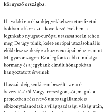
környező országba.
Ha valaki euró bankjegyekkel szeretne fizetni a
boltban, akkor ezt a következő években is
leginkább nyugat-európai utazásai során teheti
meg. De úgy tűnik, kelet-európai utazásoknál is
előbb lesz szüksége a közös európai pénzre, mint
Magyarországon. Ez a legfontosabb tanulsága a
kormány és a jegybank elmúlt hónapokban
hangoztatott érveinek.
Hosszú ideig senki sem beszélt az euró
bevezetéséről Magyarországon, sőt, maguk a
projektben résztvevő uniós tagállamok is
elbizonytalanodtak a világgazdasági válság után,