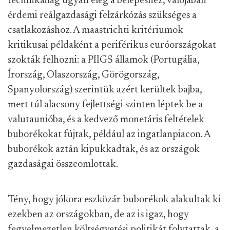
technikailag ugyan elég a belépéshez, valójában
érdemi reálgazdasági felzárkózás szükséges a
csatlakozáshoz. A maastrichti kritériumok
kritikusai példaként a periférikus euróországokat
szokták felhozni: a PIIGS államok (Portugália,
Írország, Olaszország, Görögország,
Spanyolország) szerintük azért kerültek bajba,
mert túl alacsony fejlettségi szinten léptek be a
valutaunióba, és a kedvező monetáris feltételek
buborékokat fújtak, például az ingatlanpiacon. A
buborékok aztán kipukkadtak, és az országok
gazdaságai összeomlottak.
Tény, hogy jókora eszközár-buborékok alakultak ki
ezekben az országokban, de az is igaz, hogy
fegyelmezetlen költségvetési politikát folytattak, a