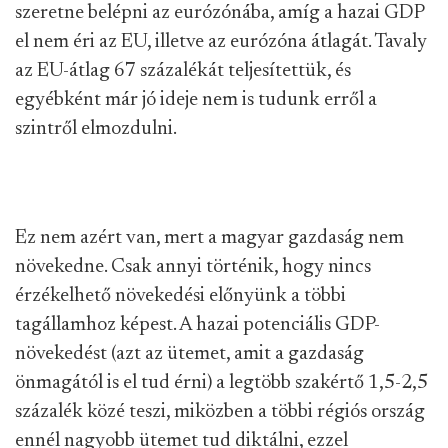
szeretne belépni az eurózónába, amíg a hazai GDP
el nem éri az EU, illetve az eurózóna átlagát. Tavaly
az EU-átlag 67 százalékát teljesítettük, és
egyébként már jó ideje nem is tudunk erről a
szintről elmozdulni.
Ez nem azért van, mert a magyar gazdaság nem
növekedne. Csak annyi történik, hogy nincs
érzékelhető növekedési előnyünk a többi
tagállamhoz képest. A hazai potenciális GDP-
növekedést (azt az ütemet, amit a gazdaság
önmagától is el tud érni) a legtöbb szakértő 1,5-2,5
százalék közé teszi, miközben a többi régiós ország
ennél nagyobb ütemet tud diktálni, ezzel