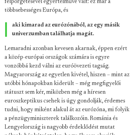
felpörgetésével egyértelművé vált: ez már a
többsebességes Európa, és
aki kimarad az eurózónából, az egy másik
univerzumban találhatja magát.
Lemaradni azonban kevesen akarnak, éppen ezért
a közép-európai országok számára is egyre
vonzóbbá kezd válni az euróövezeti tagság.
Magyarország az egyetlen kivétel, hiszen – mint az
utóbbi hónapokban kiderült – még megfigyelői
státuszt sem kér, miközben még a híresen
euroszkeptikus csehek is úgy gondolják, érdemes
tudni, hogy miként alakul át az eurózóna, mi folyik
a pénzügyminiszterek találkozóin. Románia és
Lengyelország is nagyobb érdeklődést mutat