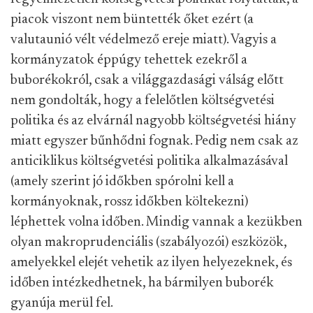
piacok viszont nem büntették őket ezért (a
valutaunió vélt védelmező ereje miatt). Vagyis a
kormányzatok éppúgy tehettek ezekről a
buborékokról, csak a világgazdasági válság előtt
nem gondolták, hogy a felelőtlen költségvetési
politika és az elvárnál nagyobb költségvetési hiány
miatt egyszer bűnhődni fognak. Pedig nem csak az
anticiklikus költségvetési politika alkalmazásával
(amely szerint jó időkben spórolni kell a
kormányoknak, rossz időkben költekezni)
léphettek volna időben. Mindig vannak a kezükben
olyan makroprudenciális (szabályozói) eszközök,
amelyekkel elejét vehetik az ilyen helyezeknek, és
időben intézkedhetnek, ha bármilyen buborék
gyanúja merül fel.