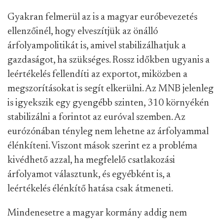
Gyakran felmerül az is a magyar euróbevezetés
ellenzőinél, hogy elveszítjük az önálló
árfolyampolitikát is, amivel stabilizálhatjuk a
gazdaságot, ha szükséges. Rossz időkben ugyanis a
leértékelés fellendíti az exportot, miközben a
megszorításokat is segít elkerülni. Az MNB jelenleg
is igyekszik egy gyengébb szinten, 310 környékén
stabilizálni a forintot az euróval szemben. Az
eurózónában tényleg nem lehetne az árfolyammal
élénkíteni. Viszont mások szerint ez a probléma
kivédhető azzal, ha megfelelő csatlakozási
árfolyamot választunk, és egyébként is, a
leértékelés élénkítő hatása csak átmeneti.
Mindenesetre a magyar kormány addig nem