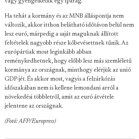
vagy gyengélkedik egy iparág.
Ha tehát a kormány és az MNB álláspontja nem
változik, akkor itthon belátható időtávon belül nem
lesz euró, márpedig a saját maguknak állított
feltételek nagyobb része kőbevésettnek tűnik. Az
európártiak most leginkább abban
reménykedhetnek, hogy előbb lesz más szemléletű
kormánya az országnak, minthogy elérjük az unió
GDP-jét. És akkor most, vagyis a felzárkózás
időszakában nem is kellene lemondani arról a
növekedési többletről, amit az euró átvétele
jelentene az országnak.
(Fotó: AFP/Europress)