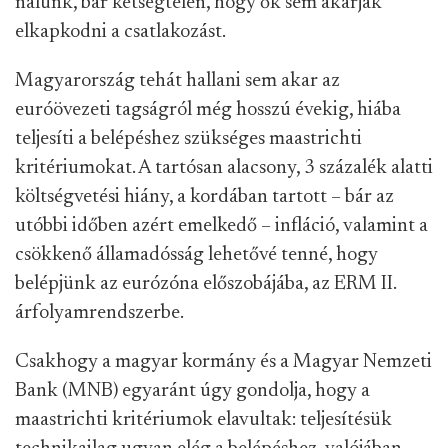
nálunk, bár kétségtelen, hogy ők sem akarják
elkapkodni a csatlakozást.
Magyarország tehát hallani sem akar az
euróövezeti tagságról még hosszú évekig, hiába
teljesíti a belépéshez szükséges maastrichti
kritériumokat. A tartósan alacsony, 3 százalék alatti
költségvetési hiány, a kordában tartott – bár az
utóbbi időben azért emelkedő – infláció, valamint a
csökkenő államadósság lehetővé tenné, hogy
belépjünk az eurózóna előszobájába, az ERM II.
árfolyamrendszerbe.
Csakhogy a magyar kormány és a Magyar Nemzeti
Bank (MNB) egyaránt úgy gondolja, hogy a
maastrichti kritériumok elavultak: teljesítésük