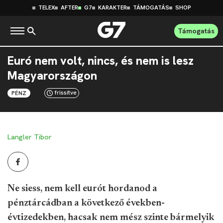
TELEX
AFTER
G7
KARAKTER
TÁMOGATÁS
SHOP
Támogatás
Euró nem volt, nincs, és nem is lesz
Magyarországon
frissítve
PÉNZ
Langler Tibor
Ne siess, nem kell eurót hordanod a
pénztárcádban a következő években-
évtizedekben, hacsak nem mész szinte bármelyik