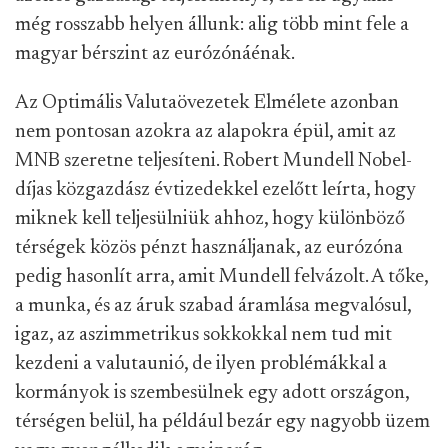
még rosszabb helyen állunk: alig több mint fele a
magyar bérszint az eurózónáénak.
Az Optimális Valutaövezetek Elmélete azonban
nem pontosan azokra az alapokra épül, amit az
MNB szeretne teljesíteni. Robert Mundell Nobel-
díjas közgazdász évtizedekkel ezelőtt leírta, hogy
miknek kell teljesülniük ahhoz, hogy különböző
térségek közös pénzt használjanak, az eurózóna
pedig hasonlít arra, amit Mundell felvázolt. A tőke,
a munka, és az áruk szabad áramlása megvalósul,
igaz, az aszimmetrikus sokkokkal nem tud mit
kezdeni a valutaunió, de ilyen problémákkal a
kormányok is szembesülnek egy adott országon,
térségen belül, ha például bezár egy nagyobb üzem