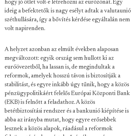
hogy jó ötlet volt-e létrehozni az eurózónát. Egy
ideig a befektetők is nagy esélyt adtak a valutaunió
széthullására, így a bővítés kérdése egyáltalán nem
volt napirenden.
A helyzet azonban az elmúlt években alaposan
megváltozott: egyik ország sem hullott ki az
euróövezetből, ha lassan is, de megindultak a
reformok, amelyek hosszú távon is biztosítják a
stabilitást, és egyre inkább úgy tűnik, hogy a közös
pénzügypolitikáért felelős Európai Központi Bank
(EKB) is felnőtt a feladathoz. A közös
betétbiztosítási rendszer és a bankunió kiépítése is
abba az irányba mutat, hogy egyre erősebbek
lesznek a közös alapok, ráadásul a reformok