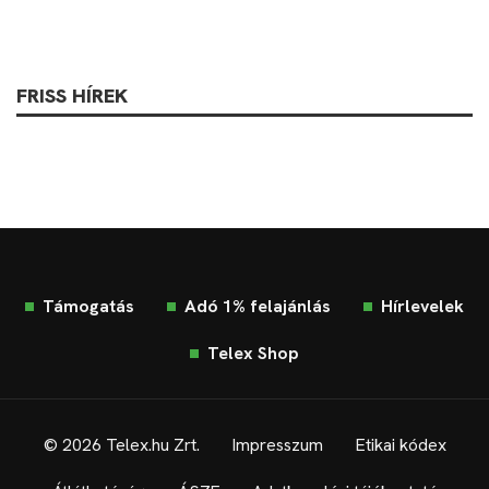
FRISS HÍREK
Támogatás
Adó 1% felajánlás
Hírlevelek
Telex Shop
© 2026 Telex.hu Zrt.
Impresszum
Etikai kódex