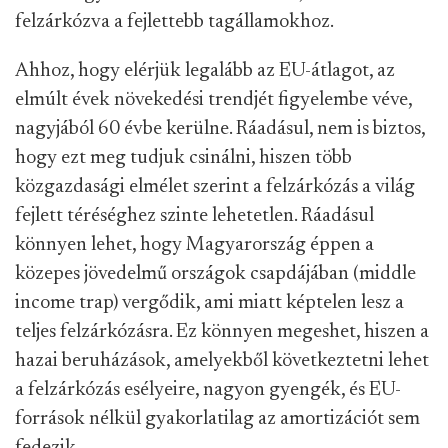
felzárkózva a fejlettebb tagállamokhoz.
Ahhoz, hogy elérjük legalább az EU-átlagot, az
elmúlt évek növekedési trendjét figyelembe véve,
nagyjából 60 évbe kerülne. Ráadásul, nem is biztos,
hogy ezt meg tudjuk csinálni, hiszen több
közgazdasági elmélet szerint a felzárkózás a világ
fejlett téréséghez szinte lehetetlen. Ráadásul
könnyen lehet, hogy Magyarország éppen a
közepes jövedelmű országok csapdájában (middle
income trap) vergődik, ami miatt képtelen lesz a
teljes felzárkózásra. Ez könnyen megeshet, hiszen a
hazai beruházások, amelyekből következtetni lehet
a felzárkózás esélyeire, nagyon gyengék, és EU-
források nélkül gyakorlatilag az amortizációt sem