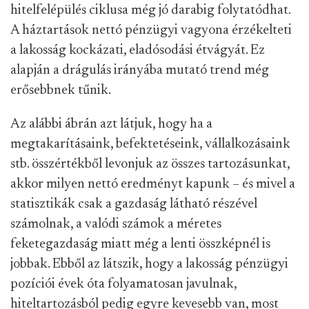
hitelfelépülés ciklusa még jó darabig folytatódhat.
A háztartások nettó pénzügyi vagyona érzékelteti
a lakosság kockázati, eladósodási étvágyát. Ez
alapján a drágulás irányába mutató trend még
erősebbnek tűnik.
Az alábbi ábrán azt látjuk, hogy ha a
megtakarításaink, befektetéseink, vállalkozásaink
stb. összértékből levonjuk az összes tartozásunkat,
akkor milyen nettó eredményt kapunk – és mivel a
statisztikák csak a gazdaság látható részével
számolnak, a valódi számok a méretes
feketegazdaság miatt még a lenti összképnél is
jobbak. Ebből az látszik, hogy a lakosság pénzügyi
pozíciói évek óta folyamatosan javulnak,
hiteltartozásból pedig egyre kevesebb van, most