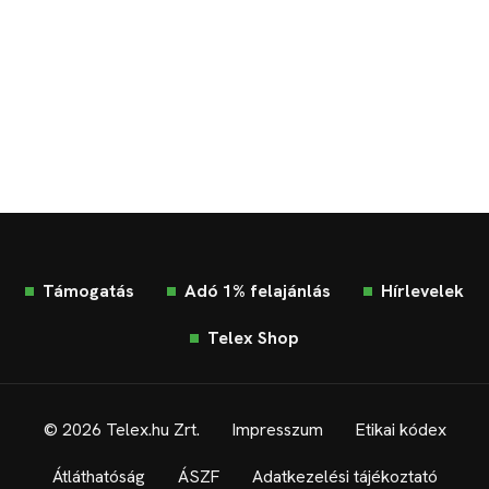
Támogatás
Adó 1% felajánlás
Hírlevelek
Telex Shop
© 2026 Telex.hu Zrt.
Impresszum
Etikai kódex
Átláthatóság
ÁSZF
Adatkezelési tájékoztató