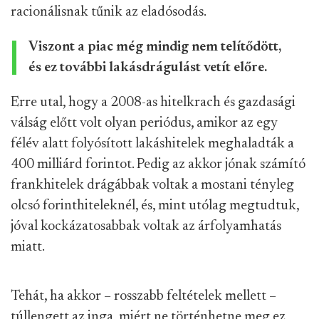
racionálisnak tűnik az eladósodás.
Viszont a piac még mindig nem telítődött,
és ez további lakásdrágulást vetít előre.
Erre utal, hogy a 2008-as hitelkrach és gazdasági
válság előtt volt olyan periódus, amikor az egy
félév alatt folyósított lakáshitelek meghaladták a
400 milliárd forintot. Pedig az akkor jónak számító
frankhitelek drágábbak voltak a mostani tényleg
olcsó forinthiteleknél, és, mint utólag megtudtuk,
jóval kockázatosabbak voltak az árfolyamhatás
miatt.
Tehát, ha akkor – rosszabb feltételek mellett –
túllengett az inga, miért ne történhetne meg ez