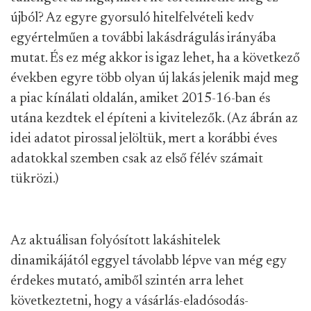
újból? Az egyre gyorsuló hitelfelvételi kedv
egyértelműen a további lakásdrágulás irányába
mutat. És ez még akkor is igaz lehet, ha a következő
években egyre több olyan új lakás jelenik majd meg
a piac kínálati oldalán, amiket 2015-16-ban és
utána kezdtek el építeni a kivitelezők. (Az ábrán az
idei adatot pirossal jelöltük, mert a korábbi éves
adatokkal szemben csak az első félév számait
tükrözi.)
Az aktuálisan folyósított lakáshitelek
dinamikájától eggyel távolabb lépve van még egy
érdekes mutató, amiből szintén arra lehet
következtetni, hogy a vásárlás-eladósodás-