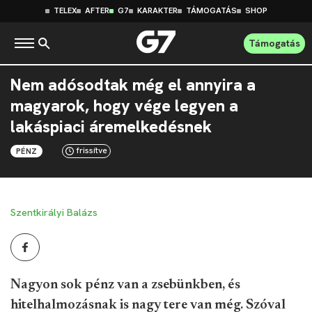
TELEX
AFTER
G7
KARAKTER
TÁMOGATÁS
SHOP
Támogatás
Nem adósodtak még el annyira a
magyarok, hogy vége legyen a
lakáspiaci áremelkedésnek
frissítve
PÉNZ
Szentkirályi Balázs
Nagyon sok pénz van a zsebünkben, és
hitelhalmozásnak is nagy tere van még. Szóval