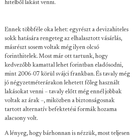
hitelből lakást venni.
Ennek többféle oka lehet: egyrészt a devizahiteles
sokk hatására rengeteg az elhalasztott vásárlás,
másrészt sosem voltak még ilyen olcsó
forinthitelek. Most már ott tartunk, hogy
kedvezőbb kamattal lehet forintban eladósodni,
mint 2006-07 körül svájci frankban. És tavaly még
jó négyzetméterárakon lehetett főleg használt
lakásokat venni – tavaly előtt még ennél jobbak
voltak az árak –, miközben a biztonságosnak
tartott alternatív befektetési formák hozama
alacsony volt.
A lényeg, hogy bárhonnan is nézzük, most teljesen