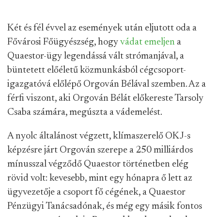
Két és fél évvel az események után eljutott oda a
Fővárosi Főügyészség, hogy
vádat emeljen
a
Quaestor-ügy legendássá vált strómanjával, a
büntetett előéletű közmunkásból cégcsoport-
igazgatóvá előlépő Orgován Bélával szemben. Az a
férfi viszont, aki Orgován Bélát előkereste Tarsoly
Csaba számára, megúszta a vádemelést.
A nyolc általánost végzett, klímaszerelő OKJ-s
képzésre járt Orgován szerepe a 250 milliárdos
mínusszal végződő Quaestor történetben elég
rövid volt: kevesebb, mint egy hónapra ő lett az
ügyvezetője a csoport fő cégének, a Quaestor
Pénzügyi Tanácsadónak, és még egy másik fontos