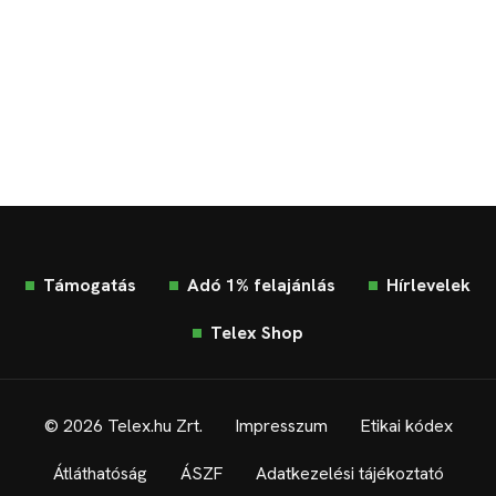
Támogatás
Adó 1% felajánlás
Hírlevelek
Telex Shop
© 2026 Telex.hu Zrt.
Impresszum
Etikai kódex
Átláthatóság
ÁSZF
Adatkezelési tájékoztató