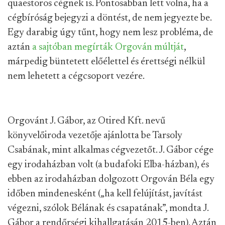
quaestoros cégnek is. Pontosabban lett volna, ha a
cégbíróság bejegyzi a döntést, de nem jegyezte be.
Egy darabig úgy tűnt, hogy nem lesz probléma, de
aztán
a sajtóban megírták Orgován múltját
,
márpedig büntetett előélettel és érettségi nélkül
nem lehetett a cégcsoport vezére.
Orgovánt J. Gábor, az Otired Kft. nevű
könyvelőiroda vezetője ajánlotta be Tarsoly
Csabának, mint alkalmas cégvezetőt. J. Gábor cége
egy irodaházban volt (a budafoki Elba-házban), és
ebben az irodaházban dolgozott Orgován Béla egy
időben mindenesként („ha kell felújítást, javítást
végezni, szólok Bélának és csapatának”, mondta J.
Gábor a rendőrségi kihallgatásán 2015-ben). Aztán