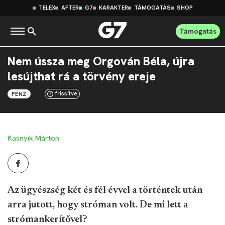
TELEX
AFTER
G7
KARAKTER
TÁMOGATÁS
SHOP
Támogatás
Nem ússza meg Orgován Béla, újra
lesújthat rá a törvény ereje
frissítve
PÉNZ
Kasnyik Márton
Az ügyészség két és fél évvel a történtek után
arra jutott, hogy stróman volt. De mi lett a
strómankerítővel?