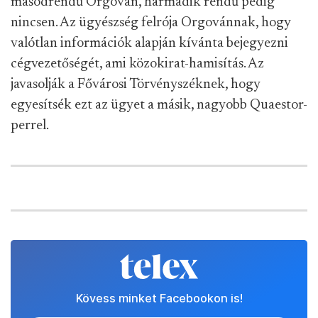
másodrendű Orgován, harmadik rendű pedig
nincsen. Az ügyészség felrója Orgovánnak, hogy
valótlan információk alapján kívánta bejegyezni
cégvezetőségét, ami közokirat-hamisítás. Az
javasolják a Fővárosi Törvényszéknek, hogy
egyesítsék ezt az ügyet a másik, nagyobb Quaestor-
perrel.
Kövess minket Facebookon is!