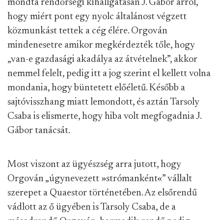
mondta rendőrségi kihallgatásán J. Gábor arról,
hogy miért pont egy nyolc általánost végzett
közmunkást tettek a cég élére. Orgován
mindenesetre amikor megkérdezték tőle, hogy
„van-e gazdasági akadálya az átvételnek”, akkor
nemmel felelt, pedig itt a jog szerint el kellett volna
mondania, hogy büntetett előéletű. Később a
sajtóvisszhang miatt lemondott, és aztán Tarsoly
Csaba is elismerte, hogy hiba volt megfogadnia J.
Gábor tanácsát.
Most viszont az ügyészség arra jutott, hogy
Orgován „úgynevezett »strómanként«” vállalt
szerepet a Quaestor történetében. Az elsőrendű
vádlott az ő ügyében is Tarsoly Csaba, de a