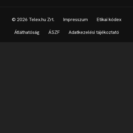
© 2026 Telex.hu Zrt.
Impresszum
Etikai kódex
Átláthatóság
ÁSZF
Adatkezelési tájékoztató
Sütitájékoztató
Süti beállítások
Szabályzatok
Kommentelési szabályzat
Telex Sales