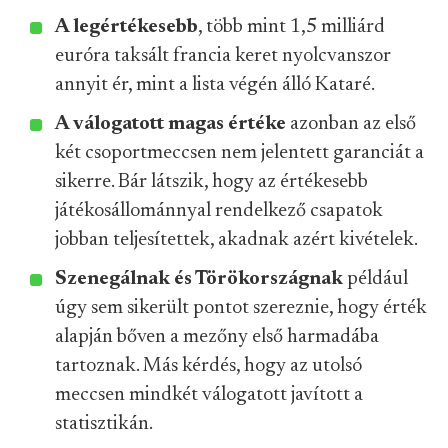
A legértékesebb
, több mint 1,5 milliárd
euróra taksált francia keret nyolcvanszor
annyit ér, mint a lista végén álló Kataré.
A válogatott magas értéke
azonban az első
két csoportmeccsen nem jelentett garanciát a
sikerre. Bár látszik, hogy az értékesebb
játékosállománnyal rendelkező csapatok
jobban teljesítettek, akadnak azért kivételek.
Szenegálnak és Törökországnak
például
úgy sem sikerült pontot szereznie, hogy érték
alapján bőven a mezőny első harmadába
tartoznak. Más kérdés, hogy az utolsó
meccsen mindkét válogatott javított a
statisztikán.