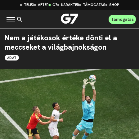
TELEX
AFTER
G7
KARAKTER
TÁMOGATÁS
SHOP
Támogatás
Nem a játékosok értéke dönti el a
meccseket a világbajnokságon
ADAT