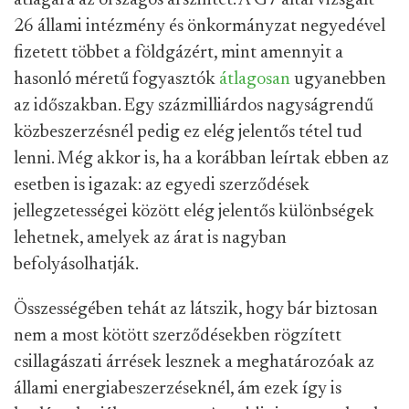
átlagára az országos árszintet. A G7 által vizsgált
26 állami intézmény és önkormányzat negyedével
fizetett többet a földgázért, mint amennyit a
hasonló méretű fogyasztók
átlagosan
ugyanebben
az időszakban. Egy százmilliárdos nagyságrendű
közbeszerzésnél pedig ez elég jelentős tétel tud
lenni. Még akkor is, ha a korábban leírtak ebben az
esetben is igazak: az egyedi szerződések
jellegzetességei között elég jelentős különbségek
lehetnek, amelyek az árat is nagyban
befolyásolhatják.
Összességében tehát az látszik, hogy bár biztosan
nem a most kötött szerződésekben rögzített
csillagászati árrések lesznek a meghatározóak az
állami energiabeszerzéseknél, ám ezek így is