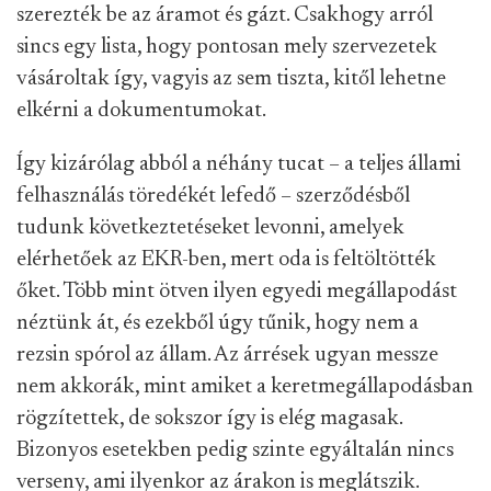
szerezték be az áramot és gázt. Csakhogy arról
sincs egy lista, hogy pontosan mely szervezetek
vásároltak így, vagyis az sem tiszta, kitől lehetne
elkérni a dokumentumokat.
Így kizárólag abból a néhány tucat – a teljes állami
felhasználás töredékét lefedő – szerződésből
tudunk következtetéseket levonni, amelyek
elérhetőek az EKR-ben, mert oda is feltöltötték
őket. Több mint ötven ilyen egyedi megállapodást
néztünk át, és ezekből úgy tűnik, hogy nem a
rezsin spórol az állam. Az árrések ugyan messze
nem akkorák, mint amiket a keretmegállapodásban
rögzítettek, de sokszor így is elég magasak.
Bizonyos esetekben pedig szinte egyáltalán nincs
verseny, ami ilyenkor az árakon is meglátszik.