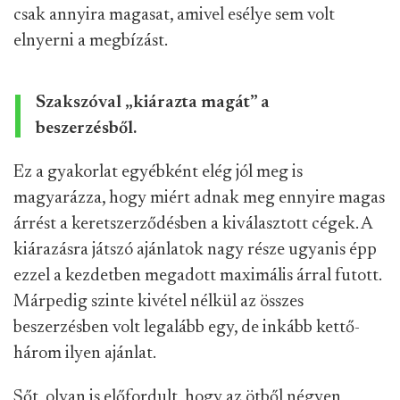
csak annyira magasat, amivel esélye sem volt
elnyerni a megbízást.
Szakszóval „kiárazta magát” a
beszerzésből.
Ez a gyakorlat egyébként elég jól meg is
magyarázza, hogy miért adnak meg ennyire magas
árrést a keretszerződésben a kiválasztott cégek. A
kiárazásra játszó ajánlatok nagy része ugyanis épp
ezzel a kezdetben megadott maximális árral futott.
Márpedig szinte kivétel nélkül az összes
beszerzésben volt legalább egy, de inkább kettő-
három ilyen ajánlat.
Sőt, olyan is előfordult, hogy az ötből négyen