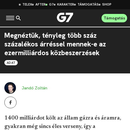
TELEX
AFTER
G7
KARAKTER
TÁMOGATÁS
SHOP
Támogatás
Megnéztük, tényleg több száz
százalékos árréssel mennek-e az
ezermilliárdos közbeszerzések
ADAT
Jandó Zoltán
1400 milliárdot költ az állam gázra és áramra,
gyakran még sincs éles verseny, így a