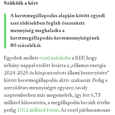
Szűkítik a kört
A keretmegállapodás alapján kötött egyedi
szerződésekben foglalt összesített
mennyiség meghaladta a
keretmegállapodás keretmennyiségének
80 százalékát.
Egyebek mellett
ezzel indokolta
a KEF, hogy
néhány nappal ezelőtt lezárta a „villamos energia
2024-2025-ös központosított állami beszerzésére”
kötött keretmegállapodás aktív szakaszát. Pedig a
szerződéses mennyiséget egyszer, tavaly
szeptemberben már megemelték, így lett 6,75
milliárd kilowattóra, a megállapodás becsült értéke
pedig
1012 milliárd forint
. Az ezzel párhuzamosan