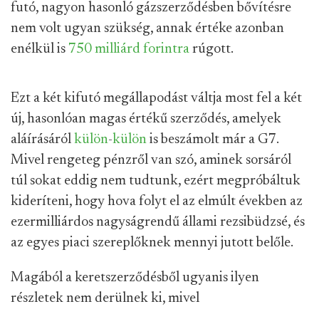
futó, nagyon hasonló gázszerződésben bővítésre
nem volt ugyan szükség, annak értéke azonban
enélkül is
750 milliárd forintra
rúgott.
Ezt a két kifutó megállapodást váltja most fel a két
új, hasonlóan magas értékű szerződés, amelyek
aláírásáról
külön
-
külön
is beszámolt már a G7.
Mivel rengeteg pénzről van szó, aminek sorsáról
túl sokat eddig nem tudtunk, ezért megpróbáltuk
kideríteni, hogy hova folyt el az elmúlt években az
ezermilliárdos nagyságrendű állami rezsibüdzsé, és
az egyes piaci szereplőknek mennyi jutott belőle.
Magából a keretszerződésből ugyanis ilyen
részletek nem derülnek ki, mivel