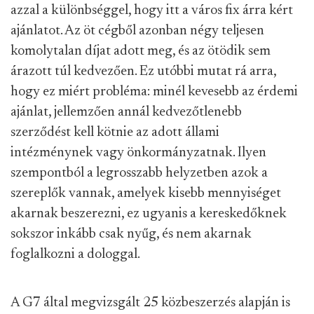
azzal a különbséggel, hogy itt a város fix árra kért
ajánlatot. Az öt cégből azonban négy teljesen
komolytalan díjat adott meg, és az ötödik sem
árazott túl kedvezően. Ez utóbbi mutat rá arra,
hogy ez miért probléma: minél kevesebb az érdemi
ajánlat, jellemzően annál kedvezőtlenebb
szerződést kell kötnie az adott állami
intézménynek vagy önkormányzatnak. Ilyen
szempontból a legrosszabb helyzetben azok a
szereplők vannak, amelyek kisebb mennyiséget
akarnak beszerezni, ez ugyanis a kereskedőknek
sokszor inkább csak nyűg, és nem akarnak
foglalkozni a dologgal.
A G7 által megvizsgált 25 közbeszerzés alapján is