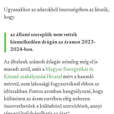
Ugyanakkor az adatokból összességében az látszik,
hogy
az állami szereplők nem vették
kiemelkedően drágán az áramot 2023-
2024-ben.
Az általunk számolt átlagár némileg még el is
maradt attól, amit a
Magyar Energetikai és
Közmű-szabályozási Hivatal
mért a hasonló
méretű, nem lakossági fogyasztóknál ebben az
időszakban. Fontos azonban hangsúlyozni, hogy
különösen az áram esetében elég nehezen
összevethetőek a különböző szerződések, annyi
tényező befolyásolhatja az árat
*