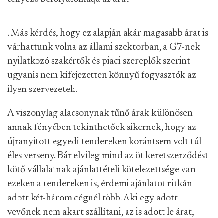
. Más kérdés, hogy ez alapján akár magasabb árat is
várhattunk volna az állami szektorban, a G7-nek
nyilatkozó szakértők és piaci szereplők szerint
ugyanis nem kifejezetten könnyű fogyasztók az
ilyen szervezetek.
A viszonylag alacsonynak tűnő árak különösen
annak fényében tekinthetőek sikernek, hogy az
újranyitott egyedi tendereken korántsem volt túl
éles verseny. Bár elvileg mind az öt keretszerződést
kötő vállalatnak ajánlattételi kötelezettsége van
ezeken a tendereken is, érdemi ajánlatot ritkán
adott két-három cégnél több. Aki egy adott
vevőnek nem akart szállítani, az is adott le árat,