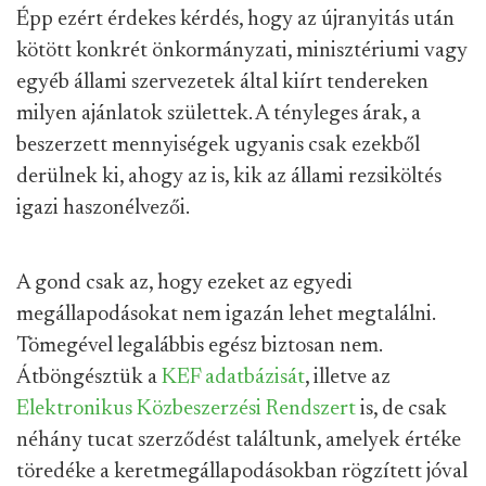
Épp ezért érdekes kérdés, hogy az újranyitás után
kötött konkrét önkormányzati, minisztériumi vagy
egyéb állami szervezetek által kiírt tendereken
milyen ajánlatok születtek. A tényleges árak, a
beszerzett mennyiségek ugyanis csak ezekből
derülnek ki, ahogy az is, kik az állami rezsiköltés
igazi haszonélvezői.
A gond csak az, hogy ezeket az egyedi
megállapodásokat nem igazán lehet megtalálni.
Tömegével legalábbis egész biztosan nem.
Átböngésztük a
KEF adatbázisát
, illetve az
Elektronikus Közbeszerzési Rendszert
is, de csak
néhány tucat szerződést találtunk, amelyek értéke
töredéke a keretmegállapodásokban rögzített jóval