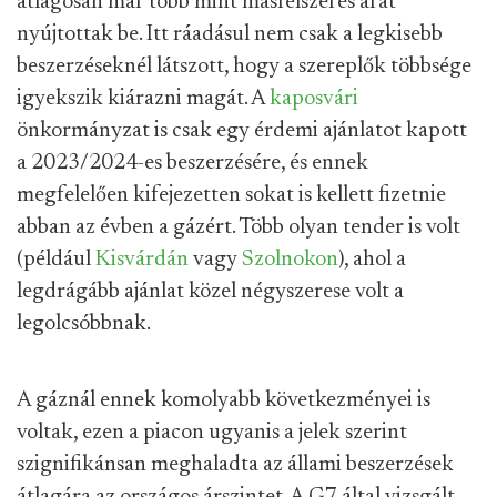
átlagosan már több mint másfélszeres árat
nyújtottak be. Itt ráadásul nem csak a legkisebb
beszerzéseknél látszott, hogy a szereplők többsége
igyekszik kiárazni magát. A
kaposvári
önkormányzat is csak egy érdemi ajánlatot kapott
a 2023/2024-es beszerzésére, és ennek
megfelelően kifejezetten sokat is kellett fizetnie
abban az évben a gázért. Több olyan tender is volt
(például
Kisvárdán
vagy
Szolnokon
), ahol a
legdrágább ajánlat közel négyszerese volt a
legolcsóbbnak.
A gáznál ennek komolyabb következményei is
voltak, ezen a piacon ugyanis a jelek szerint
szignifikánsan meghaladta az állami beszerzések