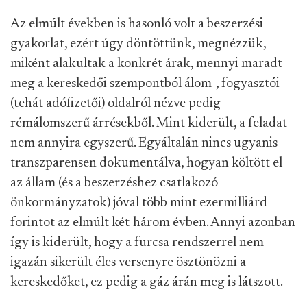
Az elmúlt években is hasonló volt a beszerzési
gyakorlat, ezért úgy döntöttünk, megnézzük,
miként alakultak a konkrét árak, mennyi maradt
meg a kereskedői szempontból álom-, fogyasztói
(tehát adófizetői) oldalról nézve pedig
rémálomszerű árrésekből. Mint kiderült, a feladat
nem annyira egyszerű. Egyáltalán nincs ugyanis
transzparensen dokumentálva, hogyan költött el
az állam (és a beszerzéshez csatlakozó
önkormányzatok) jóval több mint ezermilliárd
forintot az elmúlt két-három évben. Annyi azonban
így is kiderült, hogy a furcsa rendszerrel nem
igazán sikerült éles versenyre ösztönözni a
kereskedőket, ez pedig a gáz árán meg is látszott.