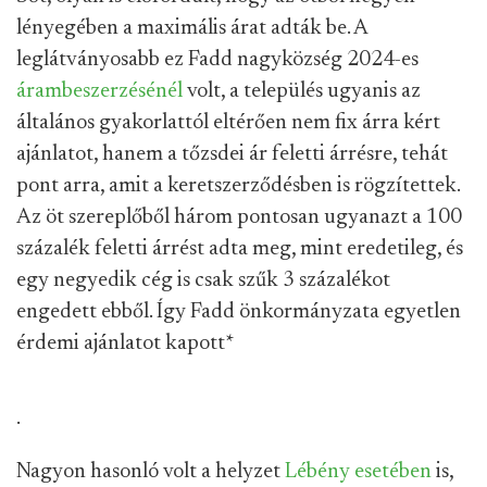
lényegében a maximális árat adták be. A
leglátványosabb ez Fadd nagyközség 2024-es
árambeszerzésénél
volt, a település ugyanis az
általános gyakorlattól eltérően nem fix árra kért
ajánlatot, hanem a tőzsdei ár feletti árrésre, tehát
pont arra, amit a keretszerződésben is rögzítettek.
Az öt szereplőből három pontosan ugyanazt a 100
százalék feletti árrést adta meg, mint eredetileg, és
egy negyedik cég is csak szűk 3 százalékot
engedett ebből. Így Fadd önkormányzata egyetlen
érdemi ajánlatot kapott
*
.
Nagyon hasonló volt a helyzet
Lébény esetében
is,