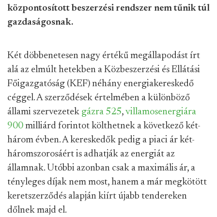
központosított beszerzési rendszer nem tűnik túl
gazdaságosnak.
Két döbbenetesen nagy értékű megállapodást írt
alá az elmúlt hetekben a Közbeszerzési és Ellátási
Főigazgatóság (KEF) néhány energiakereskedő
céggel. A szerződések értelmében a különböző
állami szervezetek
gázra 525
,
villamosenergiára
900
milliárd forintot költhetnek a következő két-
három évben. A kereskedők pedig a piaci ár két-
háromszorosáért is adhatják az energiát az
államnak. Utóbbi azonban csak a maximális ár, a
tényleges díjak nem most, hanem a már megkötött
keretszerződés alapján kiírt újabb tendereken
dőlnek majd el.