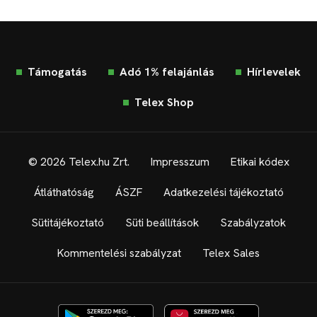
Támogatás
Adó 1% felajánlás
Hírlevelek
Telex Shop
© 2026 Telex.hu Zrt.
Impresszum
Etikai kódex
Átláthatóság
ÁSZF
Adatkezelési tájékoztató
Sütitájékoztató
Süti beállítások
Szabályzatok
Kommentelési szabályzat
Telex Sales