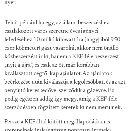
nyer.
Tehát például ha egy, az állami beszerzéshez
csatlakozott város szeretne éves igényei
lefedéséhez 10 millió kilowattóra (nagyjából 950
ezer köbméter) gázt vásárolni, akkor nem önálló
közbeszerzést ír ki, hanem a KEF-féle beszerzést
„nyitja újra”, és csak az öt, már korábban
kiválasztott cégtől kap ajánlatot. Az ajánlatok
beérkezése után kiválasztja a legolcsóbbat, és az azt
benyújtó kereskedővel szerződik a gázévre. Ez
pedig egészen addig így megy, amíg a KEF-féle
szerződésben rögzített keretek ki nem merülnek.
Persze a KEF által kötött megállapodásban is
szerepelnek árak (egészen pontosan árrések),