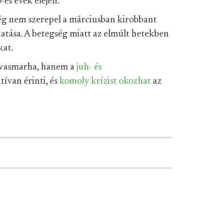
-es évek elején.
g nem szerepel a márciusban kirobbant
hatása. A betegség miatt az elmúlt hetekben
kat.
rvasmarha, hanem a
juh- és
tívan érinti, és
komoly krízist okozhat
az