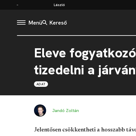
László
Menü
Kereső
Eleve fogyatkozó
tizedelni a járvá
ADAT
Jandó Zoltán
Jelentősen csökkentheti a hosszabb tá