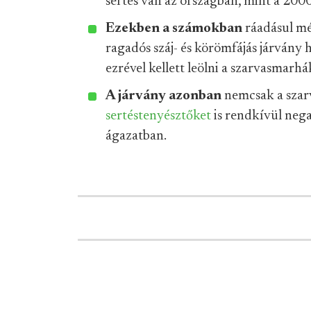
sertés van az országban, mint a 2000
Ezekben a számokban
ráadásul mé
ragadós száj- és körömfájás járvány 
ezrével kellett leölni a szarvasmarhá
A járvány azonban
nemcsak a sza
sertéstenyésztőket
is rendkívül nega
ágazatban.