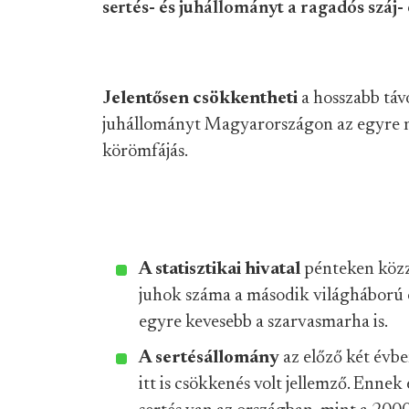
sertés- és juhállományt a ragadós száj-
Jelentősen csökkentheti
a hosszabb táv
juhállományt Magyarországon az egyre n
körömfájás.
A statisztikai hivatal
pénteken közzé
juhok száma a második világháború ót
egyre kevesebb a szarvasmarha is.
A sertésállomány
az előző két évb
itt is csökkenés volt jellemző. Enn