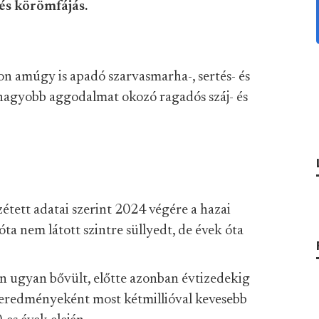
 és körömfájás.
on amúgy is apadó szarvasmarha-, sertés- és
agyobb aggodalmat okozó ragadós száj- és
tett adatai szerint 2024 végére a hazai
a nem látott szintre süllyedt, de évek óta
en ugyan bővült, előtte azonban évtizedekig
ek eredményeként most kétmillióval kevesebb