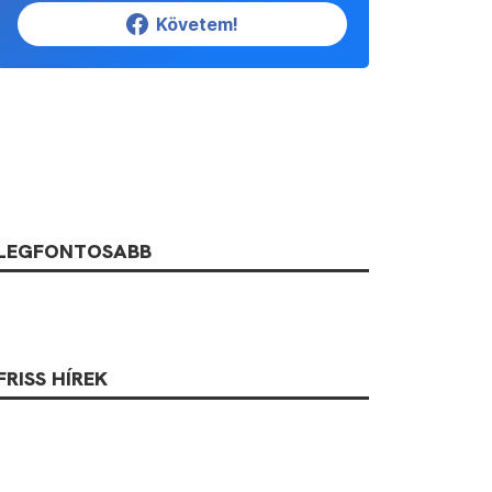
Követem!
LEGFONTOSABB
FRISS HÍREK