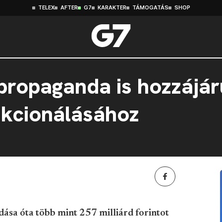
TELEX
AFTER
G7
KARAKTER
TÁMOGATÁS
SHOP
 propaganda is hozzájár
nkcionálásához
sa óta több mint 257 milliárd forintot