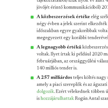
tájékoztatásból) szűk nyolc év alatt 
jövőjét érintő kommunikációból) 20
A közbeszerzések értéke
elég szél
négy évben a jelek szerint elkezdté
időszakban egyre gyakoribbak voltak
megegyezett egy korábbi tenderével
A legnagyobb értékű
közbeszerzése
voltak. Ilyet írtak ki például 2020 
februárjában, az országgyűlési válas
140 milliós tender is.
A 257 milliárdos
teljes költés nagy
amely a piaci szereplők és az ágazati
dolgozik
. Ezért vélekednek többen 
is
hozzájárulhattak
Rogán Antal szan