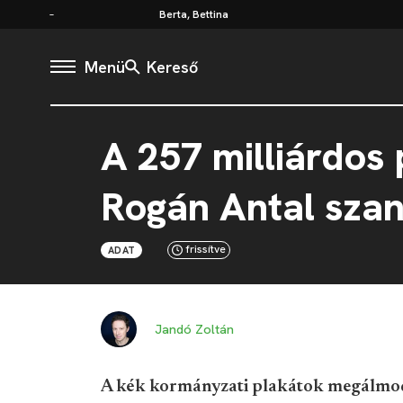
Berta, Bettina
Menü
Kereső
A 257 milliárdos
Rogán Antal sza
frissítve
ADAT
Jandó Zoltán
A kék kormányzati plakátok megálmodá