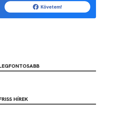
Követem!
LEGFONTOSABB
FRISS HÍREK