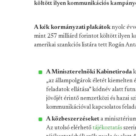
költött ilyen kommunikációs kampány
A kék kormányzati plakátok
nyolc évve
mint 257 milliárd forintot költött ilye
amerikai szankciós listára tett Rogán Ant
A Miniszterelnöki Kabinetiroda
k
„az állampolgárok életét kiemelten 
feladatok ellátása” kódnév alatt fut
jövőjét érintő nemzetközi és hazai 
kommunikációval kapcsolatos feladat
A közbeszerzéseket
a minisztériu
Az utolsó elérhető
tájékoztatás
szeri