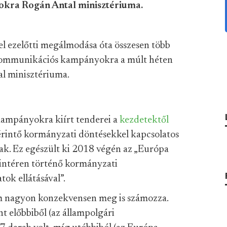
okra Rogán Antal minisztériuma.
l ezelőtti megálmodása óta összesen több
n kommunikációs kampányokra a múlt héten
al minisztériuma.
ampányokra kiírt tenderei a
kezdetektől
érintő kormányzati döntésekkel kapcsolatos
nak. Ez egészült ki 2018 végén az „Európa
szintéren történő kormányzati
ok ellátásával”.
m nagyon konzekvensen meg is számozza.
nt előbbiből (az állampolgári