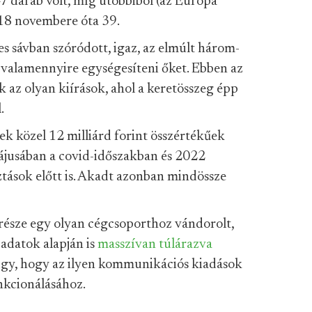
47 darab volt, míg utóbbiból (az Európa
18 novembere óta 39.
es sávban szóródott, igaz, az elmúlt három-
k valamennyire egységesíteni őket. Ebben az
 az olyan kiírások, ahol a keretösszeg épp
.
k közel 12 milliárd forint összértékűek
májusában a covid-időszakban és 2022
ztások előtt is. Akadt azonban mindössze
 része egy olyan cégcsoporthoz vándorolt,
 adatok alapján is
masszívan túlárazva
úgy, hogy az ilyen kommunikációs kiadások
kcionálásához.