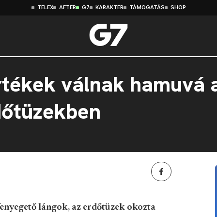
TELEX
AFTER
G7
KARAKTER
TÁMOGATÁS
SHOP
rtékek válnak hamuvá 
rdőtüzekben
fenyegető lángok, az erdőtüzek okozta