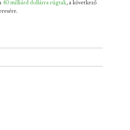
en
40 milliárd dollárra rúgtak
, a következő
eresére.