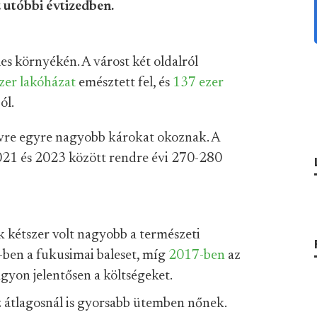
utóbbi évtizedben.
s környékén. A várost két oldalról
zer lakóházat
emésztett fel, és
137 ezer
ól.
vre egyre nagyobb károkat okoznak. A
21 és 2023 között rendre évi 270-280
k kétszer volt nagyobb a természeti
-ben a fukusimai baleset, míg
2017-ben
az
yon jelentősen a költségeket.
átlagosnál is gyorsabb ütemben nőnek.