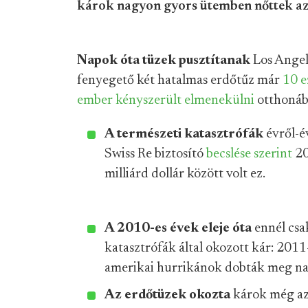
károk nagyon gyors ütemben nőttek az 
Napok óta tüzek pusztítanak
Los Angele
fenyegető két hatalmas erdőtűz már
10 e
ember kényszerült elmenekülni
otthonáb
A természeti katasztrófák
évről-é
Swiss Re biztosító
becslése szerint
20
milliárd dollár között volt ez.
A 2010-es évek eleje óta
ennél csa
katasztrófák által okozott kár: 2011
amerikai hurrikánok dobták meg nag
Az erdőtüzek okozta
károk még az 