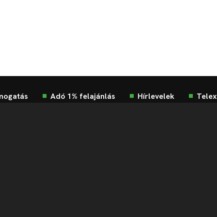
mogatás
Adó 1% felajánlás
Hírlevelek
Telex
Impresszum
Etikai kódex
Átláthatóság
ÁSZF
Ad
Süti beállítások
Szabályzatok
Kommentelési szabályza