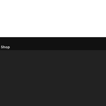
 Shop
atkezelési tájékoztató
t
Telex Sales