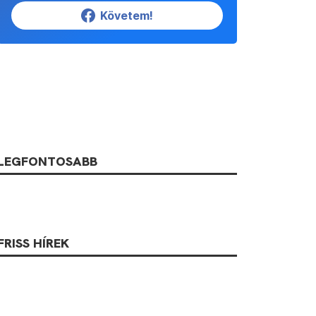
Követem!
LEGFONTOSABB
FRISS HÍREK