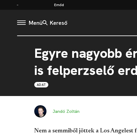
Emőd
Menü
Kereső
Egyre nagyobb é
is felperzselő e
ADAT
Jandó Zoltán
Nem a semmiből jöttek a Los Angelest 