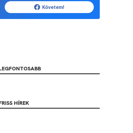
Követem!
LEGFONTOSABB
FRISS HÍREK