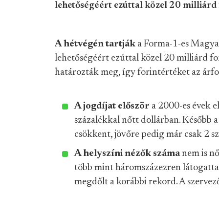
lehetőségéért ezúttal közel 20 milliárd 
A hétvégén tartják
a Forma-1-es Magya
lehetőségéért ezúttal közel 20 milliárd for
határozták meg, így forintértéket az árfol
A jogdíjat először
a 2000-es évek e
százalékkal nőtt dollárban. Később 
csökkent, jövőre pedig már csak 2 sz
A helyszíni nézők száma
nem is nő
több mint háromszázezren látogattak
megdőlt a korábbi rekord. A szerve