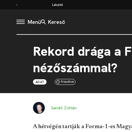
László
Menü
Kereső
Rekord drága a F
nézőszámmal?
frissítve
ADAT
Jandó Zoltán
A hétvégén tartják a Forma-1-es Magy