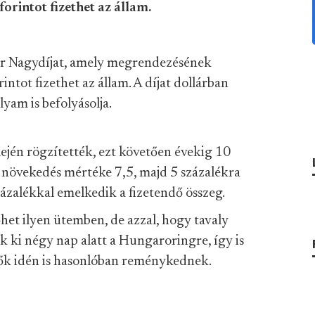
forintot fizethet az állam.
r Nagydíjat, amely megrendezésének
intot fizethet az állam. A díjat dollárban
yam is befolyásolja.
lején rögzítették, ezt követően évekig 10
a növekedés mértéke 7,5, majd 5 százalékra
ázalékkal emelkedik a fizetendő összeg.
het ilyen ütemben, de azzal, hogy tavaly
 ki négy nap alatt a Hungaroringre, így is
zők idén is hasonlóban reménykednek.