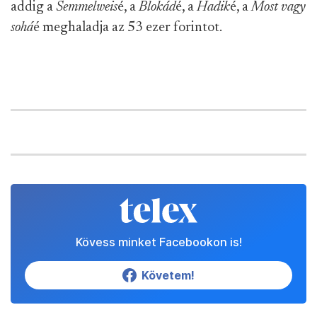
addig a
Semmelweis
é, a
Blokád
é, a
Hadik
é, a
Most vagy
sohá
é meghaladja az 53 ezer forintot.
Kövess minket Facebookon is!
Követem!