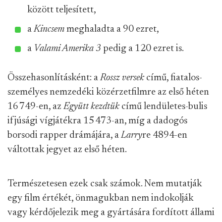
között teljesített,
a
Kincsem
meghaladta a 90 ezret,
a
Valami Amerika 3
pedig a 120 ezret is.
Összehasonlításként: a
Rossz versek
című, fiatalos-
személyes nemzedéki közérzetfilmre az első héten
16 749-en, az
Együtt kezdtük
című lendületes-bulis
ifjúsági vígjátékra 15 473-an, míg a dadogós
borsodi rapper drámájára, a
Larry
re 4894-en
váltottak jegyet az első héten.
Természetesen ezek csak számok. Nem mutatják
egy film értékét, önmagukban nem indokolják
vagy kérdőjelezik meg a gyártására fordított állami