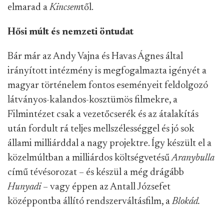
elmarad a
Kincsem
től.
Hősi múlt és nemzeti öntudat
Bár már az Andy Vajna és Havas Ágnes által
irányított intézmény is megfogalmazta igényét a
magyar történelem fontos eseményeit feldolgozó
látványos-kalandos-kosztümös filmekre, a
Filmintézet csak a vezetőcserék és az átalakítás
után fordult rá teljes mellszélességgel és jó sok
állami milliárddal a nagy projektre. Így készült el a
közelmúltban a milliárdos költségvetésű
Aranybulla
című tévésorozat – és készül a még drágább
Hunyadi
– vagy éppen az Antall Józsefet
középpontba állító rendszerváltásfilm, a
Blokád.