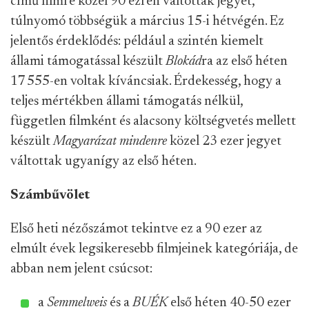
című filmre közel 90 ezren váltottak jegyet,
túlnyomó többségük a március 15-i hétvégén. Ez
jelentős érdeklődés: például a szintén kiemelt
állami támogatással készült
Blokád
ra az első héten
17 555-en voltak kíváncsiak. Érdekesség, hogy a
teljes mértékben állami támogatás nélkül,
független filmként és alacsony költségvetés mellett
készült
Magyarázat mindenre
közel 23 ezer jegyet
váltottak ugyanígy az első héten.
Számbűvölet
Első heti nézőszámot tekintve ez a 90 ezer az
elmúlt évek legsikeresebb filmjeinek kategóriája, de
abban nem jelent csúcsot:
a
Semmelweis
és a
BUÉK
első héten 40-50 ezer