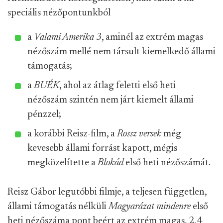
speciális nézőpontunkból
a
Valami Amerika 3
, aminél az extrém magas
nézőszám mellé nem társult kiemelkedő állami
támogatás;
a
BUÉK
, ahol az átlag feletti első heti
nézőszám szintén nem járt kiemelt állami
pénzzel;
a korábbi Reisz-film, a
Rossz versek
még
kevesebb állami forrást kapott, mégis
megközelítette a
Blokád
első heti nézőszámát.
Reisz Gábor legutóbbi filmje, a teljesen független,
állami támogatás nélküli
Magyarázat mindenre
első
heti nézőszáma pont beért az extrém magas, 2,4