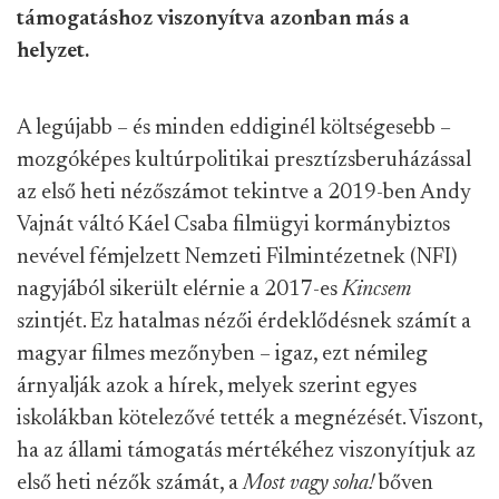
támogatáshoz viszonyítva azonban más a
helyzet.
A legújabb – és minden eddiginél költségesebb –
mozgóképes kultúrpolitikai presztízsberuházással
az első heti nézőszámot tekintve a 2019-ben Andy
Vajnát váltó Káel Csaba filmügyi kormánybiztos
nevével fémjelzett Nemzeti Filmintézetnek (NFI)
nagyjából sikerült elérnie a 2017-es
Kincsem
szintjét. Ez hatalmas nézői érdeklődésnek számít a
magyar filmes mezőnyben – igaz, ezt némileg
árnyalják azok a hírek, melyek szerint egyes
iskolákban kötelezővé tették a megnézését. Viszont,
ha az állami támogatás mértékéhez viszonyítjuk az
első heti nézők számát, a
Most vagy soha!
bőven