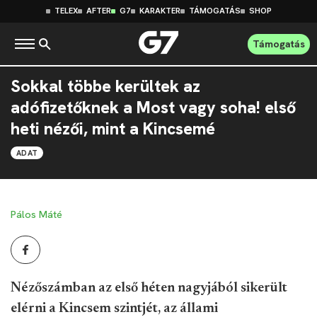
TELEX
AFTER
G7
KARAKTER
TÁMOGATÁS
SHOP
Támogatás
Sokkal többe kerültek az
adófizetőknek a Most vagy soha! első
heti nézői, mint a Kincsemé
ADAT
Pálos Máté
Nézőszámban az első héten nagyjából sikerült
elérni a Kincsem szintjét, az állami