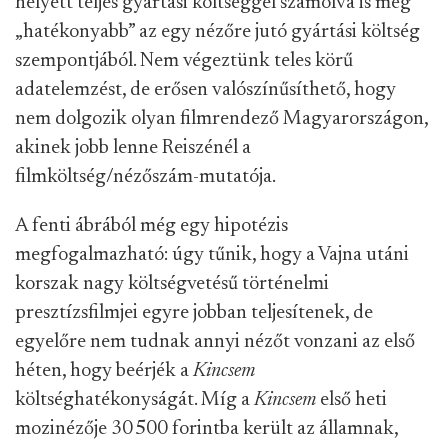
helyett teljes gyártási költséggel számolva is még
„hatékonyabb” az egy nézőre jutó gyártási költség
szempontjából. Nem végeztünk teles körű
adatelemzést, de erősen valószínűsíthető, hogy
nem dolgozik olyan filmrendező Magyarországon,
akinek jobb lenne Reiszénél a
filmköltség/nézőszám-mutatója.
A fenti ábrából még egy hipotézis
megfogalmazható: úgy tűnik, hogy a Vajna utáni
korszak nagy költségvetésű történelmi
presztízsfilmjei egyre jobban teljesítenek, de
egyelőre nem tudnak annyi nézőt vonzani az első
héten, hogy beérjék a
Kincsem
költséghatékonyságát. Míg a
Kincsem
első heti
mozinézője 30 500 forintba került az államnak,