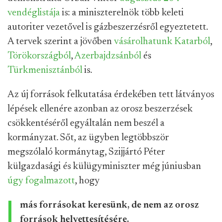
vendéglistája
is: a miniszterelnök több keleti
autoriter vezetővel is gázbeszerzésről egyeztetett.
A tervek szerint a jövőben
vásárolhatunk
Katarból
,
Törökországból
,
Azerbajdzsánból
és
Türkmenisztánból
is.
Az új források felkutatása érdekében tett látványos
lépések ellenére azonban az orosz beszerzések
csökkentéséről egyáltalán nem beszél a
kormányzat. Sőt, az ügyben legtöbbször
megszólaló kormánytag, Szijjártó Péter
külgazdasági és külügyminiszter még júniusban
úgy fogalmazott
, hogy
más forrásokat keresünk, de nem az orosz
források helyettesítésére.