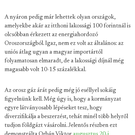
A nyáron pedig már lehettek olyan országok,
amelyekbe akár az itthoni lakossági 100 forintnál is
olcsóbban érkezett az energiahordozó
Oroszországból. Igaz, nem ez volt az általános: az
uniós átlag ugyan a magyar importártól
folyamatosan elmaradt, de a lakossági díjnál még
magasabb volt 10-15 százalékkal.
Az orosz gáz árát pedig még jó eséllyel sokáig
figyelnünk kell. Még úgy is, hogy a kormányzat
egyre látványosabb lépéseket tesz, hogy
diverzifikálja a beszerzést, tehát minél több helyről
tudjon földgázt vásárolni. Jelentős részben ezt
demonstrálta Orbán Viktor
augusztus 20-i