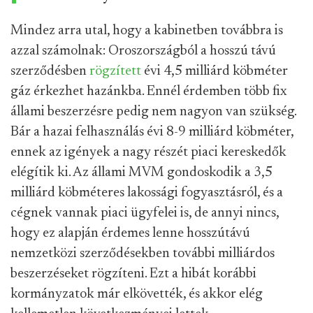
Mindez arra utal, hogy a kabinetben továbbra is
azzal számolnak: Oroszországból a hosszú távú
szerződésben
rögzített
évi 4,5 milliárd köbméter
gáz érkezhet hazánkba. Ennél érdemben több fix
állami beszerzésre pedig nem nagyon van szükség.
Bár a hazai felhasználás évi 8-9 milliárd köbméter,
ennek az igények a nagy részét piaci kereskedők
elégítik ki. Az állami MVM gondoskodik a 3,5
milliárd köbméteres lakossági fogyasztásról, és a
cégnek vannak piaci ügyfelei is, de annyi nincs,
hogy ez alapján érdemes lenne hosszútávú
nemzetközi szerződésekben további milliárdos
beszerzéseket rögzíteni. Ezt a hibát korábbi
kormányzatok már elkövették, és akkor elég