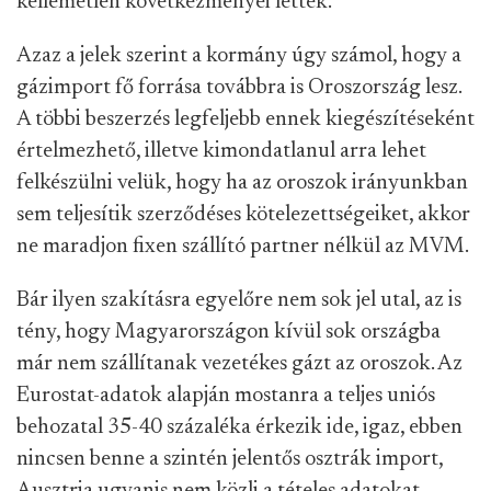
kellemetlen következményei lettek.
Azaz a jelek szerint a kormány úgy számol, hogy a
gázimport fő forrása továbbra is Oroszország lesz.
A többi beszerzés legfeljebb ennek kiegészítéseként
értelmezhető, illetve kimondatlanul arra lehet
felkészülni velük, hogy ha az oroszok irányunkban
sem teljesítik szerződéses kötelezettségeiket, akkor
ne maradjon fixen szállító partner nélkül az MVM.
Bár ilyen szakításra egyelőre nem sok jel utal, az is
tény, hogy Magyarországon kívül sok országba
már nem szállítanak vezetékes gázt az oroszok. Az
Eurostat-adatok alapján mostanra a teljes uniós
behozatal 35-40 százaléka érkezik ide, igaz, ebben
nincsen benne a szintén jelentős osztrák import,