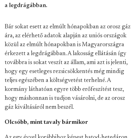
a legdrágábban.
Bár sokat esett az elmúlt hónapokban az orosz gáz
ára, az elérhető adatok alapján az uniós országok
közül az elmúlt hónapokban is Magyarországra
érkezett a legdrágábban. A lakosság ellátásán így
továbbra is sokat veszít az állam, ami azt is jelenti,
hogy egy esetleges rezsicsökkentés még mindig
teljes egészében a költségvetést terhelné. A
kormány láthatóan egyre több erőfeszítést tesz,
hogy máshonnan is tudjon vásárolni, de az orosz
gáz kiváltásáról nem beszél.
Olcsóbb, mint tavaly bármikor
Az egy évvel korábbihoz képest hatod-hetedáron