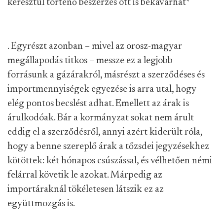
keresztül történő beszerzés ott is bekavarhat
*
. Egyrészt azonban – mivel az orosz-magyar
megállapodás titkos – messze ez a legjobb
forrásunk a gázárakról, másrészt a szerződéses és
importmennyiségek egyezése is arra utal, hogy
elég pontos becslést adhat. Emellett az árak is
árulkodóak. Bár a kormányzat sokat nem árult
eddig el a szerződésről, annyi azért kiderült róla,
hogy a benne szereplő árak a tőzsdei jegyzésekhez
kötöttek: két hónapos csúszással, és vélhetően némi
felárral követik le azokat. Márpedig az
importáraknál tökéletesen látszik ez az
együttmozgás is.