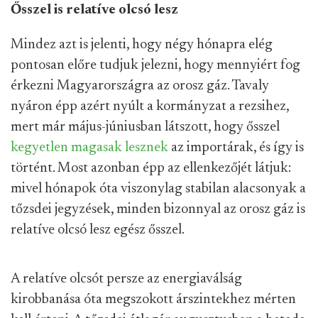
Ősszel is relatíve olcsó lesz
Mindez azt is jelenti, hogy négy hónapra elég
pontosan előre tudjuk jelezni, hogy mennyiért fog
érkezni Magyarországra az orosz gáz. Tavaly
nyáron épp azért nyúlt a kormányzat a rezsihez,
mert már május-júniusban látszott, hogy ősszel
kegyetlen magasak lesznek
az importárak, és így is
történt. Most azonban épp az ellenkezőjét látjuk:
mivel hónapok óta viszonylag stabilan alacsonyak a
tőzsdei jegyzések, minden bizonnyal az orosz gáz is
relatíve olcsó lesz egész ősszel.
A relatíve olcsót persze az energiaválság
kirobbanása óta megszokott árszintekhez mérten