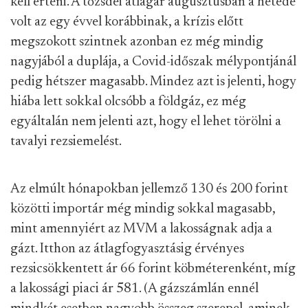
kell érteni. A tőzsdei átlagár augusztusban a hetede
volt az egy évvel korábbinak, a krízis előtt
megszokott szintnek azonban ez még mindig
nagyjából a duplája, a Covid-időszak mélypontjánál
pedig hétszer magasabb. Mindez azt is jelenti, hogy
hiába lett sokkal olcsóbb a földgáz, ez még
egyáltalán nem jelenti azt, hogy el lehet törölni a
tavalyi rezsiemelést.
Az elmúlt hónapokban jellemző 130 és 200 forint
közötti importár még mindig sokkal magasabb,
mint amennyiért az MVM a lakosságnak adja a
gázt. Itthon az átlagfogyasztásig érvényes
rezsicsökkentett ár 66 forint köbméterenként, míg
a lakossági piaci ár 581. (A gázszámlán ennél