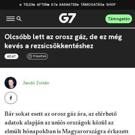
TELEX
AFTER
G7
KARAKTER
TÁMOGATÁS
SHOP
Támogatás
Olcsóbb lett az orosz gáz, de ez még
kevés a rezsicsökkentéshez
frissítve
ADAT
Jandó Zoltán
Bár sokat esett az orosz gáz ára, az elérhető
adatok alapján az uniós országok közül az
elmúlt hónapokban is Magyarországra érkezett