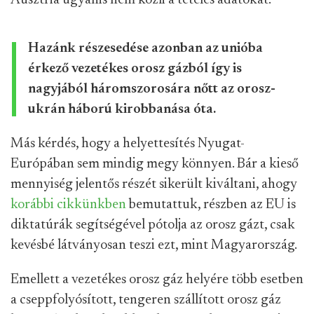
Ausztria ugyanis nem közli a tételes adatokat.
Hazánk részesedése azonban az unióba
érkező vezetékes orosz gázból így is
nagyjából háromszorosára nőtt az orosz-
ukrán háború kirobbanása óta.
Más kérdés, hogy a helyettesítés Nyugat-
Európában sem mindig megy könnyen. Bár a kieső
mennyiség jelentős részét sikerült kiváltani, ahogy
korábbi cikkünkben
bemutattuk, részben az EU is
diktatúrák segítségével pótolja az orosz gázt, csak
kevésbé látványosan teszi ezt, mint Magyarország.
Emellett a vezetékes orosz gáz helyére több esetben
a cseppfolyósított, tengeren szállított orosz gáz