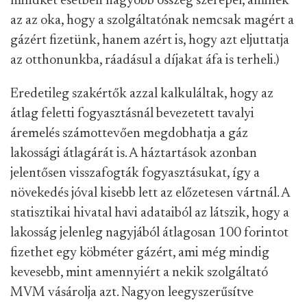
mindkét esetben nagyobb összeg szerepel, aminek
az az oka, hogy a szolgáltatónak nemcsak magért a
gázért fizetünk, hanem azért is, hogy azt eljuttatja
az otthonunkba, ráadásul a díjakat áfa is terheli.)
Eredetileg szakértők azzal kalkuláltak, hogy az
átlag feletti fogyasztásnál bevezetett tavalyi
áremelés számottevően megdobhatja a gáz
lakossági átlagárát is. A háztartások azonban
jelentősen visszafogták fogyasztásukat, így a
növekedés jóval kisebb lett az előzetesen vártnál. A
statisztikai hivatal havi adataiból az látszik, hogy a
lakosság jelenleg nagyjából átlagosan 100 forintot
fizethet egy köbméter gázért, ami még mindig
kevesebb, mint amennyiért a nekik szolgáltató
MVM vásárolja azt. Nagyon leegyszerűsítve