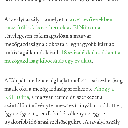
lassabban melegszenek fel a víz hűtő hatása miatt.
A tavalyi aszály – amelyet a
következő években
pusztítóbbak követhetnek az El Niño miatt
–
ténylegesen és kimagaslóan a magyar
mezőgazdaságnak okozta a legnagyobb kárt az
uniós tagállamok közül:
18 százalékkal csökkent a
mezőgazdaság kibocsátás egy év alatt
.
A Kárpát-medencei éghajlat mellett a sebezhetőség
másik oka a mezőgazdaság szerkezete.
Ahogy a
KSH is írja
, a magyar termelési szerkezet a
szántóföldi növénytermesztés irányába tolódott el,
így az ágazat „rendkívül érzékeny az egyre
gyakoribb időjárási szélsőségekre”. A tavalyi aszály