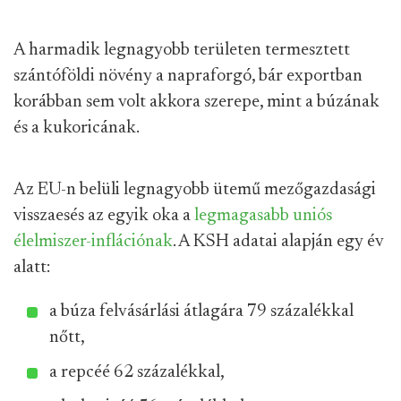
A harmadik legnagyobb területen termesztett
szántóföldi növény a napraforgó, bár exportban
korábban sem volt akkora szerepe, mint a búzának
és a kukoricának.
Az EU-n belüli legnagyobb ütemű mezőgazdasági
visszaesés az egyik oka a
legmagasabb uniós
élelmiszer-inflációnak
. A KSH adatai alapján egy év
alatt:
a búza felvásárlási átlagára 79 százalékkal
nőtt,
a repcéé 62 százalékkal,