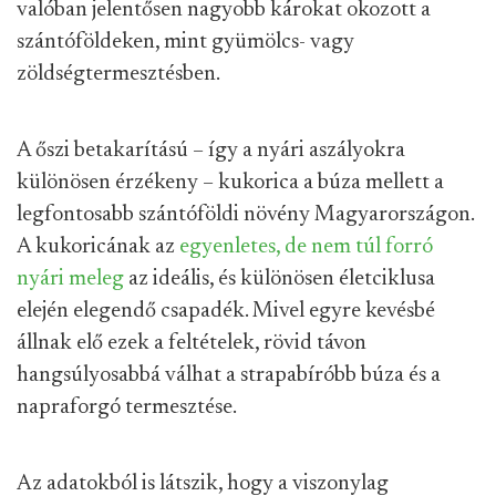
valóban jelentősen nagyobb károkat okozott a
szántóföldeken, mint gyümölcs- vagy
zöldségtermesztésben.
A őszi betakarítású – így a nyári aszályokra
különösen érzékeny – kukorica a búza mellett a
legfontosabb szántóföldi növény Magyarországon.
A kukoricának az
egyenletes, de nem túl forró
nyári meleg
az ideális, és különösen életciklusa
elején elegendő csapadék. Mivel egyre kevésbé
állnak elő ezek a feltételek, rövid távon
hangsúlyosabbá válhat a strapabíróbb búza és a
napraforgó termesztése.
Az adatokból is látszik, hogy a viszonylag