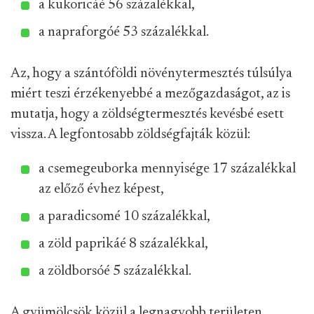
a kukoricáé 56 százalékkal,
a napraforgóé 53 százalékkal.
Az, hogy a szántóföldi növénytermesztés túlsúlya
miért teszi érzékenyebbé a mezőgazdaságot, az is
mutatja, hogy a zöldségtermesztés kevésbé esett
vissza. A legfontosabb zöldségfajták közül:
a csemegeuborka mennyisége 17 százalékkal
az előző évhez képest,
a paradicsomé 10 százalékkal,
a zöld paprikáé 8 százalékkal,
a zöldborsóé 5 százalékkal.
A gyümölcsök közül a legnagyobb területen