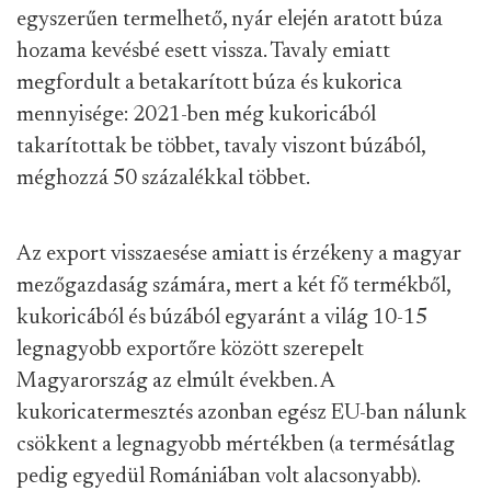
egyszerűen termelhető, nyár elején aratott búza
hozama kevésbé esett vissza. Tavaly emiatt
megfordult a betakarított búza és kukorica
mennyisége: 2021-ben még kukoricából
takarítottak be többet, tavaly viszont búzából,
méghozzá 50 százalékkal többet.
Az export visszaesése amiatt is érzékeny a magyar
mezőgazdaság számára, mert a két fő termékből,
kukoricából és búzából egyaránt a világ 10-15
legnagyobb exportőre között szerepelt
Magyarország az elmúlt években. A
kukoricatermesztés azonban egész EU-ban nálunk
csökkent a legnagyobb mértékben (a termésátlag
pedig egyedül Romániában volt alacsonyabb).