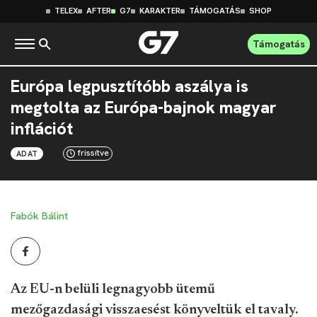
TELEX
AFTER
G7
KARAKTER
TÁMOGATÁS
SHOP
Támogatás
Európa legpusztítóbb aszálya is
megtolta az Európa-bajnok magyar
inflációt
frissítve
ADAT
Fabók Bálint
Az EU-n belüli legnagyobb ütemű
mezőgazdasági visszaesést könyveltük el tavaly.