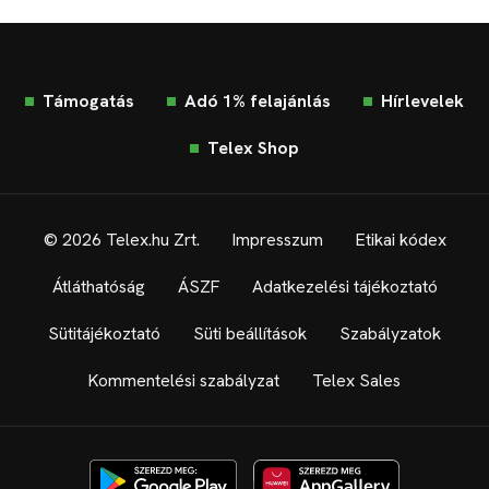
Támogatás
Adó 1% felajánlás
Hírlevelek
Telex Shop
© 2026 Telex.hu Zrt.
Impresszum
Etikai kódex
Átláthatóság
ÁSZF
Adatkezelési tájékoztató
Sütitájékoztató
Süti beállítások
Szabályzatok
Kommentelési szabályzat
Telex Sales