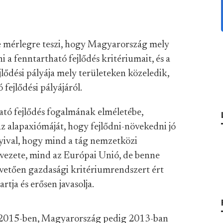
te mérlegre teszi, hogy Magyarország mely
a fenntartható fejlődés kritériumait, és a
ejlődési pályája mely területeken közeledik,
fejlődési pályájáról.
tó fejlődés fogalmának elméletébe,
z alapaxiómáját, hogy fejlődni-növekedni jó
yival, hogy mind a tág nemzetközi
vezete, mind az Európai Unió, de benne
vetően gazdasági kritériumrendszert ért
rtja és erősen javasolja.
 2015-ben, Magyarország pedig 2013-ban