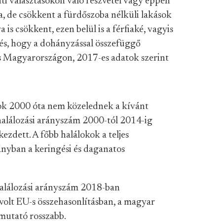
nti választásokon való részvétel vagy éppen
a, de csökkent a fürdőszoba nélküli lakások
is csökkent, ezen belül is a férfiaké, vagyis
és, hogy a dohányzással összefüggő
as Magyarországon, 2017-es adatok szerint
sok 2000 óta nem közelednek a kívánt
halálozási arányszám 2000-tól 2014-ig
ezdett. A főbb halálokok a teljes
nyban a keringési és daganatos
 halálozási arányszám 2018-ban
olt EU-s összehasonlításban, a magyar
 mutató rosszabb.