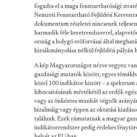
fogadta el a maga fenntarthatósági strat
Nemzeti Fenntartható Fejlődési Keretstrat
dokumentum részletei nincsenek teljesen 
harmadik féle keretrendszerrel, alapvető
ország a bolygó erőforrásai által meghatá
kizsákmányolása nélkül fejlődési pályán h
A kép Magyarországot nézve vegyes: vann
gazdasági mutatók között, egyes témákba
közel 100 indikátor között – a spektrum
kibocsátásának mértékétől az erdők egész
vagy az önkéntes munkát végzők arányán 
bizalmáig vagy éppen az oktatási kiadáso
találunk. Ezek rámutatnak a magyar gaz
indikátorrendszer pedig érdekes fénytör
helyét az EU-ban.