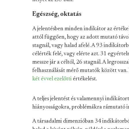
Egészség, oktatás
A jelentésben minden indikátor az értékelé
attól függően, hogy az adott mutató távo
stagnál, vagy halad afelé.
A 93 indikátorbó
célérték felé, vagy elérte azt. 31 egyér
messze jár a céltól, 26 stagnál. A legross
felhasználását mérő mutatók között van. 
két évvel ezelőtti
értékelést.
A teljes jelentést és valamennyi indikáto
hiányosságokra, problémákra rámutató i
A társadalmi dimenzióban 34 indikátorból