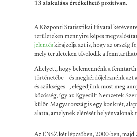
13 alakulása értékelhető pozitívan.
A Központi Statisztikai Hivatal kétéven
területeken mennyire képes megvalósítani 
jelentés
kirajzolja azt is, hogy az ország f
mely területeken távolodik a fenntartható 
Ahelyett, hogy belemennénk a fenntartha
történetébe – és megkérdőjeleznénk azt a
és szükséges –, elégedjünk most meg ann
közösség, így az Egyesült Nemzetek Szer
külön Magyarország is egy konkrét, alap
alatta, amelynek elérését helyénvalónak ta
Az ENSZ két lépcsőben, 2000-ben, majd