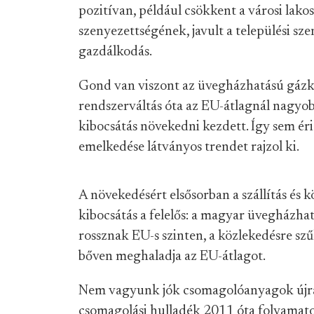
pozitívan, például csökkent a városi lako
szenyezettségének, javult a települési szen
gazdálkodás.
Gond van viszont az üvegházhatású gázk
rendszerváltás óta az EU-átlagnál nagyo
kibocsátás növekedni kezdett. Így sem éri 
emelkedése látványos trendet rajzol ki.
A növekedésért elsősorban a szállítás és
kibocsátás a felelős: a magyar üvegházha
rossznak EU-s szinten, a közlekedésre szű
bőven meghaladja az EU-átlagot.
Nem vagyunk jók csomagolóanyagok újrah
csomagolási hulladék 2011 óta folyamat