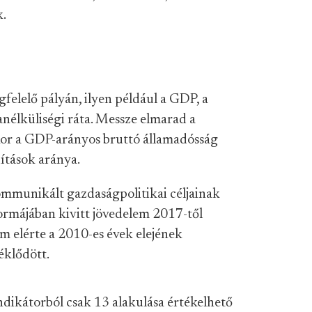
k.
felelő pályán, ilyen például a GDP, a
lküliségi ráta. Messze elmarad a
kkor a GDP-arányos bruttó államadósság
dítások aránya.
ommunikált gazdaságpolitikai céljainak
formájában kivitt jövedelem 2017-től
 elérte a 2010-es évek elejének
éklődött.
ndikátorból csak 13 alakulása értékelhető