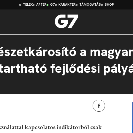
TELEX
AFTER
G7
KARAKTER
TÁMOGATÁS
SHOP
észetkárosító a magya
tartható fejlődési pály
ználattal kapcsolatos indikátorból csak