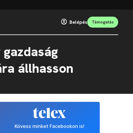
Belépés
Támogatás
r gazdaság
ára állhasson
Kövess minket Facebookon is!