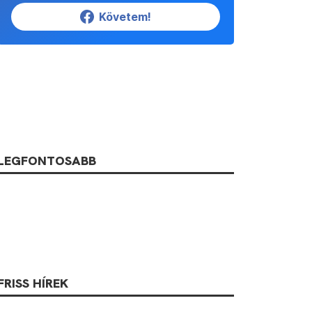
Követem!
LEGFONTOSABB
FRISS HÍREK