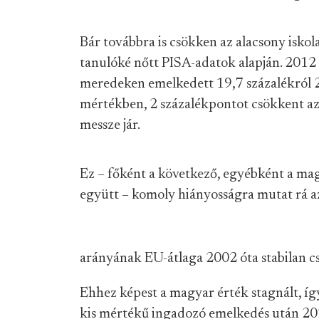
Bár továbbra is csökken az alacsony iskol
tanulóké nőtt PISA-adatok alapján. 2012 
meredeken emelkedett 19,7 százalékról 2
mértékben, 2 százalékpontot csökkent az 
messze jár.
Ez – főként a következő, egyébként a mag
együtt – komoly hiányosságra mutat rá az
arányának EU-átlaga 2002 óta stabilan csö
Ehhez képest a magyar érték stagnált, íg
kis mértékű ingadozó emelkedés után 2020