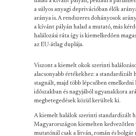
halad a kívánt pályán, például a parlame
a súlyos anyagi deprivációban élők arány
aránya is. A rendszeres dohányosok aránya 
a kívánt pályán halad a mutató, más kérd
halálozási ráta így is kiemelkedően mag
az EU-átlag duplája.
Viszont a kiemelt okok szerinti halálozá
alacsonyabb értékekhez: a standardizált 
stagnált, majd több lépcsőben emelkedni k
időszakban és nagyjából ugyanakkora ará
megbetegedések közül kerültek ki.
A kiemelt halálok szerinti standardizált
Magyarországon kiemelten kedvezőtlen v
mutatónál csak a litván, román és bolgár