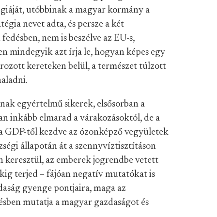
égiáját, utóbbinak a magyar kormány a
égia nevet adta, és persze a két
fedésben, nem is beszélve az EU-s,
en mindegyik azt írja le, hogyan képes egy
rozott kereteken belül, a természet túlzott
aladni.
ak egyértelmű sikerek, elsősorban a
n inkább elmarad a várakozásoktól, de a
 a GDP-től kezdve az ózonképző vegyületek
ségi állapotán át a szennyvíztisztításon
keresztül, az emberek jogrendbe vetett
kig terjed – fájóan negatív mutatókat is
daság gyenge pontjaira, maga az
ésben mutatja a magyar gazdaságot és