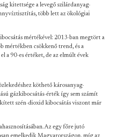
sság kitettsége a levegő szilárdanyag-
nyvíztisztítás, több lett az ökológiai
ibocsátás mértékével: 2013-ban megtört a
bb mértékben csökkenő trend, és a
el a 90-es értéket, de az elmúlt évek
 közlekedéshez köthető károsanyag-
tású gázkibocsátás-érték így sem számít
kített szén-dioxid kibocsátás viszont már
asznosításában. Az egy főre jutó
osan emelkedik Magyarországon, míg az