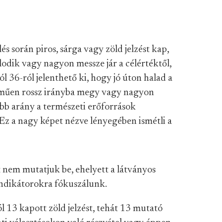
s során piros, sárga vagy zöld jelzést kap,
lodik vagy nagyon messze jár a célértéktől,
l 36-ról jelenthető ki, hogy jó úton halad a
telműen rossz irányba megy vagy nagyon
zabb arány a természeti erőforrások
Ez a nagy képet nézve lényegében ismétli a
rt nem mutatjuk be, ehelyett a látványos
ndikátorokra fókuszálunk.
 13 kapott zöld jelzést, tehát 13 mutató