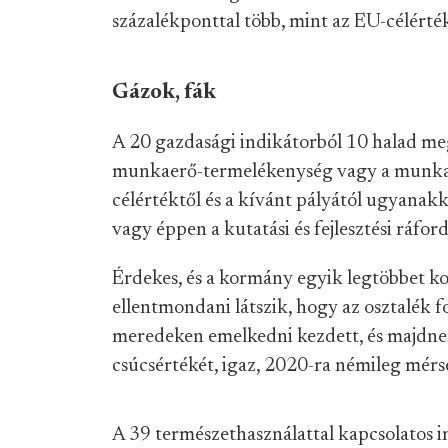
százalékponttal több, mint az EU-célérté
Gázok, fák
A 20 gazdasági indikátorból 10 halad meg
munkaerő-termelékenység vagy a munkané
célértéktől és a kívánt pályától ugyana
vagy éppen a kutatási és fejlesztési ráfor
Érdekes, és a kormány egyik legtöbbet k
ellentmondani látszik, hogy az osztalék 
meredeken emelkedni kezdett, és majdnem
csúcsértékét, igaz, 2020-ra némileg mérs
A 39 természethasználattal kapcsolatos i