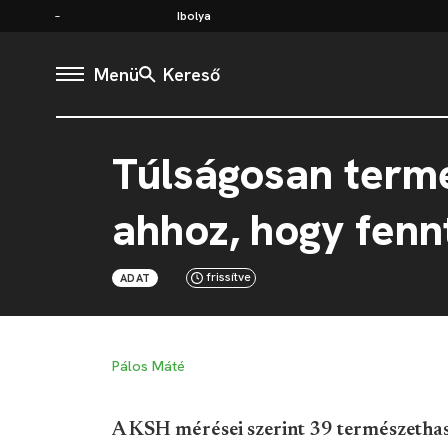
Ibolya
Menü
Kereső
Túlságosan term
ahhoz, hogy fenn
frissítve
ADAT
Pálos Máté
A KSH mérései szerint 39 természethas