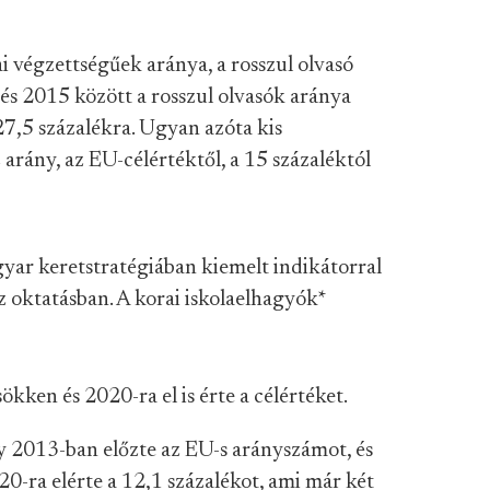
ai végzettségűek aránya, a rosszul olvasó
és 2015 között a rosszul olvasók aránya
7,5 százalékra. Ugyan azóta kis
arány, az EU-célértéktől, a 15 százaléktól
yar keretstratégiában kiemelt indikátorral
 oktatásban. A korai iskolaelhagyók
*
kken és 2020-ra el is érte a célértéket.
y 2013-ban előzte az EU-s arányszámot, és
-ra elérte a 12,1 százalékot, ami már két